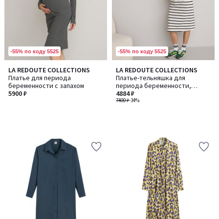
-55% по коду 5525
-55% по коду 5525
LA REDOUTE COLLECTIONS
LA REDOUTE COLLECTIONS
Платье для периода
Платье-тельняшка для
беременности с запахом
периода беременности,
5900 ₽
длина миди
4884 ₽
7400 ₽
-34%