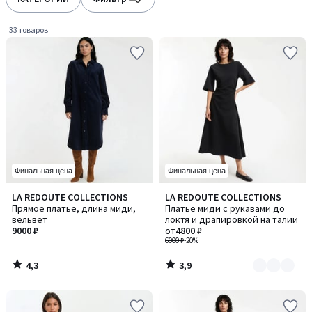
gauche
droite
33 товаров
Финальная цена
Финальная цена
4,3
3,9
LA REDOUTE COLLECTIONS
LA REDOUTE COLLECTIONS
Количество
/ 5
/ 5
Прямое платье, длина миди,
Платье миди с рукавами до
цветов:
вельвет
локтя и драпировкой на талии
2
9000 ₽
от
4800 ₽
6000 ₽
-20%
4,3
3,9
/
/
5
5