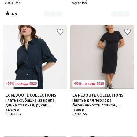
8900 ₽
-15%
9299 ₽
-15%
4,5
/
5
-55% по коду 5525
-55% по коду 5525
LA REDOUTE COLLECTIONS
LA REDOUTE COLLECTIONS
Платье-рубашка из крепа,
Платье для периода
длина средняя, рукав
беременности прямое,
длинный
14325 ₽
короткие рукава
3380 ₽
19100 ₽
-25%
5200 ₽
-35%