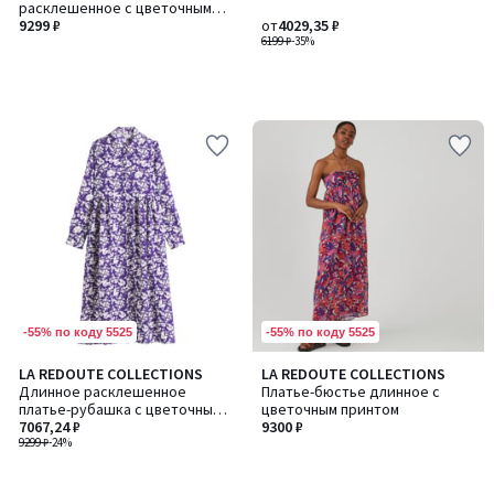
расклешенное с цветочным
принтом
9299 ₽
от
4029,35 ₽
6199 ₽
-35%
-55% по коду 5525
-55% по коду 5525
LA REDOUTE COLLECTIONS
LA REDOUTE COLLECTIONS
Длинное расклешенное
Платье-бюстье длинное с
платье-рубашка с цветочным
цветочным принтом
принтом
7067,24 ₽
9300 ₽
9299 ₽
-24%