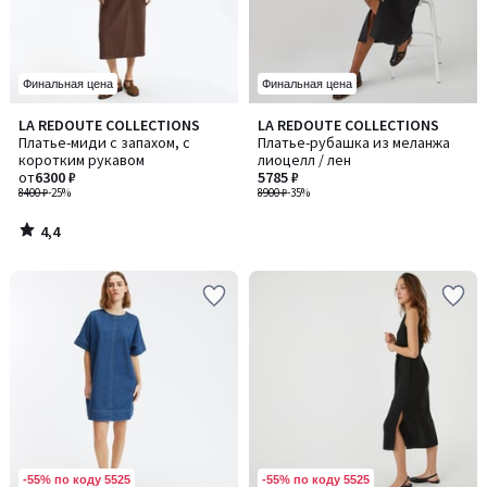
Финальная цена
Финальная цена
4,4
LA REDOUTE COLLECTIONS
LA REDOUTE COLLECTIONS
/ 5
Платье-миди с запахом, с
Платье-рубашка из меланжа
коротким рукавом
лиоцелл / лен
от
6300 ₽
5785 ₽
8400 ₽
-25%
8900 ₽
-35%
4,4
/
5
-55% по коду 5525
-55% по коду 5525