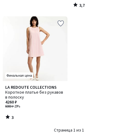
3,7
/
5
Финальная цена
3
LA REDOUTE COLLECTIONS
/
Короткое платье без рукавов
5
в полоску
4260 ₽
6000 ₽
-29%
3
/
5
Страница 1 из 1