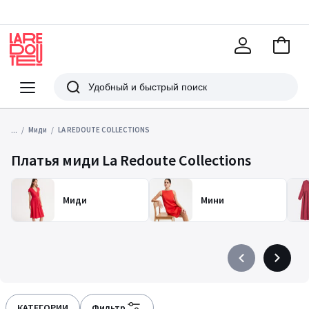
В
корзи
La
Redoute
Меню
Поиск
...
Миди
LA REDOUTE COLLECTIONS
Платья миди La Redoute Collections
Миди
Мини
Précédent
Suivant
-
-
défiler
défiler
à
à
КАТЕГОРИИ
Фильтр