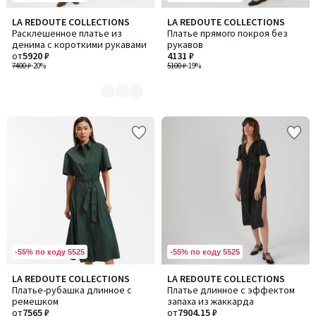
LA REDOUTE COLLECTIONS
LA REDOUTE COLLECTIONS
Количество
Расклешенное платье из
Платье прямого покроя без
цветов:
денима с короткими рукавами
рукавов
2
от
5920 ₽
4131 ₽
7400 ₽
-20%
5100 ₽
-19%
-55% по коду 5525
-55% по коду 5525
4,5
LA REDOUTE COLLECTIONS
LA REDOUTE COLLECTIONS
Количество
Количество
/ 5
Платье-рубашка длинное с
Платье длинное с эффектом
цветов:
цветов:
ремешком
запаха из жаккарда
2
2
от
7565 ₽
от
7904,15 ₽