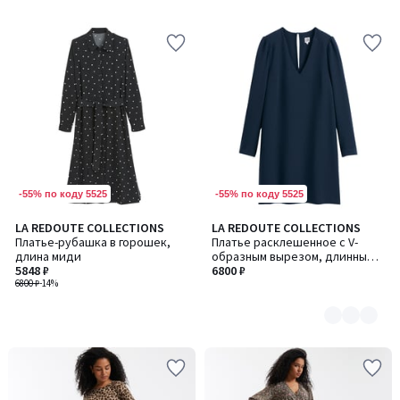
-55% по коду 5525
-55% по коду 5525
LA REDOUTE COLLECTIONS
LA REDOUTE COLLECTIONS
Количество
Платье-рубашка в горошек,
Платье расклешенное с V-
цветов:
длина миди
образным вырезом, длинными
2
5848 ₽
рукавами
6800 ₽
6800 ₽
-14%