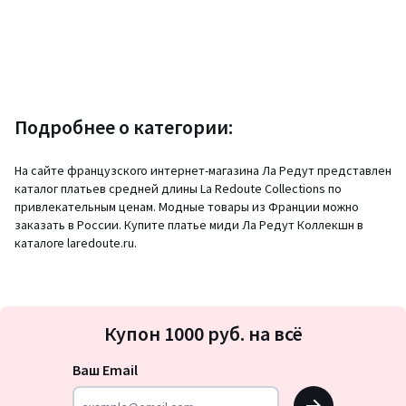
Подробнее о категории:
На сайте французского интернет-магазина Ла Редут представлен
каталог платьев средней длины La Redoute Collections по
привлекательным ценам. Модные товары из Франции можно
заказать в России. Купите платье миди Ла Редут Коллекшн в
каталоге laredoute.ru.
Подписка
Купон 1000 руб. на всё
на
новости
Ваш Email
OK