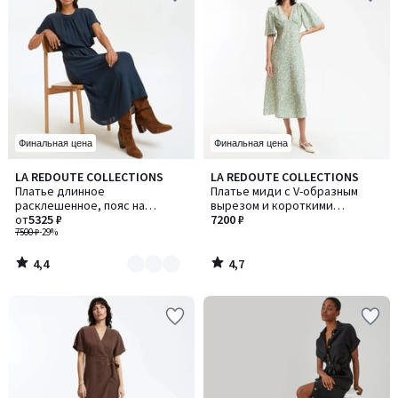
Финальная цена
Финальная цена
4,4
4,7
LA REDOUTE COLLECTIONS
LA REDOUTE COLLECTIONS
Количество
/ 5
/ 5
Платье длинное
Платье миди с V-образным
цветов:
расклешенное, пояс на
вырезом и короткими
2
резинке со сборками
от
5325 ₽
рукавами из набивной ткани с
7200 ₽
7500 ₽
-29%
цветочным рисунком
4,4
4,7
/
/
5
5