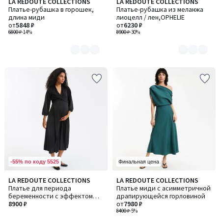
LA REDOUTE COLLECTIONS
LA REDOUTE COLLECTIONS
Количество
Количество
Платье-рубашка в горошек,
Платье-рубашка из меланжа
цветов:
цветов:
длина миди
лиоцелл / лен,OPHELIE
2
2
от
5848 ₽
от
6230 ₽
6800 ₽
-14%
8900 ₽
-30%
-55% по коду 5525
Финальная цена
3,7
LA REDOUTE COLLECTIONS
LA REDOUTE COLLECTIONS
/ 5
Платье для периода
Платье миди с асимметричной
беременности с эффектом
драпирующейся горловиной
запаха
8900 ₽
от
7980 ₽
8400 ₽
-5%