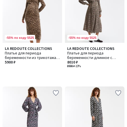
-55% по коду 5525
-55% по коду 5525
LA REDOUTE COLLECTIONS
LA REDOUTE COLLECTIONS
Платье для периода
Платье для периода
беременности из трикотажа с
беременности длинное с
анималистическим принтом
5900 ₽
цветочным принтом
8010 ₽
8900 ₽
-10%