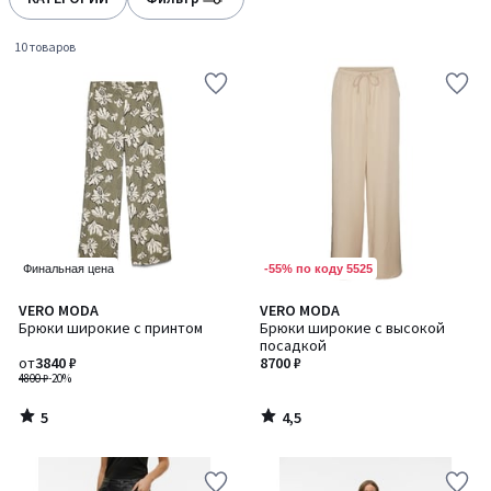
gauche
droite
10 товаров
-55% по коду 5525
Финальная цена
5
4,5
VERO MODA
VERO MODA
/
/ 5
Брюки широкие с принтом
Брюки широкие с высокой
5
посадкой
от
3840 ₽
8700 ₽
4800 ₽
-20%
5
4,5
/
/
5
5