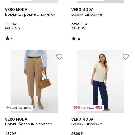
5
4
VERO MODA
VERO MODA
/
/
Брюки широкие с принтом
Брюки широкие
5
5
3300 ₽
от
6536 ₽
4400 ₽
-25%
7600 ₽
-14%
5
4
/
/
5
5
-55% по коду 5525
Финальная цена
4
4
VERO MODA
VERO MODA
/
/
Брюки-баллоны с поясом
Брюки широкие
5
5
4320 ₽
5300 ₽