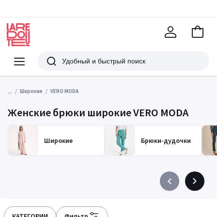
В
корзи
La
Redoute
Меню
Поиск
...
Широкие
VERO MODA
Женские брюки широкие VERO MODA
Широкие
Брюки-дудочки
Précédent
Suivant
-
-
défiler
défiler
à
à
КАТЕГОРИИ
Фильтр