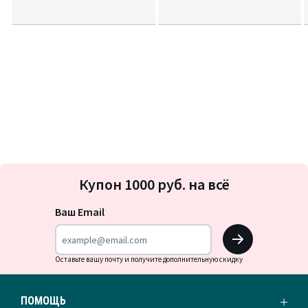
Подписка
Купон 1000 руб. на всё
на
новости
Ваш Email
OK
Оставьте вашу почту и получите дополнительную скидку
ПОМОЩЬ