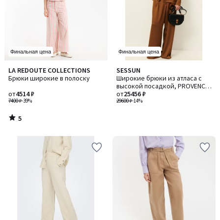
Финальная цена
Финальная цена
5
LA REDOUTE COLLECTIONS
SESSUN
/
Брюки широкие в полоску
Широкие брюки из атласа с
5
высокой посадкой, PROVENCO
от
4514 ₽
/ ПРОВЕНКО
от
25456 ₽
7400 ₽
-39%
29600 ₽
-14%
5
/
5