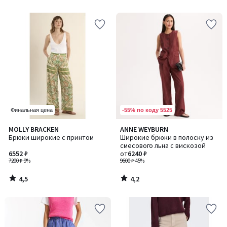
5
5
-55% по коду 5525
Финальная цена
4,5
4,2
MOLLY BRACKEN
ANNE WEYBURN
/ 5
/ 5
Брюки широкие с принтом
Широкие брюки в полоску из
смесового льна с вискозой
6552 ₽
от
6240 ₽
7200 ₽
-9%
9600 ₽
-45%
4,5
4,2
/
/
5
5