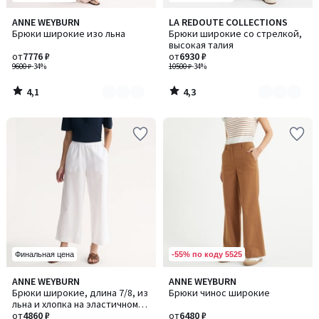
4,1
4,3
ANNE WEYBURN
LA REDOUTE COLLECTIONS
Количество
Количество
/ 5
/ 5
Брюки широкие изо льна
Брюки широкие со стрелкой,
цветов:
цветов:
высокая талия
3
2
от
7776 ₽
от
6930 ₽
9600 ₽
-34%
10500 ₽
-34%
4,1
4,3
/
/
5
5
-55% по коду 5525
Финальная цена
4,6
4,5
ANNE WEYBURN
ANNE WEYBURN
Количество
Количество
/ 5
/ 5
Брюки широкие, длина 7/8, из
Брюки чинос широкие
цветов:
цветов:
льна и хлопка на эластичном
3
2
поясе
от
4860 ₽
от
6480 ₽