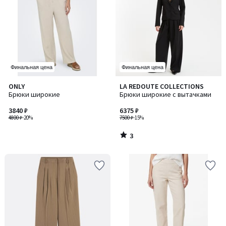
Финальная цена
Финальная цена
3
ONLY
LA REDOUTE COLLECTIONS
/
Брюки широкие
Брюки широкие с вытачками
5
3840 ₽
6375 ₽
4800 ₽
-20%
7500 ₽
-15%
3
/
5