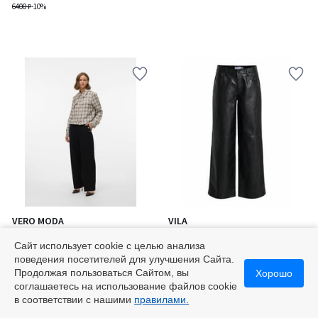
6400 ₽
-10%
VERO MODA
VILA
Брюки широкие из
Брюки широкие из
струящейся ткани
кожезаменителя
Сайт использует cookie с целью анализа
5600 ₽
8400 ₽
поведения посетителей для улучшения Сайта.
Продолжая пользоваться Сайтом, вы
Хорошо
соглашаетесь на использование файлов cookie
в соответствии с нашими
правилами.