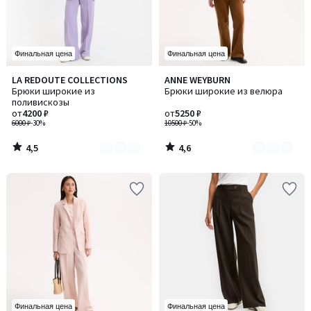
Финальная цена
Финальная цена
4,5
4,6
LA REDOUTE COLLECTIONS
ANNE WEYBURN
Количество
Количество
/ 5
/ 5
Брюки широкие из
Брюки широкие из велюра
цветов:
цветов:
поливискозы
4
2
от
4200 ₽
от
5250 ₽
6000 ₽
-30%
10500 ₽
-50%
4,5
4,6
/
/
5
5
Финальная цена
Финальная цена