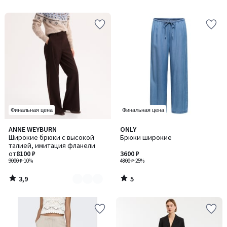
5
5
Финальная цена
Финальная цена
3,9
5
ANNE WEYBURN
ONLY
Количество
/ 5
/
Широкие брюки с высокой
Брюки широкие
цветов:
5
талией, имитация фланели
2
от
8100 ₽
3600 ₽
9000 ₽
-10%
4800 ₽
-25%
3,9
5
/
/
5
5