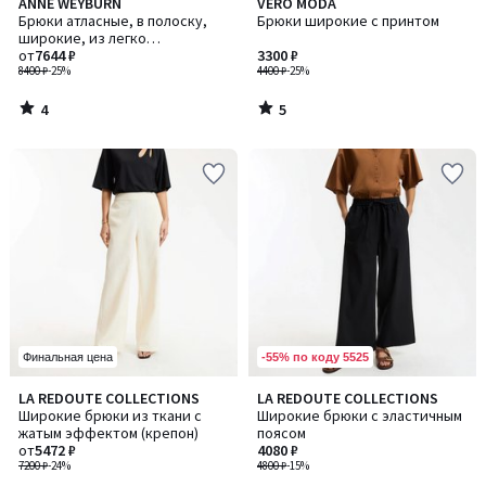
4
5
ANNE WEYBURN
VERO MODA
/
/
Брюки атласные, в полоску,
Брюки широкие с принтом
5
5
широкие, из легко
драпирующейся ткани
от
7644 ₽
3300 ₽
8400 ₽
-25%
4400 ₽
-25%
4
5
/
/
5
5
-55% по коду 5525
Финальная цена
5
5
LA REDOUTE COLLECTIONS
LA REDOUTE COLLECTIONS
Количество
/
/
Широкие брюки из ткани с
Широкие брюки с эластичным
цветов:
5
5
жатым эффектом (крепон)
поясом
2
от
5472 ₽
4080 ₽
7200 ₽
-24%
4800 ₽
-15%