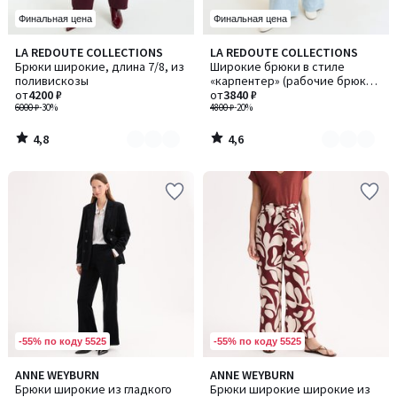
Финальная цена
Финальная цена
4,8
4,6
LA REDOUTE COLLECTIONS
LA REDOUTE COLLECTIONS
Количество
Количество
/ 5
/ 5
Брюки широкие, длина 7/8, из
Широкие брюки в стиле
цветов:
цветов:
поливискозы
«карпентер» (рабочие брюки)
3
2
от
4200 ₽
в полоску
от
3840 ₽
6000 ₽
-30%
4800 ₽
-20%
4,8
4,6
/
/
5
5
-55% по коду 5525
-55% по коду 5525
4,4
3,7
ANNE WEYBURN
ANNE WEYBURN
/ 5
/ 5
Брюки широкие из гладкого
Брюки широкие широкие из