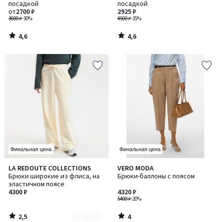
посадкой
посадкой
от
2700 ₽
2925 ₽
3600 ₽
-30%
4500 ₽
-35%
4,6
4,6
/
/
5
5
Финальная цена
Финальная цена
2,5
4
LA REDOUTE COLLECTIONS
VERO MODA
Количество
/ 5
/
Брюки широкие из флиса, на
Брюки-баллоны с поясом
цветов:
5
эластичном поясе
2
4300 ₽
4320 ₽
5400 ₽
-20%
2,5
4
/
/