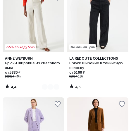
-55% по коду 5525
Финальная цена
4,4
4,6
ANNE WEYBURN
LA REDOUTE COLLECTIONS
Количество
/ 5
/ 5
Брюки широкие из смесового
Брюки широкие в теннисную
цветов:
льна
полоску
2
от
5880 ₽
от
5100 ₽
10500 ₽
-44%
6000 ₽
-15%
4,4
4,6
/
/
5
5