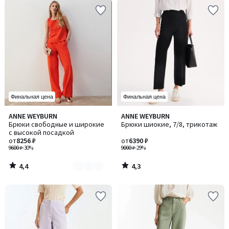
Финальная цена
Финальная цена
4,4
4,3
ANNE WEYBURN
ANNE WEYBURN
Количество
/ 5
/ 5
Брюки свободные и широкие
Брюки шиокие, 7/8, трикотаж
цветов:
с высокой посадкой
3
от
8256 ₽
от
6390 ₽
9600 ₽
-30%
9000 ₽
-29%
4,4
4,3
/
/
5
5