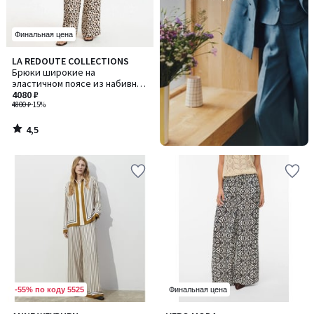
Финальная цена
4,5
LA REDOUTE COLLECTIONS
/ 5
Брюки широкие на
эластичном поясе из набивной
ткани с рисунком под
4080 ₽
леопарда
4800 ₽
-15%
4,5
/
5
-55% по коду 5525
Финальная цена