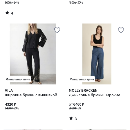
6000 ₽
-14%
4800 ₽
-20%
4
/
5
Финальная цена
Финальная цена
3
VILA
MOLLY BRACKEN
/
Широкие брюки с вышивкой
Джинсовые брюки широкие
5
4320 ₽
от
6460 ₽
5400 ₽
-20%
6800 ₽
-5%
3
/
5