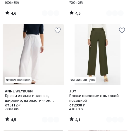
6000 ₽
-35%
7200 ₽
-25%
4,6
4,5
/
/
5
5
Финальная цена
Финальная цена
4,5
4,1
ANNE WEYBURN
JDY
Количество
Количество
/ 5
/ 5
Брюки из льна и хлопка,
Брюки широкие с высокой
цветов:
цветов:
широкие, на эластичном
посадкой
3
3
поясе
от
5112 ₽
от
2990 ₽
7200 ₽
-40%
4600 ₽
-35%
4,5
4,1
/
/
5
5