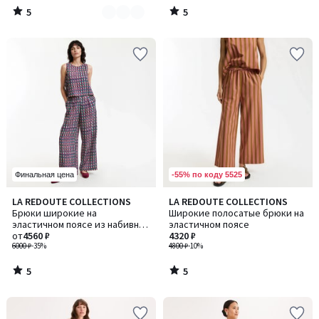
5
5
/
/
5
5
-55% по коду 5525
Финальная цена
5
5
LA REDOUTE COLLECTIONS
LA REDOUTE COLLECTIONS
/
/
Брюки широкие на
Широкие полосатые брюки на
5
5
эластичном поясе из набивной
эластичном поясе
ткани
от
4560 ₽
4320 ₽
6000 ₽
-35%
4800 ₽
-10%
5
5
/
/
5
5