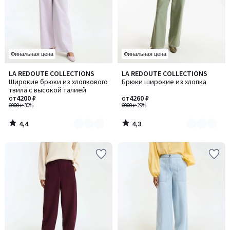
Финальная цена
Финальная цена
4,4
4,3
LA REDOUTE COLLECTIONS
LA REDOUTE COLLECTIONS
Количество
Количество
/ 5
/ 5
Широкие брюки из хлопкового
Брюки широкие из хлопка
цветов:
цветов:
твила с высокой талией
2
2
от
4200 ₽
от
4260 ₽
6000 ₽
-30%
6000 ₽
-29%
4,4
4,3
/
/
5
5