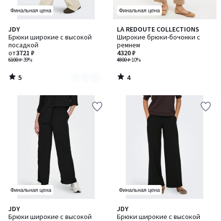
Финальная цена
Финальная цена
5
4
JDY
LA REDOUTE COLLECTIONS
Количество
/
/
Брюки широкие с высокой
Широкие брюки-бочонки с
цветов:
5
5
посадкой
ремнем
2
от
3721 ₽
4320 ₽
6100 ₽
-39%
4800 ₽
-10%
5
4
/
/
5
5
Финальная цена
Финальная цена
4,6
4,6
JDY
JDY
/ 5
/ 5
Брюки широкие с высокой
Брюки широкие с высокой