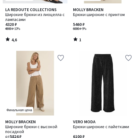
4,6
1
LA REDOUTE COLLECTIONS
MOLLY BRACKEN
/ 5
/
Широкие брюки из лиоцелла с
Брюки широкие с принтом
5
лампасами
4320 ₽
5460 ₽
4800 ₽
-10%
6000 ₽
-9%
4,6
1
/
/
5
5
Финальная цена
MOLLY BRACKEN
VERO MODA
Широкие брюки с высокой
Брюки широкие с пайетками
посадкой
от
5824 ₽
6100 ₽