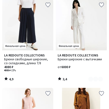
Финальная цена
Финальная цена
4,9
3,4
LA REDOUTE COLLECTIONS
LA REDOUTE COLLECTIONS
Количество
/ 5
/ 5
Брюки свободные широкие,
Брюки широкие с вытачками
цветов:
со складками, длина 7/8
2
4080 ₽
от
6000 ₽
4800 ₽
-15%
4,9
3,4
/
/
5
5