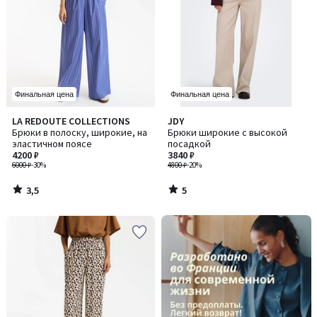
Финальная цена
Финальная цена
3,5
5
LA REDOUTE COLLECTIONS
JDY
/ 5
/
Брюки в полоску, широкие, на
Брюки широкие с высокой
5
эластичном поясе
посадкой
4200 ₽
3840 ₽
6000 ₽
-30%
4800 ₽
-20%
3,5
5
/
/
5
5