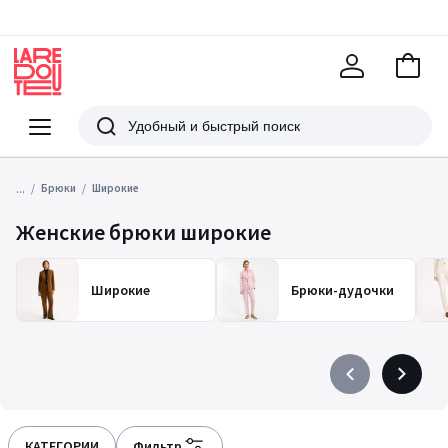
В
корзи
La
Redoute
Меню
Поиск
...
Брюки
Широкие
Женские брюки широкие
Широкие
Брюки-дудочки
Précédent
Suivant
-
-
défiler
défiler
à
à
КАТЕГОРИИ
Фильтр