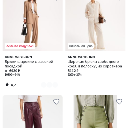
-55% по коду 5525
Финальная цена
4,2
ANNE WEYBURN
ANNE WEYBURN
Количество
/ 5
Брюки широкие с высокой
Широкие брюки свободного
цветов:
посадкой
кроя, в полоску, из сирсакера
2
от
6930 ₽
5112 ₽
10500 ₽
-34%
7200 ₽
-29%
4,2
/
5