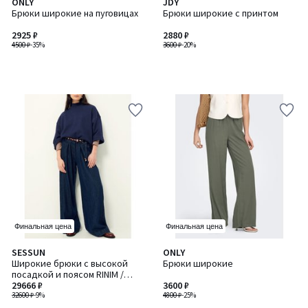
ONLY
JDY
Брюки широкие на пуговицах
Брюки широкие с принтом
2925 ₽
2880 ₽
4500 ₽
-35%
3600 ₽
-20%
Финальная цена
Финальная цена
SESSUN
ONLY
Широкие брюки с высокой
Брюки широкие
посадкой и поясом RINIM /
РИНИМ
29666 ₽
3600 ₽
32600 ₽
-9%
4800 ₽
-25%