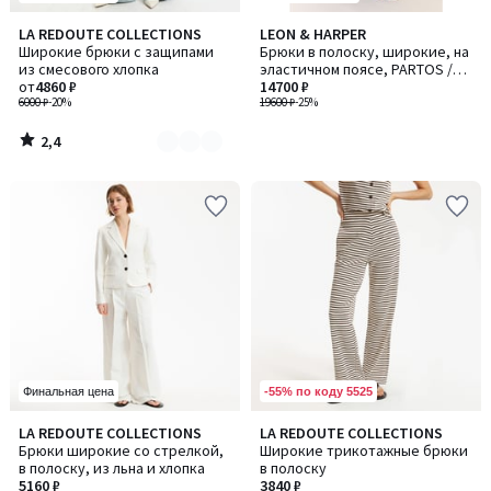
2,4
LA REDOUTE COLLECTIONS
LEON & HARPER
Количество
/ 5
Широкие брюки с защипами
Брюки в полоску, широкие, на
цветов:
из смесового хлопка
эластичном поясе, PARTOS /
3
от
4860 ₽
ПАРТОС
14700 ₽
6000 ₽
-20%
19600 ₽
-25%
2,4
/
5
-55% по коду 5525
Финальная цена
4
LA REDOUTE COLLECTIONS
LA REDOUTE COLLECTIONS
/
Брюки широкие со стрелкой,
Широкие трикотажные брюки
5
в полоску, из льна и хлопка
в полоску
5160 ₽
3840 ₽