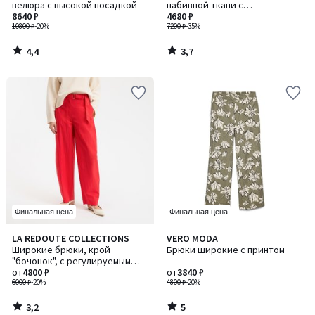
велюра с высокой посадкой
набивной ткани с
8640 ₽
графическим рисунком, с
4680 ₽
10800 ₽
-20%
завязывающимся поясом
7200 ₽
-35%
4,4
3,7
/
/
5
5
Финальная цена
Финальная цена
3,2
5
LA REDOUTE COLLECTIONS
VERO MODA
/ 5
/
Широкие брюки, крой
Брюки широкие с принтом
5
"бочонок", с регулируемым
поясом
от
4800 ₽
от
3840 ₽
6000 ₽
-20%
4800 ₽
-20%
3,2
5
/
/