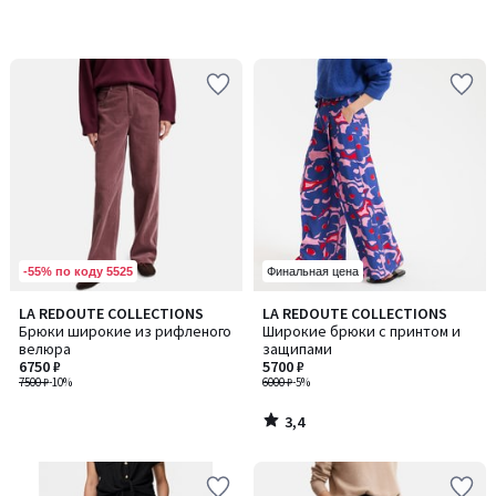
-55% по коду 5525
Финальная цена
3,4
LA REDOUTE COLLECTIONS
LA REDOUTE COLLECTIONS
/ 5
Брюки широкие из рифленого
Широкие брюки с принтом и
велюра
защипами
6750 ₽
5700 ₽
7500 ₽
-10%
6000 ₽
-5%
3,4
/
5