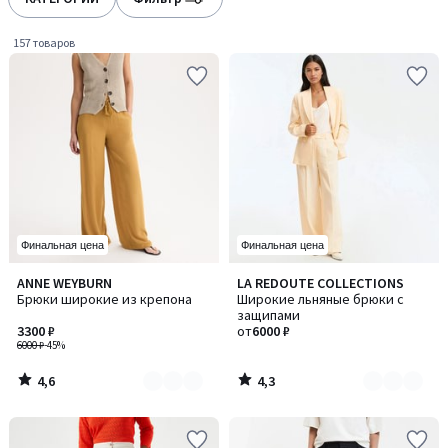
gauche
droite
157 товаров
Финальная цена
Финальная цена
4,6
4,3
ANNE WEYBURN
LA REDOUTE COLLECTIONS
Количество
Количество
/ 5
/ 5
Брюки широкие из крепона
Широкие льняные брюки с
цветов:
цветов:
защипами
2
4
3300 ₽
от
6000 ₽
6000 ₽
-45%
4,6
4,3
/
/
5
5