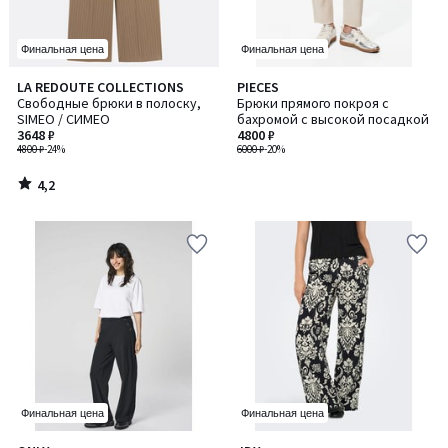
Финальная цена
Финальная цена
4,2
LA REDOUTE COLLECTIONS
PIECES
/ 5
Свободные брюки в полоску,
Брюки прямого покроя с
SIMEO / СИМЕО
бахромой с высокой посадкой
3648 ₽
4800 ₽
4800 ₽
-24%
6000 ₽
-20%
4,2
/
5
Финальная цена
Финальная цена