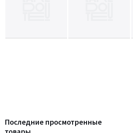
Длина: 12 см
Ширина: 12 см
Высота: 39 см
Вес: 3 кг
Размер и вес упаковки:
Одна упаковка
Дх60 Шх30 Вх30 см, 4 кг
Срок возврата - 14 дней. Гарантия 1 год
Цвета
Белый, Черный
Размеры
единый размер
Последние просмотренные
товары