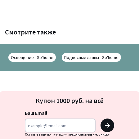
Смотрите также
Освещение - So'home
Подвесные лампы - So'home
Подписка
Купон 1000 руб. на всё
на
новости
Ваш Email
OK
Оставьте вашу почту и получите дополнительную скидку