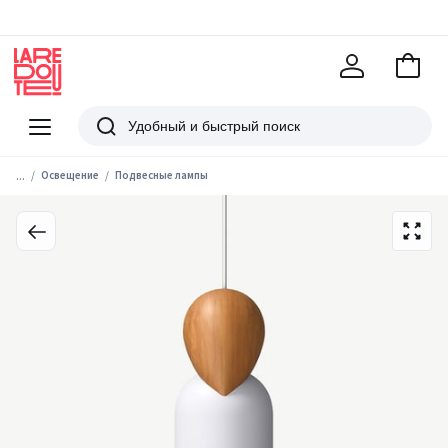
В
корзи
La
Redoute
Меню
Поиск
...
Освещение
Подвесные лампы