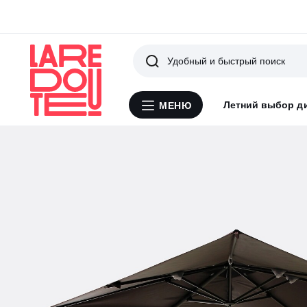
Поиск
Летний выбор д
МЕНЮ
Меню
La
Redoute