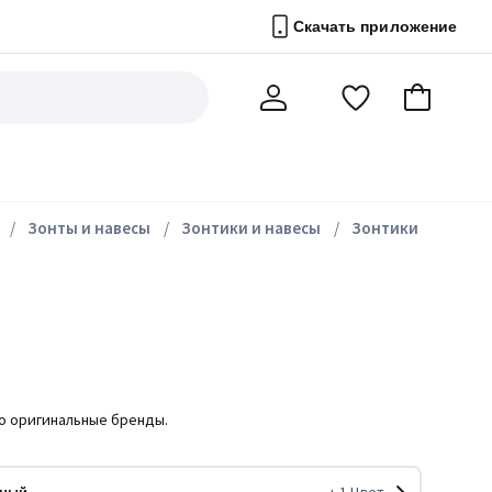
Скачать приложение
Перейти
В
Мой
в
корзину
счет
список
избранного
Зонты и навесы
Зонтики и навесы
Зонтики
ко оригинальные бренды.