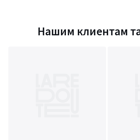
Создайте свою идеальную зону отдыха с садовым зонтом — где 
комфортом!
Материал:
алюминий, полиэстер
Нашим клиентам т
Размер:
Длина: 297 см
Ширина: 297 см
Высота: 270 см
Вес: 31 кг
Размер и вес упаковки:
Одна упаковка
Дх247 Шх40 Вх16 см, 31,5 кг
Срок возврата - 14 дней. Гарантия 1 год
Цвета
Каштан + черный, Черный/ Бежевый
Размеры
единый размер
Скачать