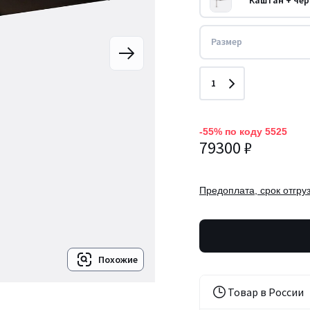
Каштан + че
Размер
Количество
1
-55% по коду 5525
79300 ₽
Предоплата, срок отгруз
Похожие
Товар в России