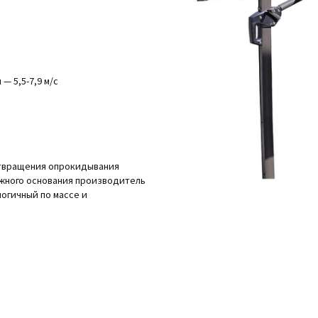
— 5,5-7,9 м/с
отвращения опрокидывания
ежного основания производитель
логичный по массе и
тать отдельно.
 зонт рекомендуется складывать.