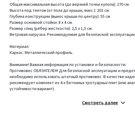
Общая максимальная высота (до верхней точки купола): 270 см.
Высота под тентом (от пола до крыши, макс.): 202 см.
Глубина конструкции (вынос крыши по центру): 55 см.
Размер основной стойки: 8 х 4 см.
Размер спиц (рёбер жесткости): 2,5 х 1,5 см.
Ветровая нагрузка: Рекомендуемая для безопасной эксплуатации 
Материал:
Каркас: Металлический профиль.
Внимание! Важная информация по установке и безопасности:
Противовес ОБЯЗАТЕЛЕН! Для безопасной эксплуатации и пред
необходимо использовать штатный противовес. В качестве над
рекомендует комплект из 4-х бетонных тротуарных плит (или ана
устойчивости вариант).
Подставка/плиты в комплект НЕ ВХОДЯТ. Их необходимо приобре
Смотреть далее
При скорости ветра, превышающей указанную нагрузку (7,9 м/с),
Сборка осуществляется согласно инструкции.