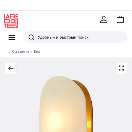
В
корзи
La
Redoute
Меню
Поиск
...
Освещение
Бра