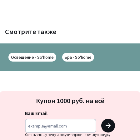
Смотрите также
Освещение - So'home
Бра - So'home
Подписка
Купон 1000 руб. на всё
на
новости
Ваш Email
OK
Оставьте вашу почту и получите дополнительную скидку