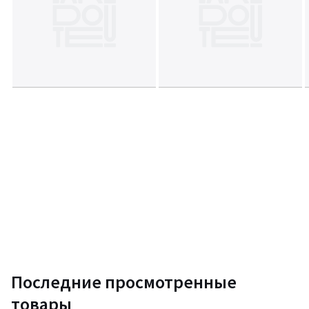
Одна упаковка
Дх86 Шх89 Вх80,5 см, 25,2 кг
Срок возврата - 14 дней. Гарантия 1 год
Цвета
Бежевый
Размеры
единый размер
Последние просмотренные
товары