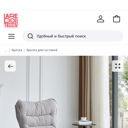
В
корзи
La
Redoute
Меню
Поиск
...
Кресла
Кресла для гостиной