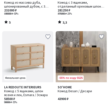
/
/ 5
Комод из массива дуба,
Комод с 3 ящиками,
5
шпонированный дубом, с 3
отделанный ореховым шпоном
ящиками, Aslen / Аслен
231000 ₽
и кожей, Aslen / Аслен
281250 ₽
330000 ₽
-30%
375000 ₽
-25%
5
3,3
/
/
5
5
-55% по коду 5525
Финальная цена
3,2
LA REDOUTE INTERIEURS
SO'HOME
/ 5
Комод с 5 ящиками, шпон
Комод Desarı / Десари
ясеня и лен, Esmara / Эсмара
58500 ₽
43900 ₽
90000 ₽
-35%