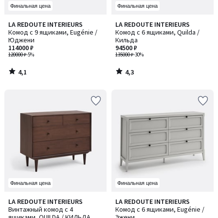
Финальная цена
Финальная цена
4,1
4,3
LA REDOUTE INTERIEURS
LA REDOUTE INTERIEURS
/ 5
/ 5
Комод с 9 ящиками, Eugénie /
Комод с 6 ящиками, Quilda /
Юджени
Кильда
114000 ₽
94500 ₽
120000 ₽
-5%
135000 ₽
-30%
4,1
4,3
/
/
5
5
Финальная цена
Финальная цена
3,4
LA REDOUTE INTERIEURS
LA REDOUTE INTERIEURS
/ 5
Винтажный комод с 4
Комод с 6 ящиками, Eugénie /
ящиками, QUILDA / КИЛЬДА
Эжени