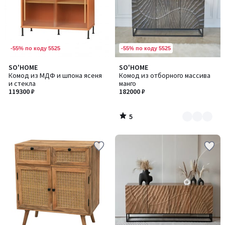
-55% по коду 5525
-55% по коду 5525
5
SO'HOME
SO'HOME
Количество
/
Комод из МДФ и шпона ясеня
Комод из отборного массива
цветов:
5
и стекла
манго
2
119300 ₽
182000 ₽
5
/
5