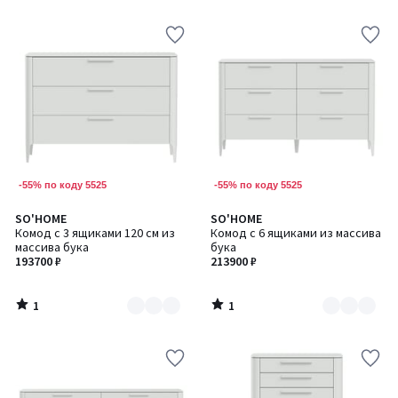
-55% по коду 5525
-55% по коду 5525
1
1
SO'HOME
SO'HOME
Количество
Количество
/
/
Комод с 3 ящиками 120 см из
Комод с 6 ящиками из массива
цветов:
цветов:
5
5
массива бука
бука
6
6
193700 ₽
213900 ₽
1
1
/
/
5
5