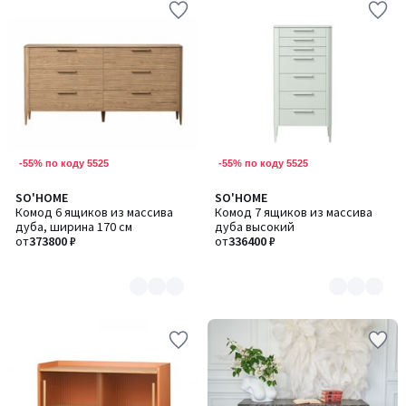
-55% по коду 5525
-55% по коду 5525
SO'HOME
SO'HOME
Количество
Количество
Комод 6 ящиков из массива
Комод 7 ящиков из массива
цветов:
цветов:
дуба, ширина 170 см
дуба высокий
8
8
от
373800 ₽
от
336400 ₽