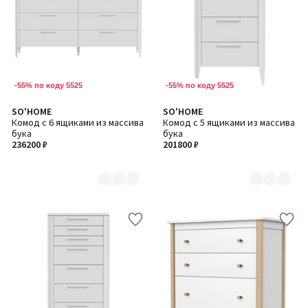
-55% по коду 5525
-55% по коду 5525
SO'HOME
SO'HOME
Количество
Количество
Комод с 6 ящиками из массива
Комод с 5 ящиками из массива
цветов:
цветов:
бука
бука
6
6
236200 ₽
201800 ₽