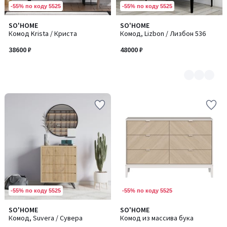
-55% по коду 5525
-55% по коду 5525
SO'HOME
SO'HOME
Количество
Комод Krista / Криста
Комод, Lizbon / Лизбон 536
цветов:
6
38600 ₽
48000 ₽
-55% по коду 5525
-55% по коду 5525
SO'HOME
SO'HOME
Количество
Комод, Suvera / Сувера
Комод из массива бука
цветов: