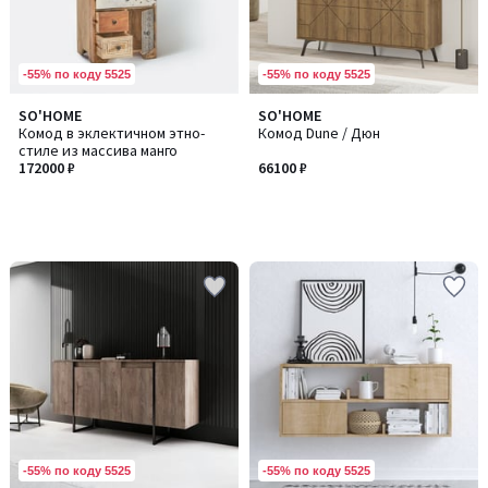
-55% по коду 5525
-55% по коду 5525
SO'HOME
SO'HOME
Комод в эклектичном этно-
Комод Dune / Дюн
стиле из массива манго
172000 ₽
66100 ₽
-55% по коду 5525
-55% по коду 5525