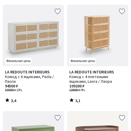
5
5
Финальная цена
Финальная цена
3,4
3,1
LA REDOUTE INTERIEURS
LA REDOUTE INTERIEURS
/ 5
/ 5
Комод с 6 ящиками, Paola /
Комод с 4 плетеными
Паола
ящиками, Laora / Лаора
94500 ₽
109200 ₽
105000 ₽
-10%
120000 ₽
-9%
3,4
3,1
/
/
5
5