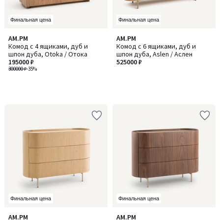
Финальная цена
Финальная цена
AM.PM
AM.PM
Комод с 4 ящиками, дуб и
Комод с 6 ящиками, дуб и
шпон дуба, Otoka / Отока
шпон дуба, Aslen / Аслен
195000 ₽
525000 ₽
300000 ₽
-35%
Финальная цена
Финальная цена
5
3,3
AM.PM
AM.PM