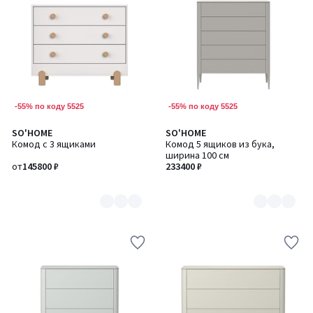
-55% по коду 5525
-55% по коду 5525
SO'HOME
SO'HOME
Количество
Количество
Комод с 3 ящиками
Комод 5 ящиков из бука,
цветов:
цветов:
ширина 100 см
4
6
от
145800 ₽
233400 ₽