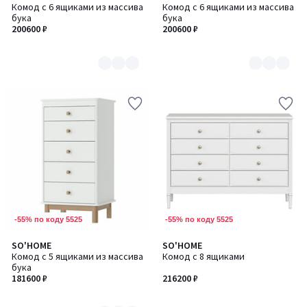
Комод с 6 ящиками из массива
Комод с 6 ящиками из массива
цветов:
цветов:
бука
бука
2
2
200600 ₽
200600 ₽
-55% по коду 5525
-55% по коду 5525
SO'HOME
SO'HOME
Количество
Комод с 5 ящиками из массива
Комод с 8 ящиками
цветов:
бука
2
181600 ₽
216200 ₽