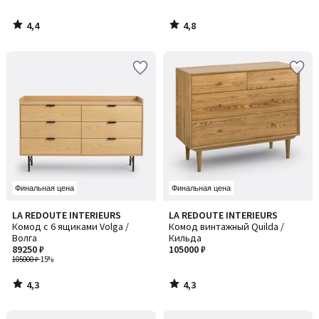
4,4
4,8
/
/
5
5
Финальная цена
Финальная цена
4,3
4,3
LA REDOUTE INTERIEURS
LA REDOUTE INTERIEURS
/ 5
/ 5
Комод с 6 ящиками Volga /
Комод винтажный Quilda /
Волга
Кильда
89250 ₽
105000 ₽
105000 ₽
-15%
4,3
4,3
/
/
5
5