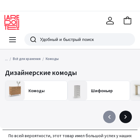
В
корзи
La
Redoute
Меню
Поиск
...
Всё для хранения
Комоды
Дизайнерские комоды
Комоды
Шифоньер
Précédent
Suivant
-
-
défiler
défiler
По всей вероятности, этот товар имел большой успех у наших
à
à