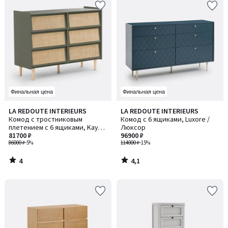
Финальная цена
Финальная цена
4
4,1
LA REDOUTE INTERIEURS
LA REDOUTE INTERIEURS
/
/ 5
Комод с тростниковым
Комод с 6 ящиками, Luxore /
5
плетением с 6 ящиками, Kaya /
Люксор
Кайа
81700 ₽
96900 ₽
86000 ₽
-5%
114000 ₽
-15%
4
4,1
/
/
5
5