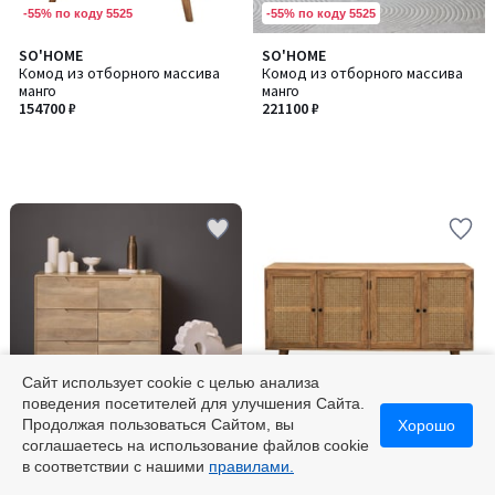
-55% по коду 5525
-55% по коду 5525
SO'HOME
SO'HOME
Комод из отборного массива
Комод из отборного массива
манго
манго
154700 ₽
221100 ₽
Сайт использует cookie с целью анализа
поведения посетителей для улучшения Сайта.
-55% по коду 5525
-55% по коду 5525
Продолжая пользоваться Сайтом, вы
Хорошо
соглашаетесь на использование файлов cookie
5
SO'HOME
SO'HOME
в соответствии с нашими
правилами.
/
Комод из отборного массива
Комод из отборного массива
5
манго
манго