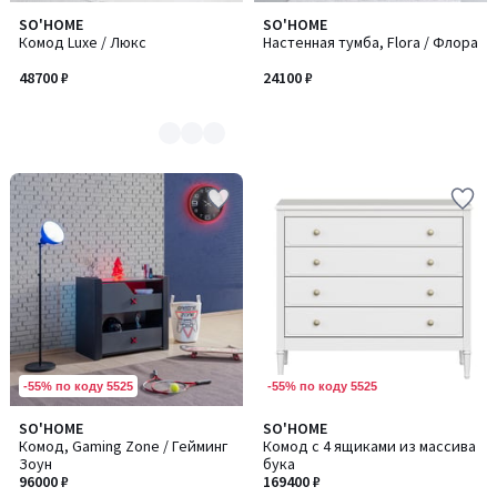
SO'HOME
SO'HOME
Количество
Комод Luxe / Люкс
Настенная тумба, Flora / Флора
цветов:
3
48700 ₽
24100 ₽
-55% по коду 5525
-55% по коду 5525
SO'HOME
SO'HOME
Комод, Gaming Zone / Гейминг
Комод с 4 ящиками из массива
Зоун
бука
96000 ₽
169400 ₽