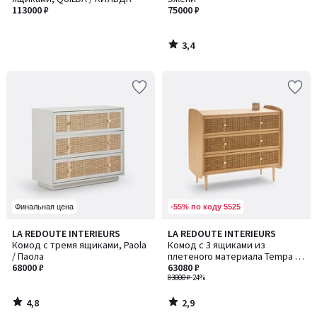
113000 ₽
75000 ₽
3,4
/
5
-55% по коду 5525
Финальная цена
4,8
2,9
LA REDOUTE INTERIEURS
LA REDOUTE INTERIEURS
/ 5
/ 5
Комод с тремя ящиками, Paola
Комод с 3 ящиками из
/ Паола
плетеного материала Tempa /
68000 ₽
Темпа
63080 ₽
83000 ₽
-24%
4,8
2,9
/
/