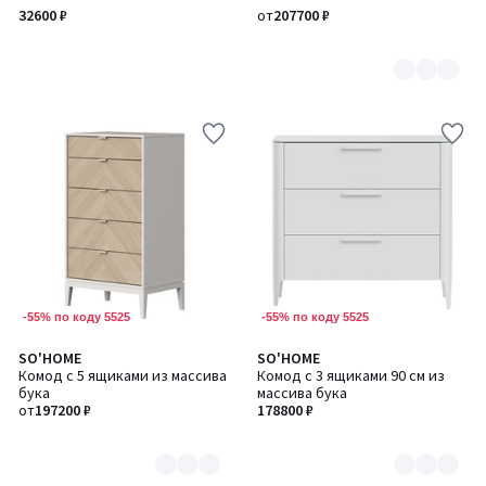
2
32600 ₽
от
207700 ₽
-55% по коду 5525
-55% по коду 5525
SO'HOME
SO'HOME
Количество
Количество
Комод с 5 ящиками из массива
Комод с 3 ящиками 90 см из
цветов:
цветов:
бука
массива бука
2
6
от
197200 ₽
178800 ₽