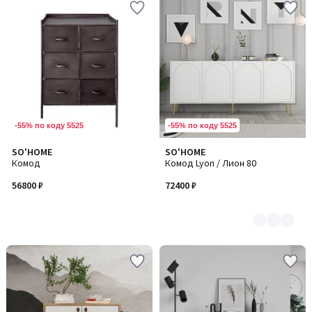
-55% по коду 5525
-55% по коду 5525
SO'HOME
SO'HOME
Количество
Комод
Комод Lyon / Лион 80
цветов:
2
56800 ₽
72400 ₽