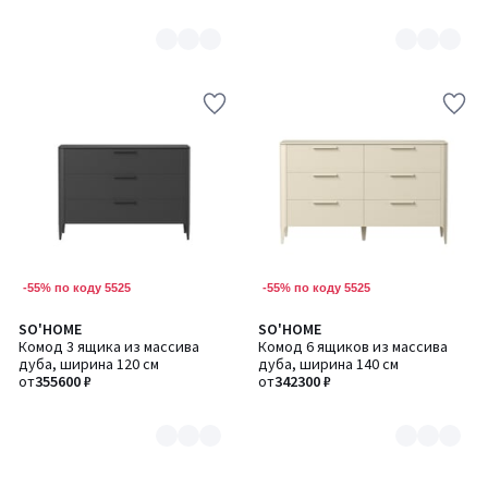
-55% по коду 5525
-55% по коду 5525
SO'HOME
SO'HOME
Количество
Количество
Комод 3 ящика из массива
Комод 6 ящиков из массива
цветов:
цветов:
дуба, ширина 120 см
дуба, ширина 140 см
8
8
от
355600 ₽
от
342300 ₽