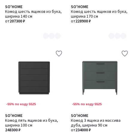
SO'HOME
SO'HOME
Количество
Количество
Комод шесть ящиков из бука,
Комод шесть ящиков из бука,
цветов:
цветов:
ширина 140 см
ширина 170 см
6
6
от
207300 ₽
от
228900 ₽
-55% по коду 5525
-55% по коду 5525
SO'HOME
SO'HOME
Количество
Количество
Комод пять ящиков из бука,
Комод 3 ящика из массива
цветов:
цветов:
ширина 100 см
дуба, ширина 90 см
6
8
248300 ₽
от
234000 ₽