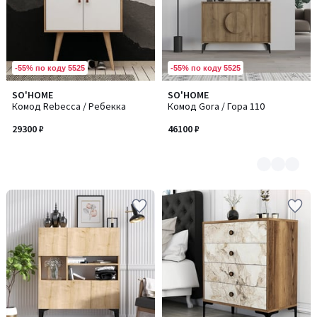
-55% по коду 5525
-55% по коду 5525
SO'HOME
SO'HOME
Количество
Комод Rebecca / Ребекка
Комод Gora / Гора 110
цветов:
2
29300 ₽
46100 ₽