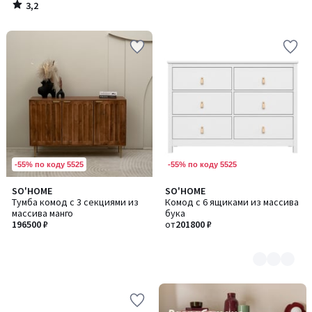
3,2
/
5
-55% по коду 5525
-55% по коду 5525
SO'HOME
SO'HOME
Количество
Тумба комод с 3 секциями из
Комод с 6 ящиками из массива
цветов:
массива манго
бука
2
196500 ₽
от
201800 ₽