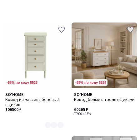
-55% по коду 5525
-55% по коду 5525
SO'HOME
SO'HOME
Количество
Комод из массива березы 5
Комод белый с тремя ящиками
цветов:
ящиков
4
106500 ₽
60265 ₽
70900 ₽
-15%