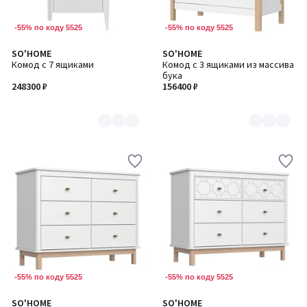
-55% по коду 5525
-55% по коду 5525
SO'HOME
SO'HOME
Количество
Количество
Комод с 7 ящиками
Комод с 3 ящиками из массива
цветов:
цветов:
бука
6
2
248300 ₽
156400 ₽
-55% по коду 5525
-55% по коду 5525
SO'HOME
SO'HOME
Количество
Количество