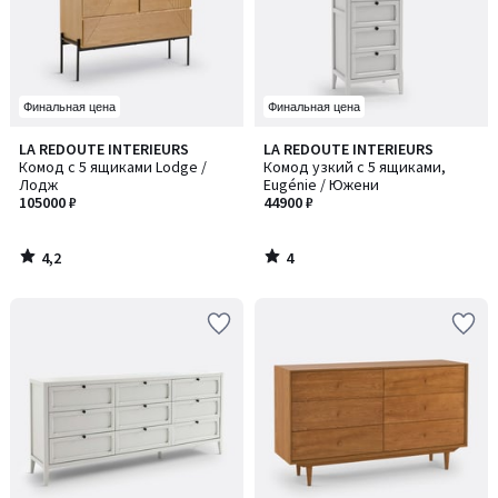
Финальная цена
Финальная цена
4,2
4
LA REDOUTE INTERIEURS
LA REDOUTE INTERIEURS
/ 5
/
Комод с 5 ящиками Lodge /
Комод узкий с 5 ящиками,
5
Лодж
Eugénie / Южени
105000 ₽
44900 ₽
4,2
4
/
/
5
5