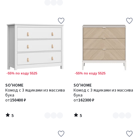
-55% по коду 5525
-55% по коду 5525
5
5
SO'HOME
SO'HOME
Количество
Количество
/
/
Комод с 3 ящиками из массива
Комод с 3 ящиками из массива
цветов:
цветов:
5
5
бука
бука
2
2
от
150400 ₽
от
162300 ₽
5
5
/
/
5
5