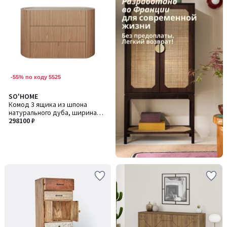
-55% по коду 5525
SO'HOME
Комод 3 ящика из шпона
натурального дуба, ширина
120 см
298100 ₽