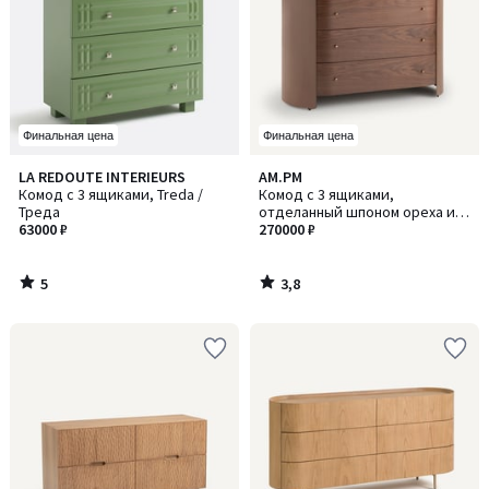
Финальная цена
Финальная цена
5
3,8
LA REDOUTE INTERIEURS
AM.PM
/
/ 5
Комод с 3 ящиками, Treda /
Комод с 3 ящиками,
5
Треда
отделанный шпоном ореха и
63000 ₽
кожей, Firmo / Фирмо
270000 ₽
5
3,8
/
/
5
5