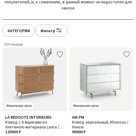
покупателей, и, к сожалению, в данный момент он недоступен для
gauche
droite
заказа.
КАТЕГОРИИ
Фильтр
239 товаров
Финальная цена
Финальная цена
4,4
4,8
LA REDOUTE INTERIEURS
AM.PM
/ 5
/ 5
Комод с 6 ящиками из
Комод зеркальный, Khonsou /
плетеного материала Laora /
Хонсю
Лаора
120000 ₽
90000 ₽