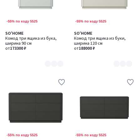
-55% по коду 5525
-55% по коду 5525
SO'HOME
SO'HOME
Количество
Количество
Комод три ящика из бука,
Комод три ящика из буки,
цветов:
цветов:
ширина 90 см
ширина 120 см
6
6
от
173300 ₽
от
188000 ₽
-55% по коду 5525
-55% по коду 5525