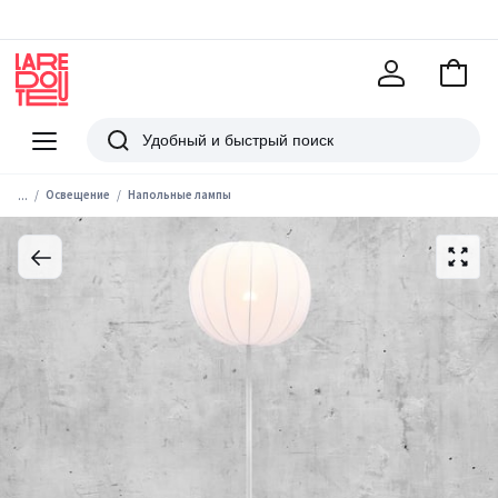
В
корзи
La
Redoute
Меню
Поиск
...
Освещение
Напольные лампы