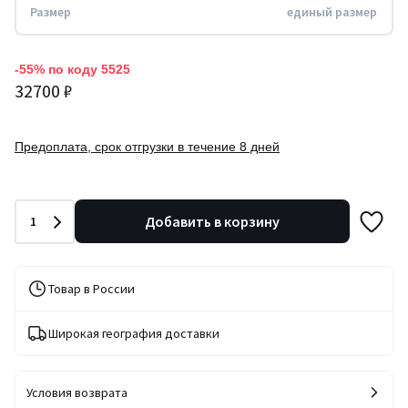
Размер
единый размер
-55% по коду 5525
32700 ₽
Предоплата, срок отгрузки в течение 8 дней
Количество
Добавить в корзину
1
Товар в России
Широкая география доставки
Условия возврата