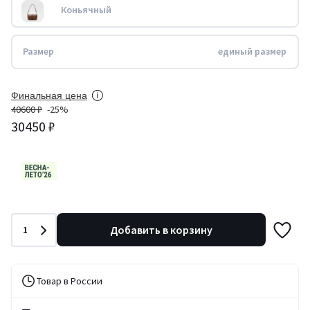
Коньячный
Размер
единый размер
Финальная цена
40600 ₽
-25%
30450 ₽
Количество
Добавить в корзину
1
Товар в России