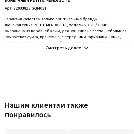
Арт.
7203381 / GQM031
Гарантия качества! Только оригинальные бренды.
Женская сумка PETITE MENDIGOTE, модель STEVE / СТИВ,
выполнена из коровьей кожи, для ношения на плече, небольшая
компактная сумка, практична, с передними карманами. Сумка,
которую легко носить каждый день, имеет регулируемую ручку и
Смотреть далее
клапан на кнопке.
Описание
• Форма: кросс-боди
• Для переноски на плече
• Основная застежка: магнитная кнопка
• Карманы спереди
• Регулируемый ремень
• Размеры: В14 x Ш23 см
• Длина ручки: 54,5 - 87 см
Нашим клиентам также
понравилось
Состав и уход
• 100% натуральная кожа
• Следуйте рекомендациям по уходу, указанным на этикетке
изделия