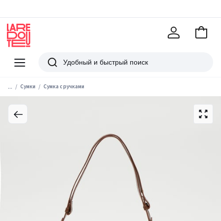
В
корзи
La
Redoute
Меню
Поиск
...
Сумки
Сумка с ручками