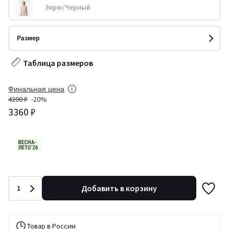
Экрю/Черный
Размер
Таблица размеров
Финальная цена
4200 ₽
-20%
3360 ₽
Количество
Добавить в корзину
1
Товар в России