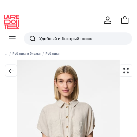
В
корзи
La
Redoute
Меню
Поиск
...
Рубашки и блузки
Рубашки