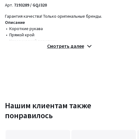
Арт.
7193289 / GQJ320
Гарантия качества! Только оригинальные бренды.
Описание
• Короткие рукава
• Прямой крой
• Классический воротник
Смотреть далее
Состав и уход
• 70% вискозы, 30% льна
• Следуйте рекомендациям по уходу, указанным на этикетке
изделия
Цвета
Экрю/Черный
Размеры
XS, S, M, L, XL
Нашим клиентам также
понравилось