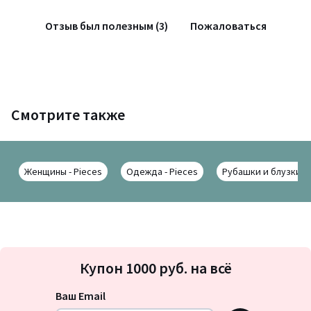
Отзыв был полезным (3)
Пожаловаться
Смотрите также
Женщины - Pieces
Одежда - Pieces
Рубашки и блузки - 
Подписка
Купон 1000 руб. на всё
на
новости
Ваш Email