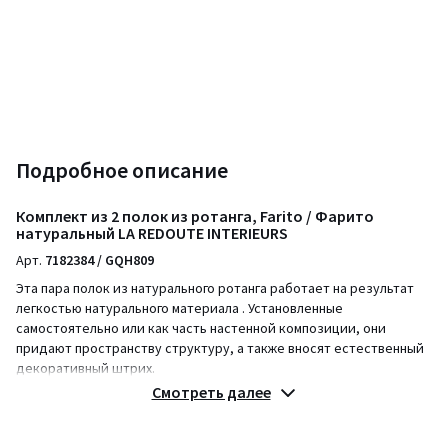
Подробное описание
Комплект из 2 полок из ротанга, Farito / Фарито
натуральный LA REDOUTE INTERIEURS
Арт.
7182384 / GQH809
Эта пара полок из натурального ротанга работает на результат
легкостью натурального материала . Установленные
самостоятельно или как часть настенной композиции, они
придают пространству структуру, а также вносят естественный
декоративный штрих.
Описание
Смотреть далее
• Каркас из натурального ротанга, нитроцеллюлозная отделка
• Металлические полки с полиуретановым покрытием
• Комплект из двух штук