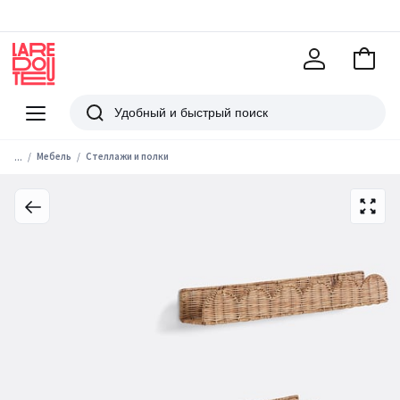
В
корзи
La
Redoute
Меню
Поиск
...
Мебель
Стеллажи и полки