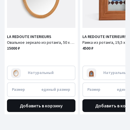
LA REDOUTE INTERIEURS
LA REDOUTE INTERIEURS
Овальное зеркало из ротанга, 50 x 65 см, SYLEA / СИЛЕА
15000 ₽
4500 ₽
Натуральный
Натуральный
Размер
единый размер
Размер
едины
Добавить в корзину
Добавить в кор