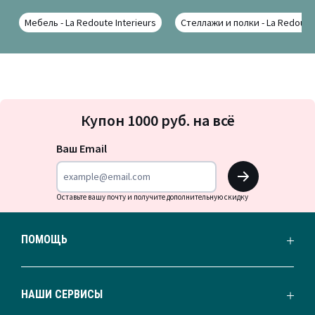
Мебель - La Redoute Interieurs
Стеллажи и полки - La Redoute 
Подписка
Купон 1000 руб. на всё
на
новости
Ваш Email
OK
Оставьте вашу почту и получите дополнительную скидку
ПОМОЩЬ
НАШИ СЕРВИСЫ