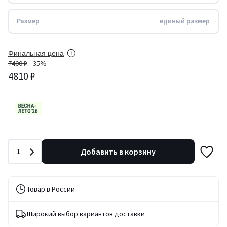
Размер
единый размер
Финальная цена
7400 ₽
-35%
4810 ₽
Количество
Добавить в корзину
1
Товар в России
Широкий выбор вариантов доставки