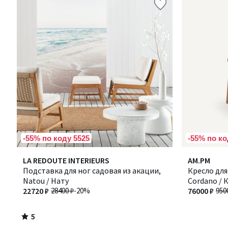
-55% по коду 5525
-55% по ко
5
LA REDOUTE INTERIEURS
AM.PM
/
Подставка для ног садовая из акации,
Кресло для
5
Natou / Нату
Cordano / 
22720 ₽
28400 ₽
-20%
76000 ₽
950
5
/