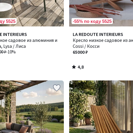
ду 5525
-55% по коду 5525
4,8
E INTERIEURS
LA REDOUTE INTERIEURS
/ 5
кое садовое из алюминия и
Кресло низкое садовое из а
, Lysa / Лиса
Cossi / Косси
00 ₽
-10%
65000 ₽
4,8
/
5