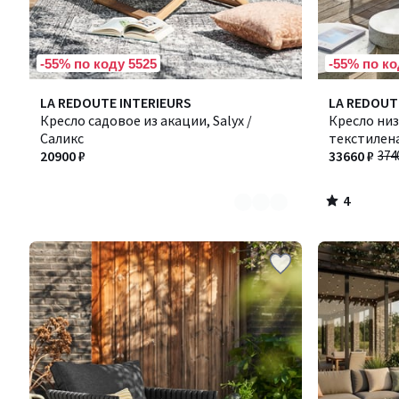
-55% по коду 5525
-55% по ко
4
Количество
LA REDOUTE INTERIEURS
LA REDOUT
/
цветов:
Кресло садовое из акации, Salyx /
Кресло низ
5
2
Саликс
текстилена
20900 ₽
33660 ₽
374
4
/
5