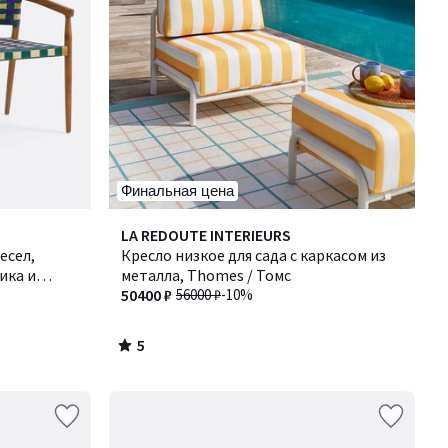
Финальная цена
5
LA REDOUTE INTERIEURS
/
есел,
Кресло низкое для сада с каркасом из
5
ика и
металла, Thomes / Томс
БИАНКА
50400 ₽
56000 ₽
-10%
5
/
5