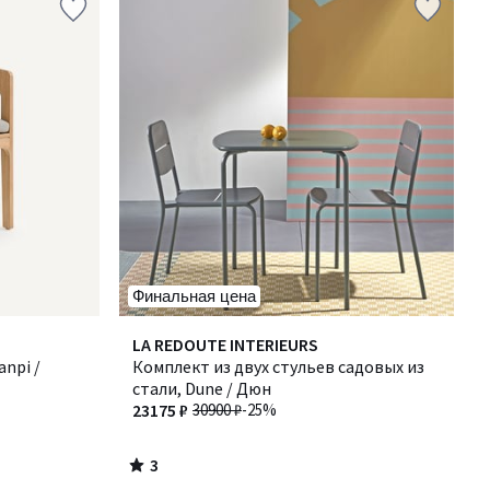
Финальная цена
3
LA REDOUTE INTERIEURS
/
anpi /
Комплект из двух стульев садовых из
5
стали, Dune / Дюн
23175 ₽
30900 ₽
-25%
3
/