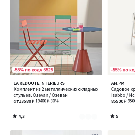
-55% по коду 5525
-55% по ко
4,3
5
Количество
LA REDOUTE INTERIEURS
AM.PM
/ 5
/
цветов:
Комплект из 2 металлических складных
Садовое кр
5
2
стульев, Ozevan / Озеван
Isabbo / И
от
13580 ₽
19400 ₽
-30%
85500 ₽
950
4,3
5
/
/
5
5