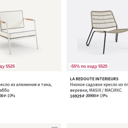
ду 5525
-55% по коду 5525
LA REDOUTE INTERIEURS
есло из алюминия и тика,
Низкое садовое кресло из п
саббо
веревки, MASIX / МАСИКС
00 ₽
-10%
16929 ₽
20900 ₽
-19%