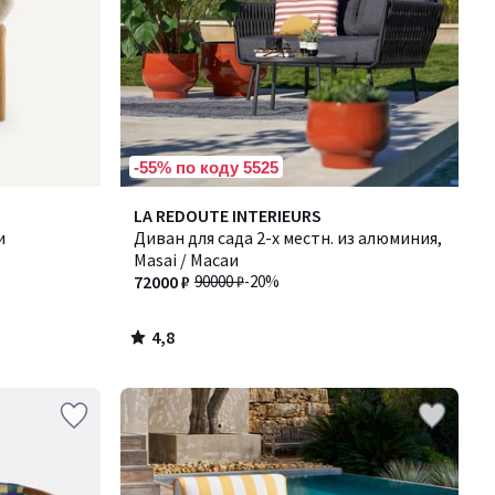
-55% по коду 5525
4,8
LA REDOUTE INTERIEURS
/ 5
и
Диван для сада 2-х местн. из алюминия,
Masai / Масаи
72000 ₽
90000 ₽
-20%
4,8
/
5