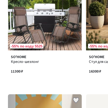
-55% по коду 5525
-55% по ко
SO'HOME
SO'HOME
Кресло-шезлонг
Стул для с
11300 ₽
16300 ₽