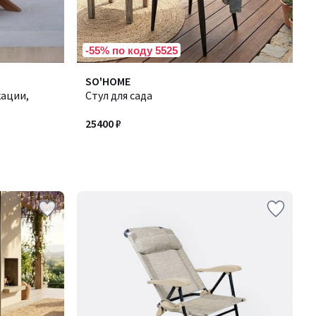
-55% по коду 5525
SO'HOME
кации,
Стул для сада
25400 ₽