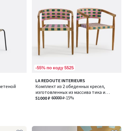
-55% по коду 5525
LA REDOUTE INTERIEURS
летеной
Комплект из 2 обеденных кресел,
изготовленных из массива тика и
плетеной смолы, BIANCA / БИАНКА
51000 ₽
60000 ₽
-15%