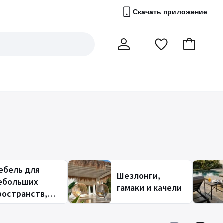
Скачать приложение
Перейти
В
Мой
в
корзину
счет
список
избранного
ебель для
Шезлонги,
ебольших
гамаки и качели
ространств,
алкона