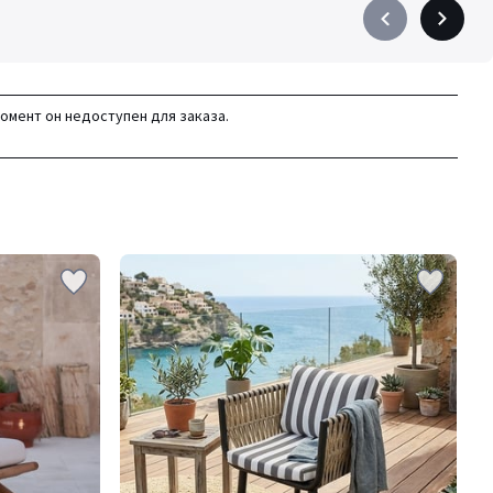
Précédent
Suivant
-
-
défiler
défiler
à
à
момент он недоступен для заказа.
gauche
droite