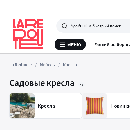
Поиск
Летний выбор д
МЕНЮ
Меню
La
Redoute
La Redoute
Мебель
Кресла
Садовые кресла
69
Кресла
Новинк