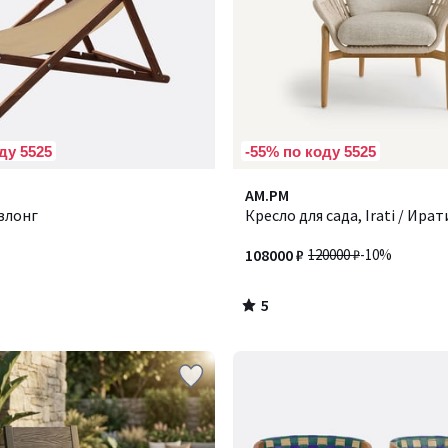
ду 5525
-55% по коду 5525
5
AM.PM
/
злонг
Кресло для сада, Irati / Ират
5
108000 ₽
120000 ₽
-10%
5
/
5