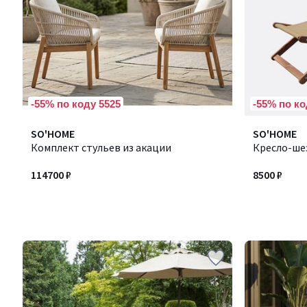
-55% по коду 5525
-55% по ко
SO'HOME
SO'HOME
Комплект стульев из акации
Кресло-ше
114700 ₽
8500 ₽