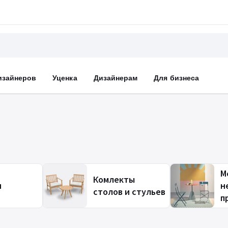
изайнеров
Уценка
Дизайнерам
Для бизнеса
М
Комлекты
и
н
столов и стульев
п
б