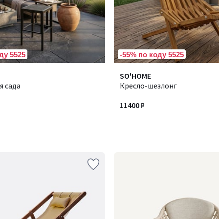
ду 5525
-55% по коду 5525
SO'HOME
я сада
Кресло-шезлонг
11400 ₽