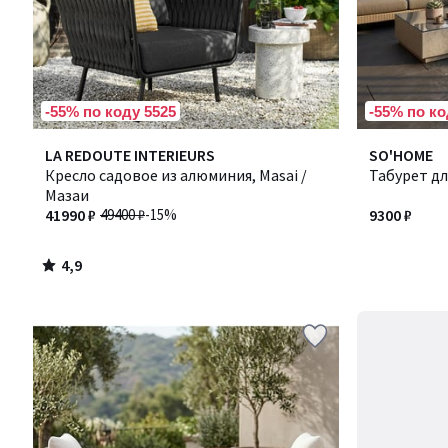
-55% по коду 5525
-55% по ко
4,9
LA REDOUTE INTERIEURS
SO'HOME
/ 5
Кресло садовое из алюминия, Masai /
Табурет дл
Мазаи
41990 ₽
49400 ₽
-15%
9300 ₽
4,9
/
5