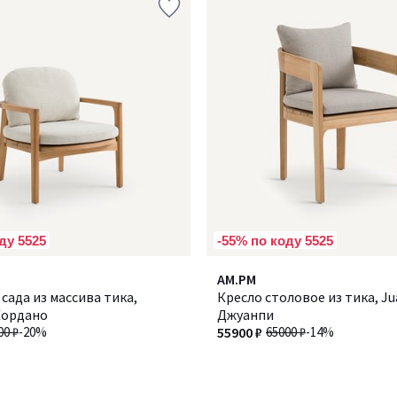
ду 5525
-55% по коду 5525
AM.PM
 сада из массива тика,
Кресло столовое из тика, Ju
Кордано
Джуанпи
00 ₽
-20%
55900 ₽
65000 ₽
-14%