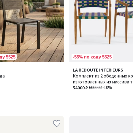
ду 5525
-55% по коду 5525
LA REDOUTE INTERIEURS
ада
Комплект из 2 обеденных кр
изготовленных из массива т
плетеной смолы, BIANCA / 
54000 ₽
60000 ₽
-10%