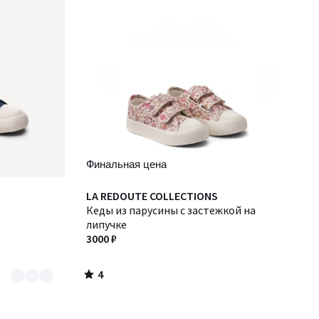
Финальная цена
4
LA REDOUTE COLLECTIONS
/
Кеды из парусины с застежкой на
5
липучке
3000 ₽
4
/
5