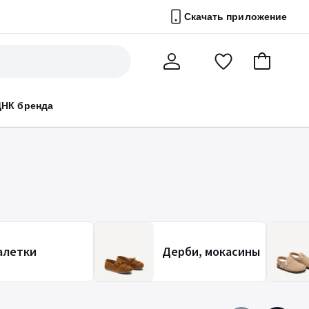
Скачать приложение
Перейти
В
Мой
в
корзину
счет
список
ДНК бренда
избранного
алетки
Дерби, мокасины