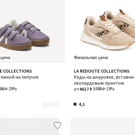
 цена
Финальная цена
4,1
E COLLECTIONS
LA REDOUTE COLLECTIONS
/ 5
тежкой на липучке
Кеды на шнуровке, вставки 
леопардовым принтом
00 ₽
-39%
от
4617 ₽
5700 ₽
-19%
4,1
/
5