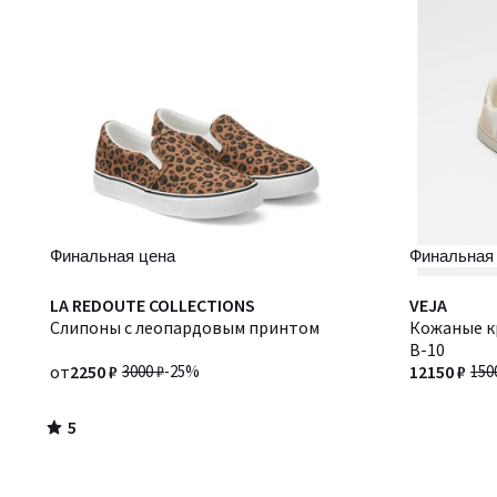
Финальная цена
Финальная
5
LA REDOUTE COLLECTIONS
VEJA
/
Слипоны с леопардовым принтом
Кожаные кр
5
В-10
от
2250 ₽
3000 ₽
-25%
12150 ₽
150
5
/
5