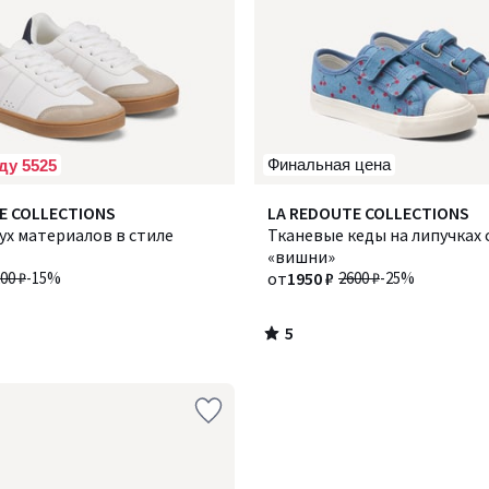
Финальная цена
ду 5525
5
E COLLECTIONS
LA REDOUTE COLLECTIONS
/
ух материалов в стиле
Тканевые кеды на липучках 
5
«вишни»
00 ₽
-15%
от
1950 ₽
2600 ₽
-25%
5
/
5