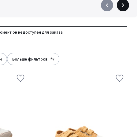
Précédent
Suivant
-
-
défiler
défiler
à
à
момент он недоступен для заказа.
gauche
droite
и
больше фильтров