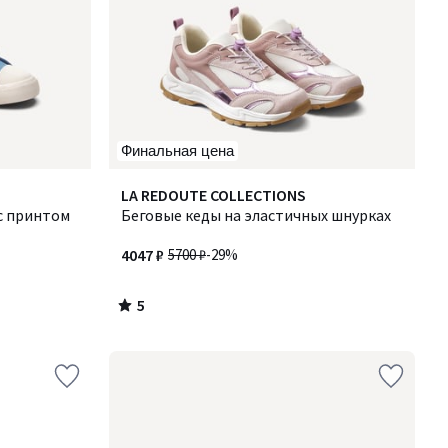
Финальная цена
5
LA REDOUTE COLLECTIONS
/
с принтом
Беговые кеды на эластичных шнурках
5
4047 ₽
5700 ₽
-29%
5
/
5