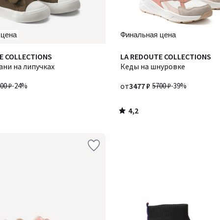
 цена
Финальная цена
4,2
E COLLECTIONS
LA REDOUTE COLLECTIONS
/ 5
ани на липучках
Кеды на шнуровке
00 ₽
-24%
от
3477 ₽
5700 ₽
-39%
4,2
/
5