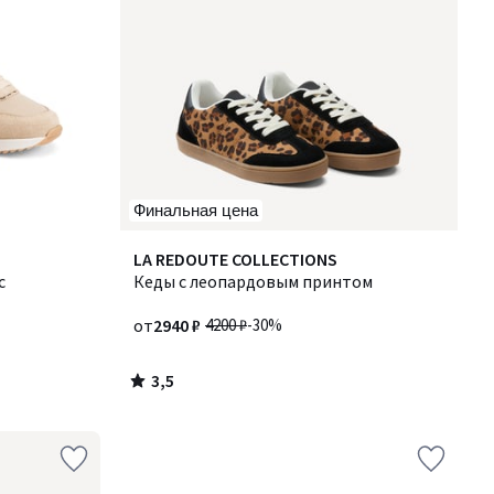
Финальная цена
3,5
LA REDOUTE COLLECTIONS
/ 5
с
Кеды с леопардовым принтом
от
2940 ₽
4200 ₽
-30%
3,5
/
5