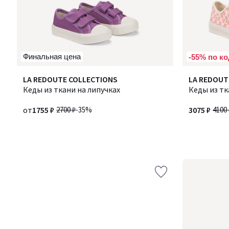
Финальная цена
-55% по ко
LA REDOUTE COLLECTIONS
LA REDOUT
Кеды из ткани на липучках
Кеды из тк
от
1755 ₽
2700 ₽
-35%
3075 ₽
4100 