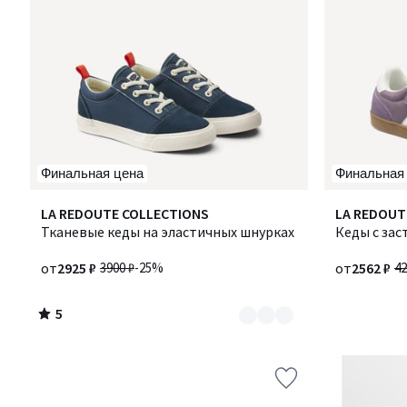
Финальная цена
Финальная
5
Количество
LA REDOUTE COLLECTIONS
Количество
LA REDOUT
/
цветов:
Тканевые кеды на эластичных шнурках
цветов:
Кеды с зас
5
2
2
от
2925 ₽
3900 ₽
-25%
от
2562 ₽
42
5
/
5