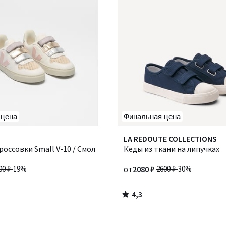
 цена
Финальная цена
4,3
Количество
LA REDOUTE COLLECTIONS
/ 5
оссовки Small V-10 / Смол
цветов:
Кеды из ткани на липучках
2
00 ₽
-19%
от
2080 ₽
2600 ₽
-30%
4,3
/
5