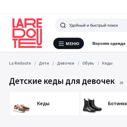
Поиск
Верхняя одежда
МЕНЮ
Меню
La
Redoute
La Redoute
Дети
Девочки
Обувь
Кеды
Детские кеды для девочек
20
Кеды
Ботинк