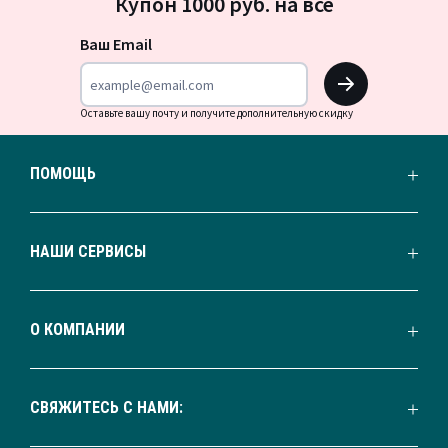
Купон 1000 руб. на всё
на
новости
Ваш Email
OK
Оставьте вашу почту и получите дополнительную скидку
ПОМОЩЬ
НАШИ СЕРВИСЫ
О КОМПАНИИ
СВЯЖИТЕСЬ С НАМИ: