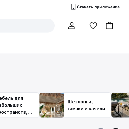
Скачать приложение
Перейти
В
Мой
в
корзину
счет
список
избранного
ебель для
Шезлонги,
ебольших
гамаки и качели
ространств,
алкона