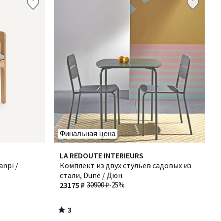
Финальная цена
3
LA REDOUTE INTERIEURS
/
anpi /
Комплект из двух стульев садовых из
5
стали, Dune / Дюн
23175 ₽
30900 ₽
-25%
3
/