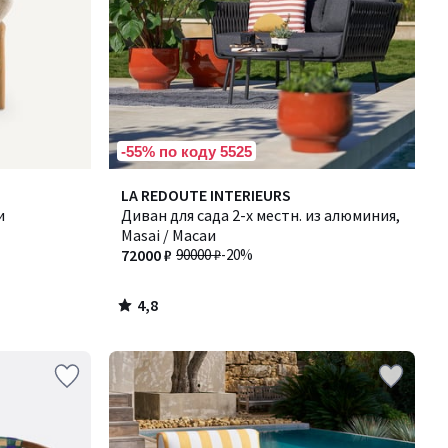
-55% по коду 5525
4,8
LA REDOUTE INTERIEURS
/ 5
и
Диван для сада 2-х местн. из алюминия,
Masai / Масаи
72000 ₽
90000 ₽
-20%
4,8
/
5