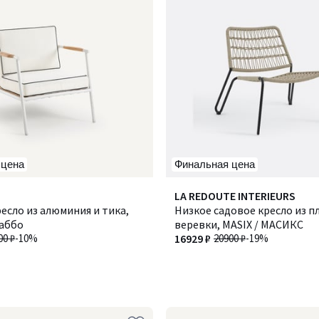
 цена
Финальная цена
LA REDOUTE INTERIEURS
есло из алюминия и тика,
Низкое садовое кресло из п
саббо
веревки, MASIX / МАСИКС
00 ₽
-10%
16929 ₽
20900 ₽
-19%