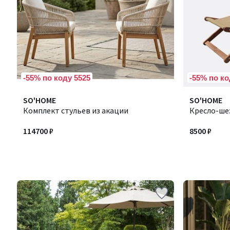
-55% по коду 5525
-55% по ко
SO'HOME
SO'HOME
Комплект стульев из акации
Кресло-ше
114700 ₽
8500 ₽