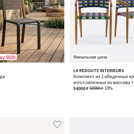
Финальная цена
ду 5525
LA REDOUTE INTERIEURS
ада
Комплект из 2 обеденных кр
изготовленных из массива т
плетеной смолы, BIANCA / 
54000 ₽
60000 ₽
-10%