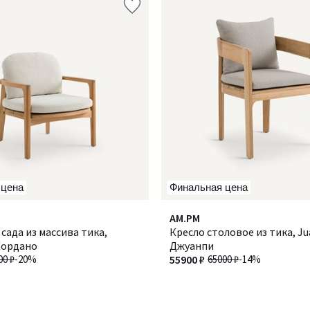
 цена
Финальная цена
AM.PM
 сада из массива тика,
Кресло столовое из тика, Ju
Кордано
Джуанпи
00 ₽
-20%
55900 ₽
65000 ₽
-14%