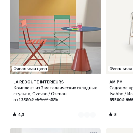
Финальная цена
Финальная
4,3
5
Количество
LA REDOUTE INTERIEURS
AM.PM
/ 5
/
цветов:
Комплект из 2 металлических складных
Садовое кр
5
2
стульев, Ozevan / Озеван
Isabbo / И
от
13580 ₽
19400 ₽
-30%
85500 ₽
950
4,3
5
/
/
5
5