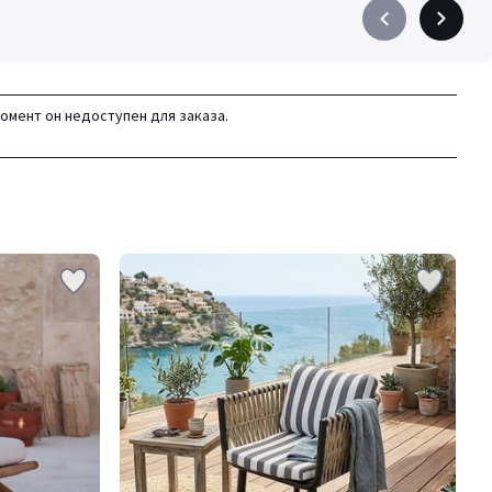
Précédent
Suivant
-
-
défiler
défiler
à
à
момент он недоступен для заказа.
gauche
droite