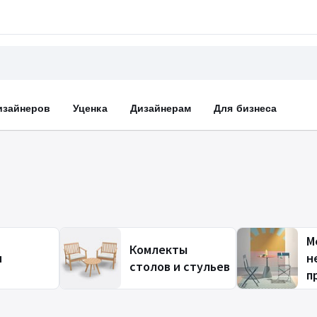
изайнеров
Уценка
Дизайнерам
Для бизнеса
М
Комлекты
и
н
столов и стульев
п
б