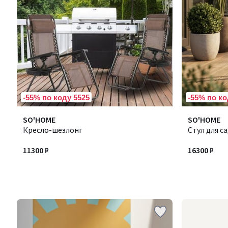
-55% по коду 5525
-55% по ко
SO'HOME
SO'HOME
Кресло-шезлонг
Стул для с
11300 ₽
16300 ₽