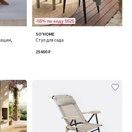
-55% по коду 5525
SO'HOME
кации,
Стул для сада
25400 ₽