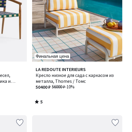
Финальная цена
5
LA REDOUTE INTERIEURS
/
есел,
Кресло низкое для сада с каркасом из
5
ика и
металла, Thomes / Томс
БИАНКА
50400 ₽
56000 ₽
-10%
5
/
5