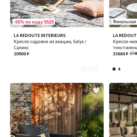
Финальная
-55% по коду 5525
4
Количество
LA REDOUTE INTERIEURS
LA REDOUT
/
цветов:
Кресло садовое из акации, Salyx /
Кресло низ
5
2
Саликс
текстилена
20900 ₽
33660 ₽
374
4
/
5