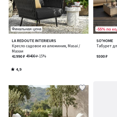
Финальная цена
-55% по ко
4,9
LA REDOUTE INTERIEURS
SO'HOME
/ 5
Кресло садовое из алюминия, Masai /
Табурет дл
Мазаи
41990 ₽
49400 ₽
-15%
9300 ₽
4,9
/
5