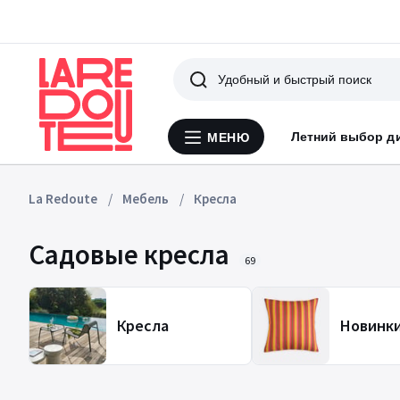
Поиск
Летний выбор д
МЕНЮ
Меню
La
Redoute
La Redoute
Мебель
Кресла
Садовые кресла
69
Кресла
Новинк