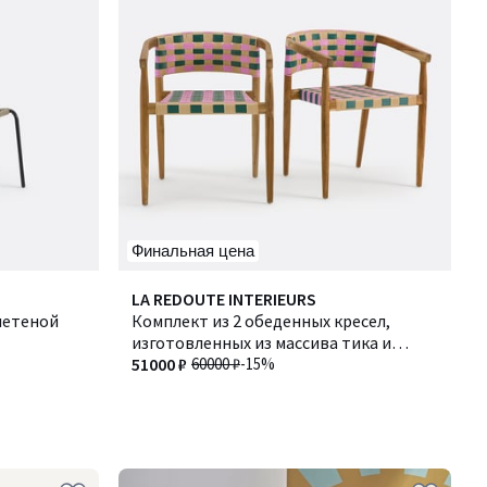
Финальная цена
LA REDOUTE INTERIEURS
летеной
Комплект из 2 обеденных кресел,
изготовленных из массива тика и
плетеной смолы, BIANCA / БИАНКА
51000 ₽
60000 ₽
-15%