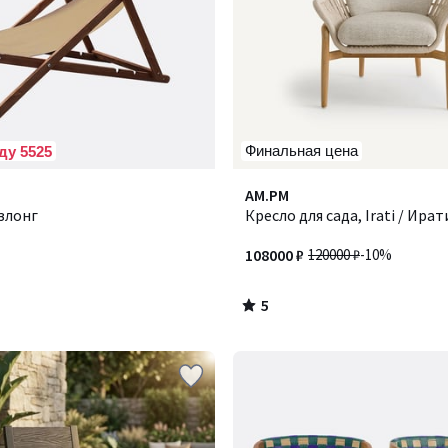
Финальная цена
ду 5525
5
AM.PM
/
злонг
Кресло для сада, Irati / Ират
5
108000 ₽
120000 ₽
-10%
5
/
5