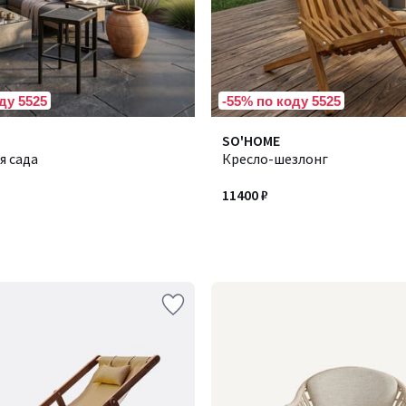
ду 5525
-55% по коду 5525
SO'HOME
я сада
Кресло-шезлонг
11400 ₽