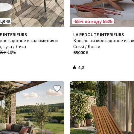
 цена
-55% по коду 5525
4,8
E INTERIEURS
LA REDOUTE INTERIEURS
/ 5
кое садовое из алюминия и
Кресло низкое садовое из а
, Lysa / Лиса
Cossi / Косси
00 ₽
-10%
65000 ₽
4,8
/
5