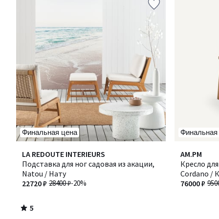
Финальная цена
Финальная
5
LA REDOUTE INTERIEURS
AM.PM
/
Подставка для ног садовая из акации,
Кресло для
5
Natou / Нату
Cordano / 
22720 ₽
28400 ₽
-20%
76000 ₽
950
5
/