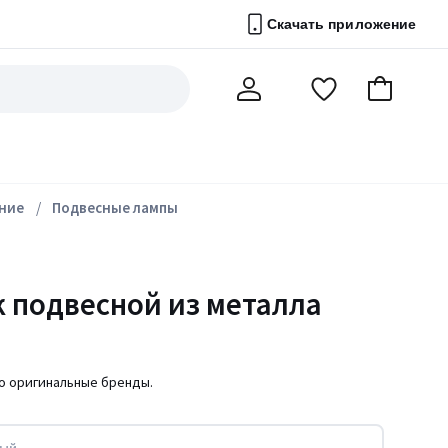
Скачать приложение
Перейти
В
Мой
в
корзину
счет
список
избранного
ние
Подвесные лампы
 подвесной из металла
ко оригинальные бренды.