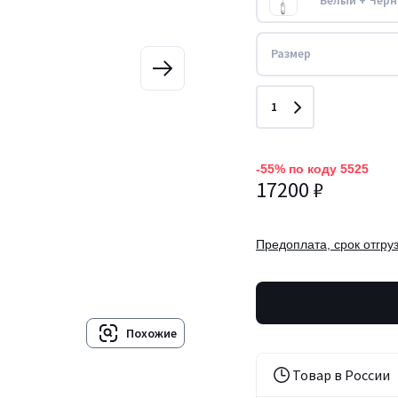
Белый + Чер
Размер
Количество
1
-55% по коду 5525
17200 ₽
Предоплата, срок отгруз
Похожие
Товар в России