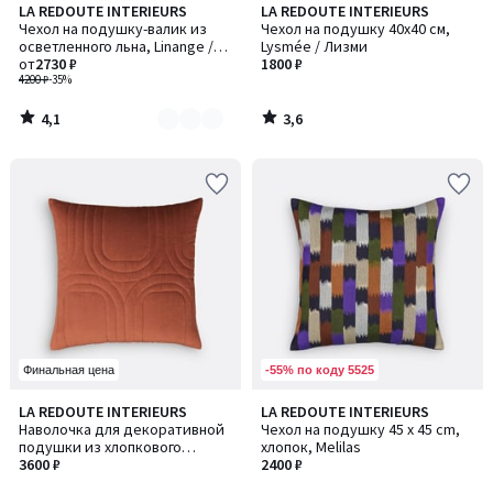
4,1
3,6
LA REDOUTE INTERIEURS
LA REDOUTE INTERIEURS
Количество
/ 5
/ 5
Чехол на подушку-валик из
Чехол на подушку 40x40 см,
цветов:
осветленного льна, Linange /
Lysmée / Лизми
3
Линанж
от
2730 ₽
1800 ₽
4200 ₽
-35%
4,1
3,6
/
/
5
5
-55% по коду 5525
Финальная цена
4,2
LA REDOUTE INTERIEURS
LA REDOUTE INTERIEURS
/ 5
Наволочка для декоративной
Чехол на подушку 45 x 45 cm,
подушки из хлопкового
хлопок, Melilas
велюра, 65x65 см, Honorine /
3600 ₽
2400 ₽
Хонорин