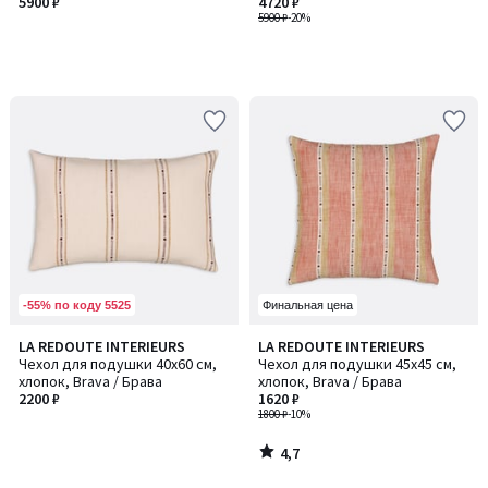
5900 ₽
Вирел
4720 ₽
5900 ₽
-20%
-55% по коду 5525
Финальная цена
4,7
LA REDOUTE INTERIEURS
LA REDOUTE INTERIEURS
/ 5
Чехол для подушки 40x60 см,
Чехол для подушки 45x45 см,
хлопок, Brava / Брава
хлопок, Brava / Брава
2200 ₽
1620 ₽
1800 ₽
-10%
4,7
/
5