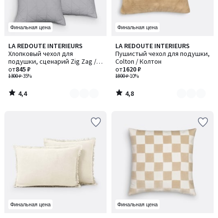
Финальная цена
Финальная цена
4,4
4,8
LA REDOUTE INTERIEURS
LA REDOUTE INTERIEURS
Количество
Количество
/ 5
/ 5
Хлопковый чехол для
Пушистый чехол для подушки,
цветов:
цветов:
подушки, сценарий Zig Zag /
Colton / Колтон
2
2
Зиг Заг
от
845 ₽
от
1620 ₽
1300 ₽
-35%
1800 ₽
-10%
4,4
4,8
/
/
5
5
Финальная цена
Финальная цена