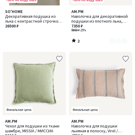
2
SO'HOME
AM.PM
Количество
/
Декоративная подушка из
Наволочка для декоративной
цветов:
5
льна с контрастной строчкой,
подушки из плотного льна,
2
45х45 см.
26500 ₽
Boreo / Борео
7350 ₽
9800 ₽
-25%
2
/
5
Финальная цена
Финальная цена
AM.PM
AM.PM
Чехол для подушки из ткани
Наволочка для подушки
шамбре, MISSIA / МИССИА
льняная в полоску, Virel /