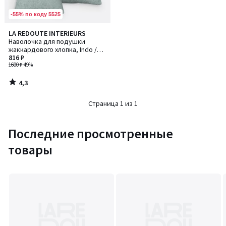
-55% по коду 5525
4,3
LA REDOUTE INTERIEURS
/ 5
Наволочка для подушки
жаккардового хлопка, Indo /
Индо
816 ₽
1600 ₽
-49%
4,3
/
5
Страница 1 из 1
Последние просмотренные
товары