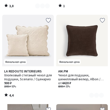
3,8
1
/
/
5
5
Финальная цена
Финальная цена
4,4
LA REDOUTE INTERIEURS
AM.PM
Количество
/ 5
Хлопковый стеганый чехол для
Чехол для подушки,
цветов:
подушки, Scenario / Сценарио
шенилловый велюр, Albon /
2
900 ₽
Албон
от
4420 ₽
1800 ₽
-50%
6800 ₽
-35%
4,4
/
5