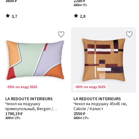
Рензо
3600 ₽
2280 ₽
2400 ₽
-5%
3,7
2,8
/
/
5
5
-55% по коду 5525
-55% по коду 5525
LA REDOUTE INTERIEURS
LA REDOUTE INTERIEURS
Чехол на подушку
Чехол на подушку 45x45 см,
прямоугольный, Bergen /
Caliste / Калист
Берген
1700,19 ₽
2550 ₽
2099 ₽
-19%
3000 ₽
-15%