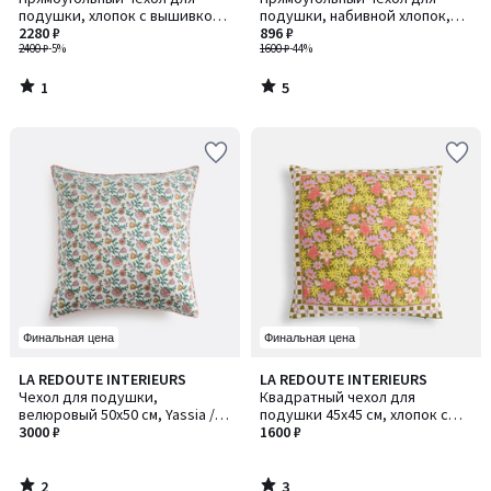
5
5
подушки, хлопок с вышивкой,
подушки, набивной хлопок,
геометрический узор, DYONIS
2280 ₽
YASUO / ЯСУО
896 ₽
/ ДИОНИС
2400 ₽
-5%
1600 ₽
-44%
1
5
/
/
5
5
Финальная цена
Финальная цена
2
3
LA REDOUTE INTERIEURS
LA REDOUTE INTERIEURS
/
/
Чехол для подушки,
Квадратный чехол для
5
5
велюровый 50x50 см, Yassia /
подушки 45x45 см, хлопок с
Яссиа
3000 ₽
цветочным принтом, DELILA /
1600 ₽
ДЕЛИЛА
2
3