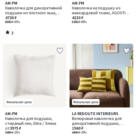
2
AM.PM
AM.PM
/
Наволочка для декоративной
Наволочка на подушку из
5
подушки из плотного льна,
жаккардовой ткани, AGOSTINA
Boreo / Борео
4730 ₽
/ АГОСТИНА
4233 ₽
8600 ₽
-45%
8300 ₽
-49%
2
/
5
Финальная цена
Финальная цена
3,8
1
AM.PM
LA REDOUTE INTERIEURS
Количество
/ 5
/
Наволочка для подушки,
Велюровая наволочка для
цветов:
5
стираный лен, Elina / Элина
декоративной подушки,
4
от
3975 ₽
TABAKA / ТАБАКА
1560 ₽
5300 ₽
-25%
2400 ₽
-35%