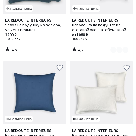
Финальная цена
Финальная цена
4,6
4,7
LA REDOUTE INTERIEURS
LA REDOUTE INTERIEURS
Количество
/ 5
/ 5
Чехол на подушку из велюра,
Наволочка на подушку из
цветов:
Velvet / Вельвет
стеганой хлопчатобумажной
5
1200 ₽
газовой ткани, Kumla / Кумла
от
1080 ₽
1600 ₽
-25%
1800 ₽
-40%
4,6
4,7
/
/
5
5
Финальная цена
Финальная цена
4,4
4,7
LA REDOUTE INTERIEURS
LA REDOUTE INTERIEURS
Количество
/ 5
/ 5
Наволочка для подушки из
Наволочка для декоративной