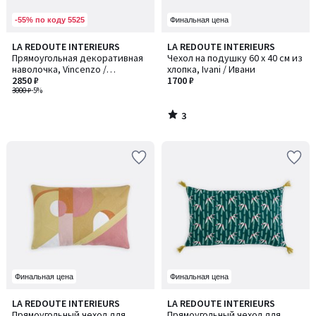
-55% по коду 5525
Финальная цена
3
LA REDOUTE INTERIEURS
LA REDOUTE INTERIEURS
/
Прямоугольная декоративная
Чехол на подушку 60 x 40 см из
5
наволочка, Vincenzo /
хлопка, Ivani / Ивани
Винченцо
2850 ₽
1700 ₽
3000 ₽
-5%
3
/
5
Финальная цена
Финальная цена
1
5
LA REDOUTE INTERIEURS
LA REDOUTE INTERIEURS
/
/
Прямоугольный чехол для
Прямоугольный чехол для