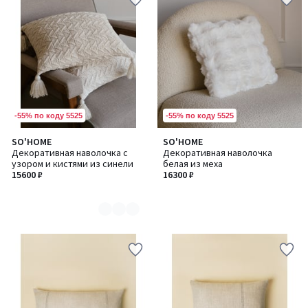
-55% по коду 5525
-55% по коду 5525
SO'HOME
SO'HOME
Количество
Декоративная наволочка с
Декоративная наволочка
цветов:
узором и кистями из синели
белая из меха
3
15600 ₽
16300 ₽