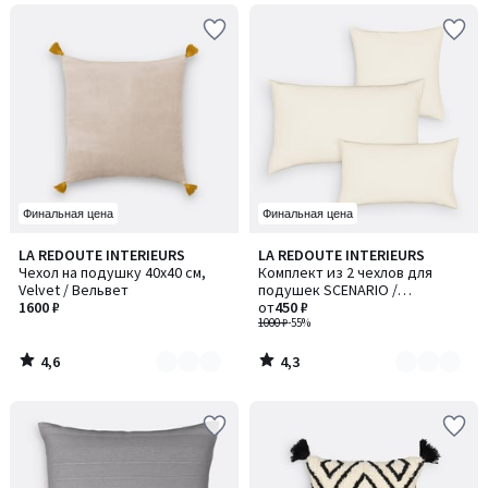
Финальная цена
Финальная цена
4,6
4,3
LA REDOUTE INTERIEURS
LA REDOUTE INTERIEURS
Количество
Количество
/ 5
/ 5
Чехол на подушку 40x40 см,
Комплект из 2 чехлов для
цветов:
цветов:
Velvet / Вельвет
подушек SCENARIO /
4
4
1600 ₽
СЦЕНАРИО
от
450 ₽
1000 ₽
-55%
4,6
4,3
/
/
5
5