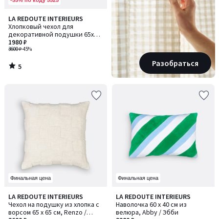
5
LA REDOUTE INTERIEURS
/
Хлопковый чехол для
5
декоративной подушки 65x65
см, Granadille / Гранадиль
1980 ₽
3600 ₽
-45%
Разобраться
5
/
5
Финальная цена
Финальная цена
3,7
2,8
LA REDOUTE INTERIEURS
LA REDOUTE INTERIEURS
/ 5
/ 5
Чехол на подушку из хлопка с
Наволочка 60 x 40 см из
ворсом 65 x 65 см, Renzo /
велюра, Abby / Эбби