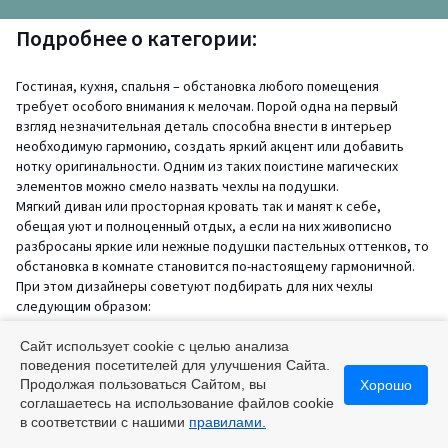
Подробнее о категории:
Гостиная, кухня, спальня – обстановка любого помещения
требует особого внимания к мелочам. Порой одна на первый
взгляд незначительная деталь способна внести в интерьер
необходимую гармонию, создать яркий акцент или добавить
нотку оригинальности. Одним из таких поистине магических
элементов можно смело назвать чехлы на подушки.
Мягкий диван или просторная кровать так и манят к себе,
обещая уют и полноценный отдых, а если на них живописно
разбросаны яркие или нежные подушки пастельных оттенков, то
обстановка в комнате становится по-настоящему гармоничной.
При этом дизайнеры советуют подбирать для них чехлы
следующим образом:
• Кровать можно украсить подушками в тон покрывалу, однако
для дивана лучше использовать пару аксессуаров контрастных
Сайт использует cookie с целью анализа
оттенков.
поведения посетителей для улучшения Сайта.
Продолжая пользоваться Сайтом, вы
Хорошо
• К однотонной обивке дивана подойдут подушки с рисунком.
соглашаетесь на использование файлов cookie
При этом дизайнеры предлагают ничем не ограничивать свою
в соответствии с нашими
правилами.
фантазию: клетка или полоска, сердечки или цветы, надписи или
геометрический принт на однородном фоне – всё это будет