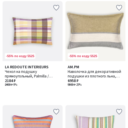
-55% по коду 5525
-55% по коду 5525
LA REDOUTE INTERIEURS
AM.PM
Чехол на подушку
Наволочка для декоративной
прямоугольный, Palmilla /
подушки из плотного льна,
Палмилла
2184 ₽
Cirrus / Сиррус
6958 ₽
2400 ₽
-9%
9800 ₽
-29%