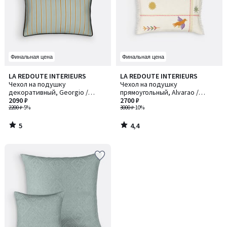
Финальная цена
Финальная цена
5
4,4
LA REDOUTE INTERIEURS
LA REDOUTE INTERIEURS
/
/ 5
Чехол на подушку
Чехол на подушку
5
декоративный, Georgio /
прямоугольный, Alvarao /
Джорджио
2090 ₽
Алварао
2700 ₽
2200 ₽
-5%
3000 ₽
-10%
5
4,4
/
/
5
5