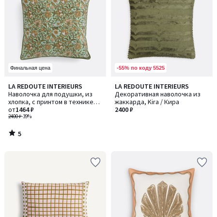
-55% по коду 5525
Финальная цена
5
LA REDOUTE INTERIEURS
LA REDOUTE INTERIEURS
/
Наволочка для подушки, из
Декоративная наволочка из
5
хлопка, с принтом в технике
жаккарда, Kira / Кира
блок-принт, SHANDIRA /
от
1464 ₽
2400 ₽
ШАНДИРА
2400 ₽
-39%
5
/
5