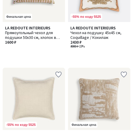
-55% по коду 5525
Финальная цена
LA REDOUTE INTERIEURS
LA REDOUTE INTERIEURS
Прямоугольный чехол для
Чехол на подушку 45x45 см,
подушки 50x30 см, хлопок в
Coquillage / Кокилаж
клетку, DELILA / ДЕЛИЛА
1600 ₽
2430 ₽
3000 ₽
-19%
-55% по коду 5525
Финальная цена