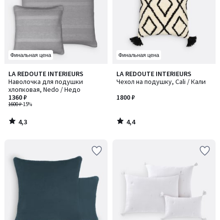
Финальная цена
Финальная цена
4,3
4,4
LA REDOUTE INTERIEURS
LA REDOUTE INTERIEURS
/ 5
/ 5
Наволочка для подушки
Чехол на подушку, Cali / Кали
хлопковая, Nedo / Недо
1360 ₽
1800 ₽
1600 ₽
-15%
4,3
4,4
/
/
5
5