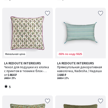
/
/
5
5
-55% по коду 5525
Финальная цена
5
LA REDOUTE INTERIEURS
LA REDOUTE INTERIEURS
/
Чехол для подушки из хлопка
Прямоугольная декоративная
5
с принтом в технике блок-
наволочка, Nadesha / Надеша
принт, SHANDIRA / ШАНДИРА
от
1464 ₽
1440 ₽
2400 ₽
-39%
1600 ₽
-10%
5
/
5