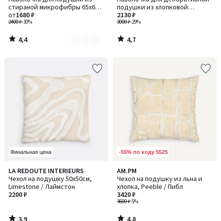
цветов:
стираной микрофибры 65x65
подушки из хлопковой
2
см, Loja / Лоджа
от
1680 ₽
перкали, Tropical / Тропикал
2130 ₽
2400 ₽
-30%
3000 ₽
-29%
4,4
4,7
/
/
5
5
-55% по коду 5525
Финальная цена
3,9
4,8
LA REDOUTE INTERIEURS
AM.PM
/ 5
/ 5
Чехол на подушку 50x50см,
Чехол на подушку из льна и
Limestone / Лаймстон
хлопка, Peeble / Пибл
2200 ₽
3420 ₽
3600 ₽
-5%
3,9
4,8