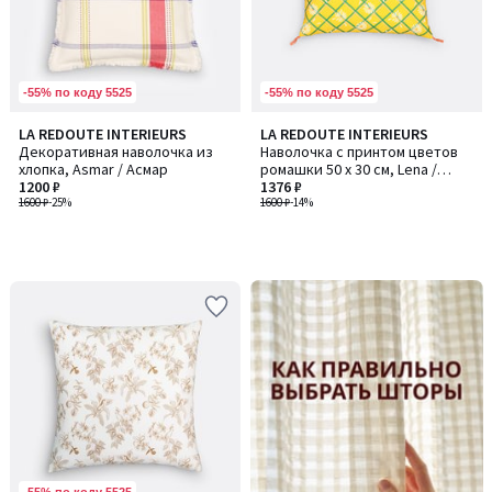
-55% по коду 5525
-55% по коду 5525
LA REDOUTE INTERIEURS
LA REDOUTE INTERIEURS
Декоративная наволочка из
Наволочка с принтом цветов
хлопка, Asmar / Асмар
ромашки 50 x 30 см, Lena /
1200 ₽
Лена
1376 ₽
1600 ₽
-25%
1600 ₽
-14%
-
-55% по коду 5525