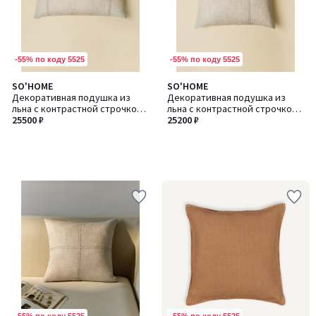
-55% по коду 5525
-55% по коду 5525
SO'HOME
SO'HOME
Декоративная подушка из
Декоративная подушка из
льна с контрастной строчкой,
льна с контрастной строчкой,
35х80 см
25500 ₽
45х60 см.
25200 ₽
-55% по коду 5525
-55% по коду 5525