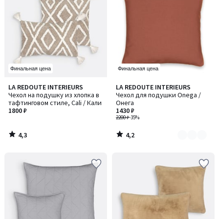
Финальная цена
Финальная цена
4,3
4,2
LA REDOUTE INTERIEURS
LA REDOUTE INTERIEURS
Количество
/ 5
/ 5
Чехол на подушку из хлопка в
Чехол для подушки Onega /
цветов:
тафтинговом стиле, Cali / Кали
Онега
2
1800 ₽
1430 ₽
2200 ₽
-35%
4,3
4,2
/
/
5
5