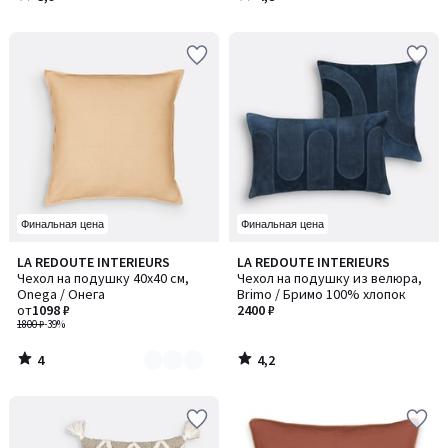
/
/
5
5
Финальная цена
Финальная цена
4
4,2
LA REDOUTE INTERIEURS
LA REDOUTE INTERIEURS
Количество
/
/ 5
Чехол на подушку 40x40 см,
Чехол на подушку из велюра,
цветов:
5
Onega / Онега
Brimo / Бримо 100% хлопок
2
от
1098 ₽
2400 ₽
1800 ₽
-39%
4
4,2
/
/
5
5