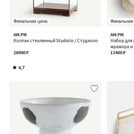
Финальная цена
Финальная
4,7
AM.PM
AM.PM
/ 5
Колпак стеклянный Studiolo / Студиоло
Набор для 
мрамора и 
26900 ₽
КАССИОПЕ
13400 ₽
4,7
/
5