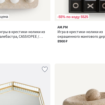
 цена
-55% по коду 5525
AM.PM
игры в крестики-нолики из
Игра в крестики-нолики из
алебастра, CASSIOPEE /
окрашенного мангового дер
Morpha / Морфа
8900 ₽