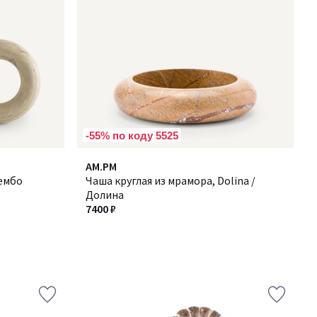
-55% по коду 5525
AM.PM
лембо
Чаша круглая из мрамора, Dolina /
Долина
7400 ₽