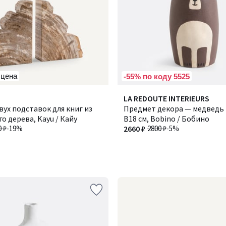
 цена
-55% по коду 5525
LA REDOUTE INTERIEURS
вух подставок для книг из
Предмет декора — медведь 
о дерева, Kayu / Кайу
В18 см, Bobino / Бобино
0 ₽
-19%
2660 ₽
2800 ₽
-5%