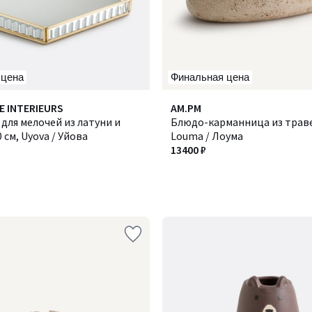
 цена
Финальная цена
E INTERIEURS
AM.PM
для мелочей из латуни и
Блюдо-карманница из трав
 см, Uyova / Уйова
Louma / Лоума
13400 ₽