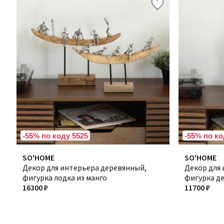
-55% по коду 5525
-55% по ко
SO'HOME
SO'HOME
Декор для интерьера деревянный,
Декор для
фигурка лодка из манго
фигурка де
16300 ₽
11700 ₽