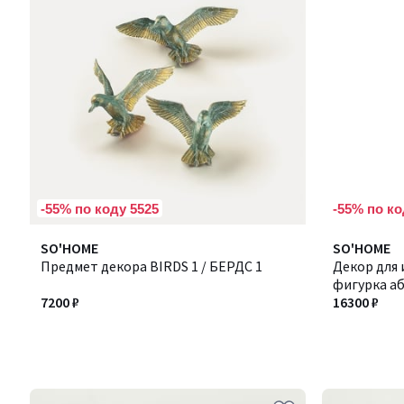
-55% по коду 5525
-55% по ко
SO'HOME
SO'HOME
Предмет декора BIRDS 1 / БЕРДС 1
Декор для
фигурка аб
7200 ₽
16300 ₽