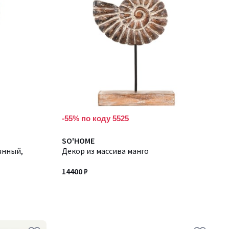
-55% по коду 5525
SO'HOME
янный,
Декор из массива манго
14400 ₽