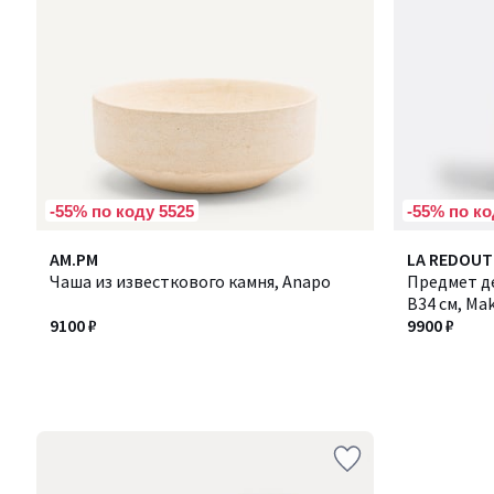
-55% по коду 5525
-55% по ко
AM.PM
LA REDOUT
Чаша из известкового камня, Anapo
Предмет д
В34 см, Ma
9100 ₽
9900 ₽