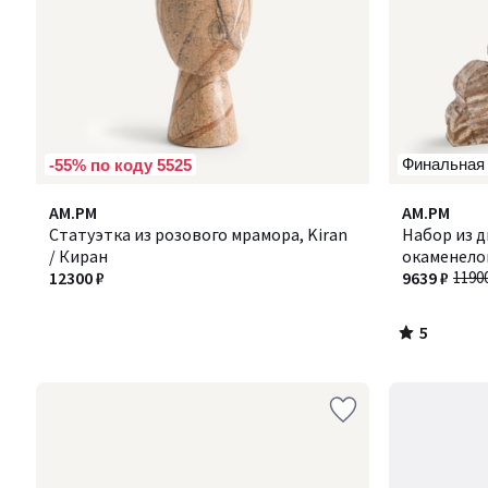
Финальная
-55% по коду 5525
5
AM.PM
AM.PM
/
Статуэтка из розового мрамора, Kiran
Набор из д
5
/ Киран
окаменелог
12300 ₽
9639 ₽
1190
5
/
5