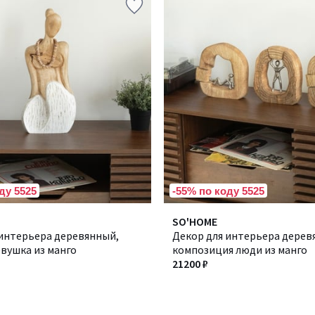
ду 5525
-55% по коду 5525
SO'HOME
 интерьера деревянный,
Декор для интерьера дерев
вушка из манго
композиция люди из манго
21200 ₽