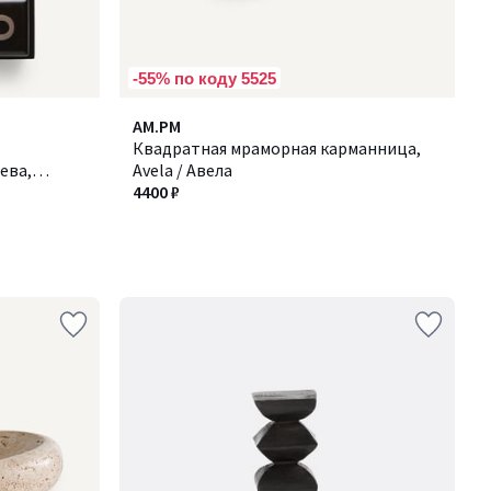
-55% по коду 5525
AM.PM
Квадратная мраморная карманница,
ева,
Avela / Авела
4400 ₽