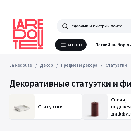
Поиск
Летний выбор д
МЕНЮ
Меню
La
Redoute
La Redoute
Декор
Предметы декора
Статуэтки
Декоративные статуэтки и ф
Свечи,
Статуэтки
подсвеч
диффуз