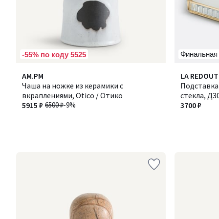
Финальная
-55% по коду 5525
AM.PM
LA REDOUT
Чаша на ножке из керамики с
Подставка 
вкраплениями, Otico / Отико
стекла, Д30
5915 ₽
6500 ₽
-9%
3700 ₽