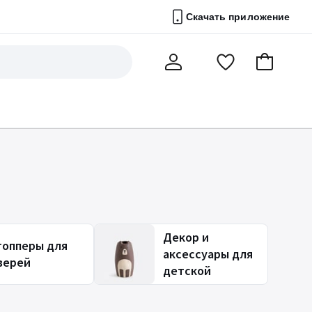
Скачать приложение
Перейти
В
Мой
в
корзину
счет
список
избранного
Декор и
топперы для
аксессуары для
верей
детской