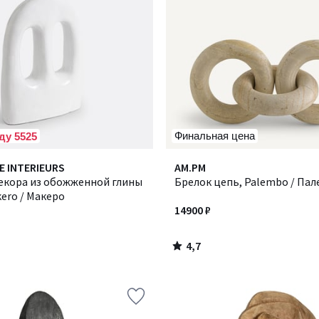
Финальная цена
ду 5525
4,7
E INTERIEURS
AM.PM
/ 5
екора из обожженной глины
Брелок цепь, Palembo / Па
kero / Макеро
14900 ₽
4,7
/
5