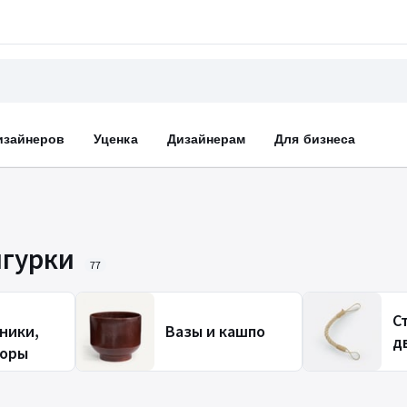
изайнеров
Уценка
Дизайнерам
Для бизнеса
игурки
77
С
ники,
Вазы и кашпо
д
оры