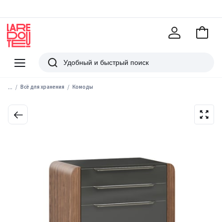
В
корзи
La
Redoute
Меню
Поиск
...
Всё для хранения
Комоды