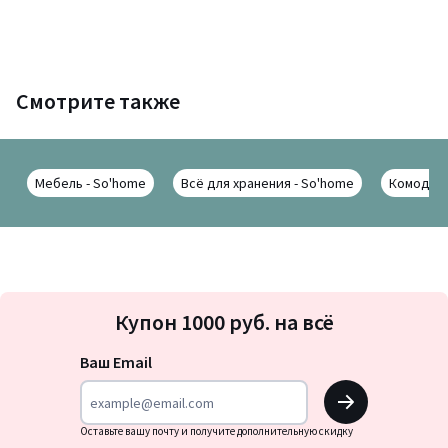
Смотрите также
Мебель - So'home
Всё для хранения - So'home
Комоды -
Подписка
Купон 1000 руб. на всё
на
новости
Ваш Email
OK
Оставьте вашу почту и получите дополнительную скидку