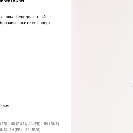
NNE WEYBURN
жсезонье. Неподвластный
бразами: носите ее поверх
делия
 (FR) - 48 (RUS), 44 (FR) - 50 (RUS),
(RUS), 54 (FR) - 60 (RUS)