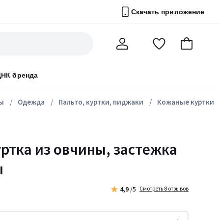
Скачать приложение
Перейти
В
Мой
в
корзину
счет
список
ДНК бренда
избранного
ы
Одежда
Пальто, куртки, пиджаки
Кожаные куртки
ртка из овчины, застежка
ы
4,9
/5
Смотреть 8 отзывов