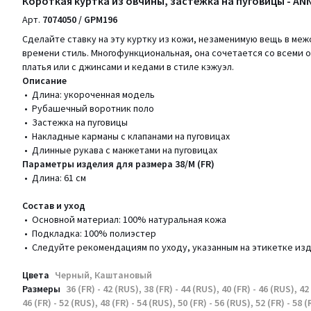
Короткая куртка из овчины, застежка на пуговицы - A
Арт.
7074050 / GPM196
Сделайте ставку на эту куртку из кожи, незаменимую вещь в ме
времени стиль. Многофункциональная, она сочетается со всеми о
платья или с джинсами и кедами в стиле кэжуэл.
Описание
• Длина: укороченная модель
• Рубашечный воротник поло
• Застежка на пуговицы
• Накладные карманы с клапанами на пуговицах
• Длинные рукава с манжетами на пуговицах
Параметры изделия для размера 38/M (FR)
• Длина: 61 см
Состав и уход
• Основной материал: 100% натуральная кожа
• Подкладка: 100% полиэстер
• Следуйте рекомендациям по уходу, указанным на этикетке из
Цвета
Черный, Каштановый
Размеры
36 (FR) - 42 (RUS), 38 (FR) - 44 (RUS), 40 (FR) - 46 (RUS), 42
46 (FR) - 52 (RUS), 48 (FR) - 54 (RUS), 50 (FR) - 56 (RUS), 52 (FR) - 58 