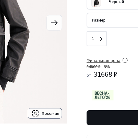
Черный
Размер
Количество
1
Финальная цена
34800 ₽
-9%
31668 ₽
от
Похожие