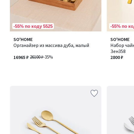
-55% по коду 5525
-55% по ко
SO'HOME
SO'HOME
Органайзер из массива дуба, малый
Набор чайн
Зен358
16965 ₽
26100 ₽
-35%
2800 ₽