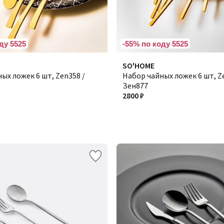
ду 5525
-55% по коду 5525
SO'HOME
ых ложек 6 шт, Zen358 /
Набор чайных ложек 6 шт, Z
Зен877
2800 ₽