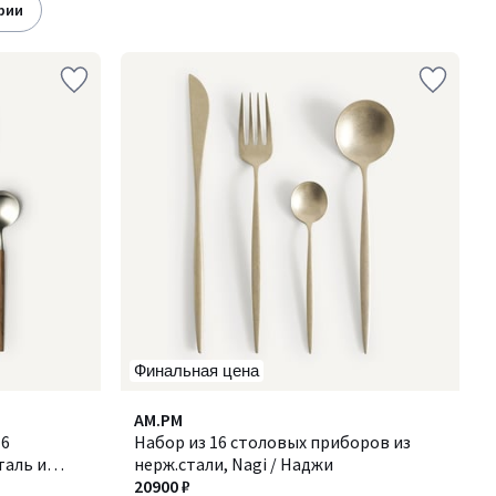
ории
Финальная цена
4,7
AM.PM
/ 5
16
Набор из 16 столовых приборов из
таль и
нерж.стали, Nagi / Наджи
20900 ₽