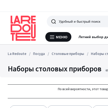
Поиск
Летний выбор д
МЕНЮ
Меню
La
Redoute
La Redoute
Посуда
Столовые приборы
Наборы с
Наборы столовых приборов
6
По всей вероятности, этот товар