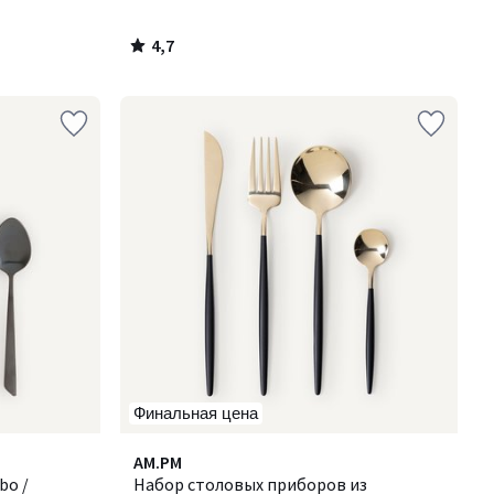
4,7
/
5
Финальная цена
4
AM.PM
/
bo /
Набор столовых приборов из