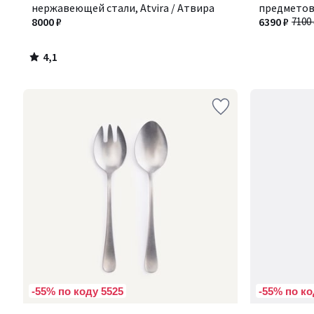
нержавеющей стали, Atvira / Атвира
предметов,
8000 ₽
6390 ₽
7100 
4,1
/
5
-55% по коду 5525
-55% по ко