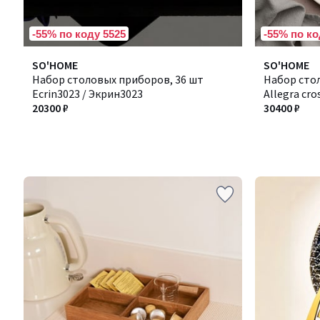
-55% по коду 5525
-55% по ко
SO'HOME
SO'HOME
Набор столовых приборов, 36 шт
Набор сто
Ecrin3023 / Экрин3023
Allegra cro
20300 ₽
30400 ₽