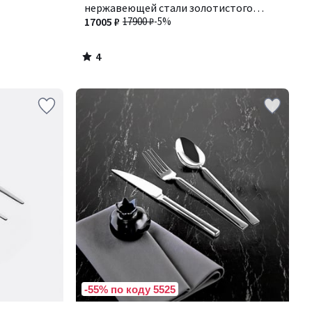
5
нержавеющей стали золотистого
цвета, 16 предметов, Barbule /
17005 ₽
17900 ₽
-5%
Барбюль
4
/
5
-55% по коду 5525