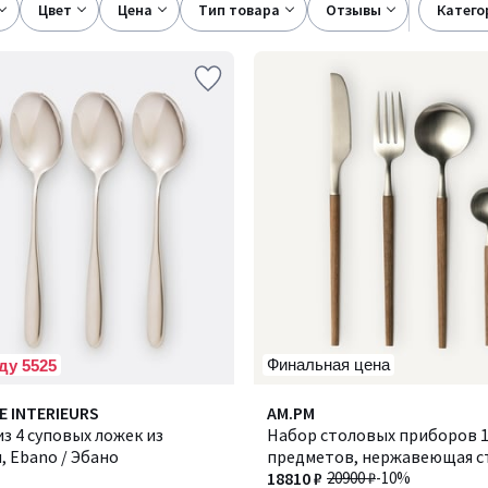
цвет
цена
тип товара
отзывы
катег
Финальная цена
ду 5525
3,8
E INTERIEURS
AM.PM
/ 5
з 4 суповых ложек из
Набор столовых приборов 
, Ebano / Эбано
предметов, нержавеющая с
ясень, EMAKO / ЭМАКО
18810 ₽
20900 ₽
-10%