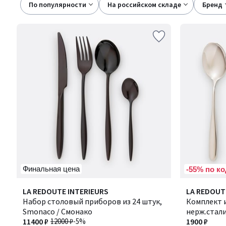
По популярности
на российском складе
бренд
Финальная цена
-55% по ко
4,5
4,8
LA REDOUTE INTERIEURS
LA REDOUT
/ 5
/ 5
Набор столовый приборов из 24 штук,
Комплект и
Smonaco / Смонако
нерж.стали
11400 ₽
12000 ₽
-5%
1900 ₽