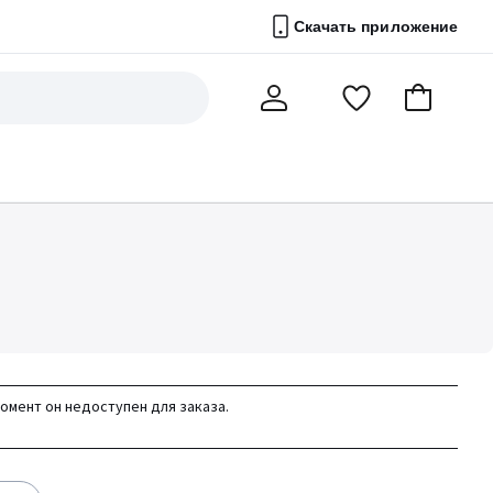
Скачать приложение
Перейти
В
Мой
в
корзину
счет
список
избранного
момент он недоступен для заказа.