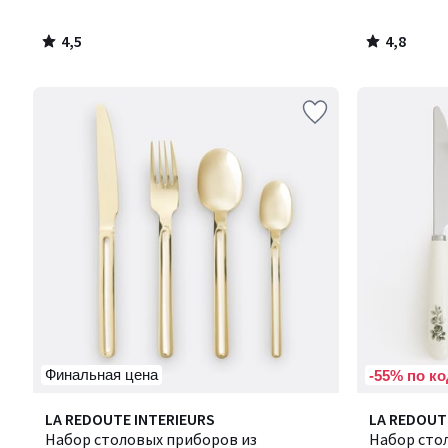
4,5
4,8
/
/
5
5
Финальная цена
-55% по ко
4,1
LA REDOUTE INTERIEURS
LA REDOUT
/ 5
Набор столовых приборов из
Набор сто