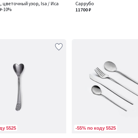
 цветочный узор, Isa / Иса
Саррубо
₽
-10%
11700 ₽
ду 5525
-55% по коду 5525