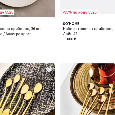
ду 5525
-55% по коду 5525
SO'HOME
ловых приборов, 36 шт
Набор столовых приборов, 4
ss / Аллегра кросс
Лайн 42
11800 ₽