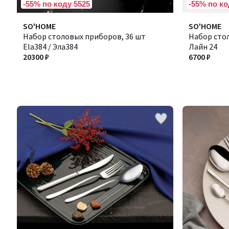
-55% по коду 5525
-55% по ко
SO'HOME
SO'HOME
Набор столовых приборов, 36 шт
Набор стол
Ela384 / Эла384
Лайн 24
20300 ₽
6700 ₽