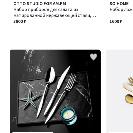
OTTO STUDIO FOR AM.PM
SO'HOME
Набор приборов для салата из
Набор лож
матированной нержавеющей стали,
Ritual
3800 ₽
1600 ₽