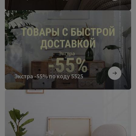
Экстра
-55%
по
коду
5525
Экстра -55% по коду 5525
Более
3000
новинок
мебели