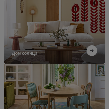
Дом
солнца
Дом солнца
Французский
коттедж