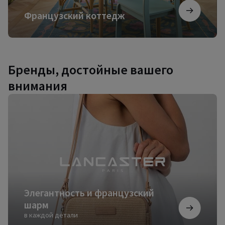
Французский коттедж
Бренды, достойные вашего
внимания
Элегантность
и
французский
шарм
Элегантность и французский
шарм
в каждой детали