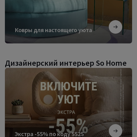
Ковры для настоящего уюта
Дизайнерский интерьер So Home
Экстра
-55%
по
коду
5525
Экстра -55% по коду 5525