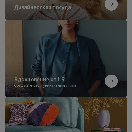
Дизайнерская посуда
Вдохновение
от
LR:
Вдохновение от LR:
Создайте свой уникальный стиль
Ковры
для
настоящего
уюта