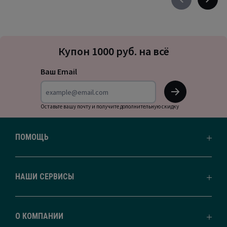
Précédent
Suivan
-
-
défiler
défile
à
à
Подписка
gauche
droite
Купон 1000 руб. на всё
на
новости
Ваш Email
OK
Оставьте вашу почту и получите дополнительную скидку
ПОМОЩЬ
НАШИ СЕРВИСЫ
О КОМПАНИИ