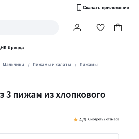
Скачать приложение
Перейти
В
Мой
в
корзину
счет
список
ДНК бренда
избранного
Мальчики
Пижамы и халаты
Пижамы
S
з 3 пижам из хлопкового
4
/5
Смотреть 2 отзывов