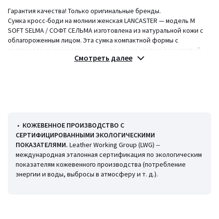
Гарантия качества! Только оригинальные бренды.
Сумка кросс-боди на молнии женская LANCASTER — модель M
SOFT SELMA / СОФТ СЕЛЬМА изготовлена из натуральной кожи с
облагороженным лицом. Эта сумка компактной формы с
многочисленными карманами — идеальная спутница на каждый
Смотреть далее
день, которую можно носить на плече или в руке.
Описание
• Форма: кросс-боди
• Для переноски на плече
• Для переноски в руке
• Количество отделений: одно
•
КОЖЕВЕННОЕ ПРОИЗВОДСТВО С
• Количество внешних карманов: один
СЕРТИФИЦИРОВАННЫМИ ЭКОЛОГИЧЕСКИМИ
• Количество внутренних карманов: два на молнии + один
ПОКАЗАТЕЛЯМИ
.
Leather Working Group (LWG) --
простой карман
международная эталонная сертификация по экологическим
• Тип застежки кармана № 1: молния
показателям кожевенного производства (потребление
• Один задний наружный карман на молнии
энергии и воды, выбросы в атмосферу и т. д.).
• Застежка на молнию
• Размеры: Д30 x В23 x Г10 см
• Размеры ремешка: 66-113 см
• Тип застежки кармана № 2: молния
• Тип застежки кармана № 3: без застежки