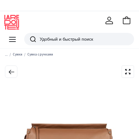
В
корзи
La
Redoute
Меню
Поиск
...
Сумки
Сумка с ручками