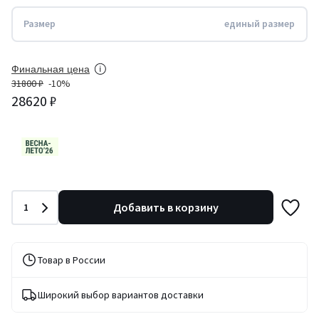
Размер
единый размер
Финальная цена
31800 ₽
-10%
28620 ₽
Количество
Добавить в корзину
1
Товар в России
Широкий выбор вариантов доставки