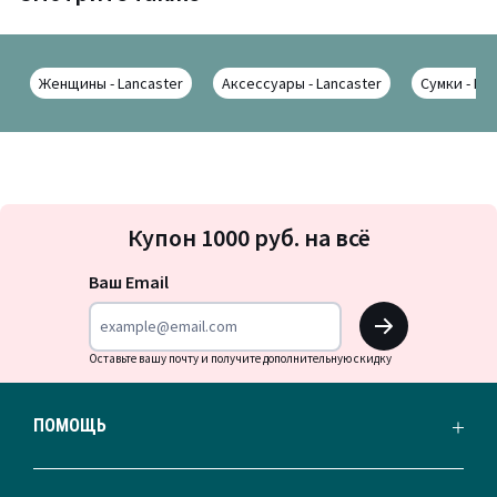
Женщины - Lancaster
Аксессуары - Lancaster
Сумки - La
Подписка
Купон 1000 руб. на всё
на
новости
Ваш Email
OK
Оставьте вашу почту и получите дополнительную скидку
ПОМОЩЬ