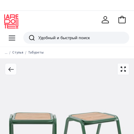
В
корзи
La
Redoute
Меню
Поиск
...
Стулья
Табуреты