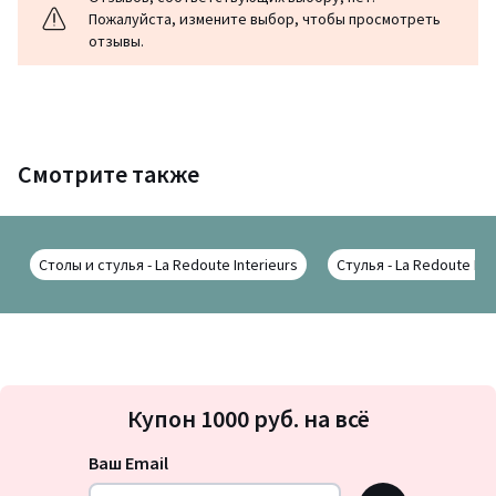
Пожалуйста, измените выбор, чтобы просмотреть
отзывы.
Смотрите также
Столы и стулья - La Redoute Interieurs
Стулья - La Redoute Int
Подписка
Купон 1000 руб. на всё
на
новости
Ваш Email
OK