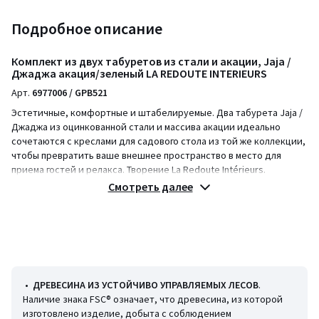
Подробное описание
Комплект из двух табуретов из стали и акации, Jaja /
Джаджа акация/зеленый LA REDOUTE INTERIEURS
Арт.
6977006 / GPB521
Эстетичные, комфортные и штабелируемые. Два табурета Jaja /
Джаджа из оцинкованной стали и массива акации идеально
сочетаются с креслами для садового стола из той же коллекции,
чтобы превратить ваше внешнее пространство в место для
приема гостей и релакса. Творение La Redoute Intérieurs.
Смотреть далее
Описание
• Каркас из оцинкованной стали с эпоксидным покрытием
• Сиденье из массива акации с покрытием олифой
• Древесина с сертификатом FSC®
• Штабелируемые
• Комплект из двух штук
•
ДРЕВЕСИНА ИЗ УСТОЙЧИВО УПРАВЛЯЕМЫХ ЛЕСОВ
.
Качество
Наличие знака FSC® означает, что древесина, из которой
• Акация — древесина с отличными механическими свойствами,
изготовлено изделие, добыта с соблюдением