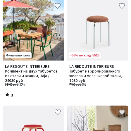
-55% по коду 5525
Финальная цена
3
LA REDOUTE INTERIEURS
LA REDOUTE INTERIEURS
/
Комплект из двух табуретов
Табурет из хромированного
5
из стали и акации, Jaja /
железа и меланжевой ткани,
Джаджа
24080 руб
AVINO / АВИНО
7030 руб
34400 руб
-30%
7400 руб
-5%
3
/
5