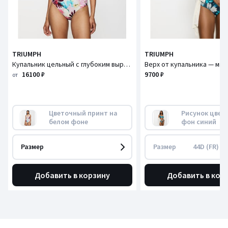
TRIUMPH
TRIUMPH
Купальник цельный с глубоким вырезом Summer Fleur / Саммер Флер
16100 ₽
9700 ₽
от
Цветочный принт на 
Рисунок цвет
белом фоне
фон синий
Размер
Размер
44D (FR) - 
Добавить в корзину
Добавить в кор