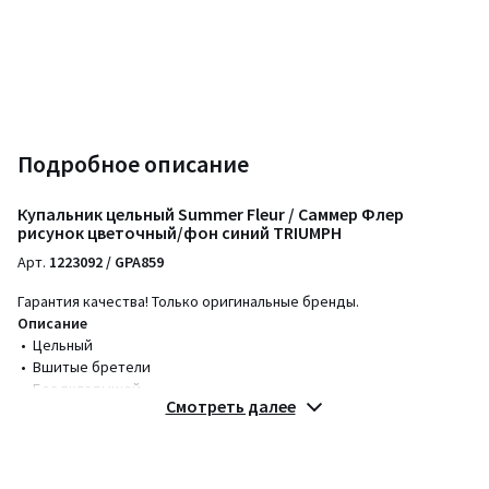
Подробное описание
Купальник цельный Summer Fleur / Саммер Флер
рисунок цветочный/фон синий TRIUMPH
Арт.
1223092 / GPA859
Гарантия качества! Только оригинальные бренды.
Описание
• Цельный
• Вшитые бретели
• Без вкладышей
Смотреть далее
• Без косточек
• С цветочным принтом
Состав и уход