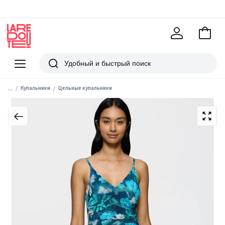
В
корзи
La
Redoute
Меню
Поиск
...
Купальники
Цельные купальники