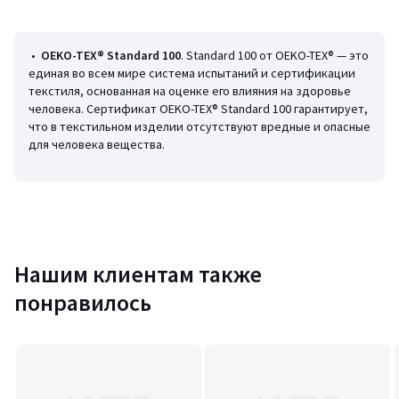
• 77% полиамида, 23% эластана
• Следуйте рекомендациям по уходу, указанным на этикетке
изделия
•
OEKO-TEX® Standard 100
. Standard 100 от OEKO-TEX® — это
единая во всем мире система испытаний и сертификации
текстиля, основанная на оценке его влияния на здоровье
человека. Сертификат OEKO-TEX® Standard 100 гарантирует,
что в текстильном изделии отсутствуют вредные и опасные
для человека вещества.
Цвета
Рисунок цветочный/фон синий
Размеры
40D (FR) - 46D (RUS), 42D (FR) - 48D (RUS)
Нашим клиентам также
понравилось