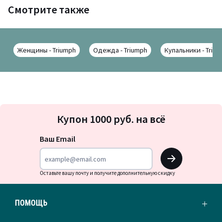
Смотрите также
Женщины - Triumph
Одежда - Triumph
Купальники - Triu
Подписка
Купон 1000 руб. на всё
на
новости
Ваш Email
OK
Оставьте вашу почту и получите дополнительную скидку
ПОМОЩЬ