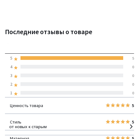
Последние отзывы о товаре
5
5
5
(5 отзывов)
средняя оценка
4
0
покупателей по всем
3
0
странам
2
0
1
0
100% проверенные отзывы,
Инициативы LaRedoute
Ценность товара
5
детализация
Стиль
5
от новых к старым
Материал
5