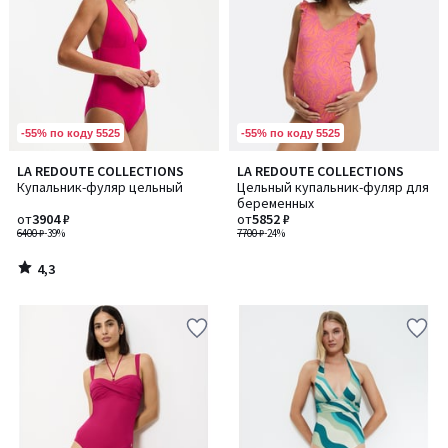
-55% по коду 5525
-55% по коду 5525
4,3
LA REDOUTE COLLECTIONS
LA REDOUTE COLLECTIONS
/ 5
Купальник-фуляр цельный
Цельный купальник-фуляр для
беременных
от
3904 ₽
от
5852 ₽
6400 ₽
-39%
7700 ₽
-24%
4,3
/
5