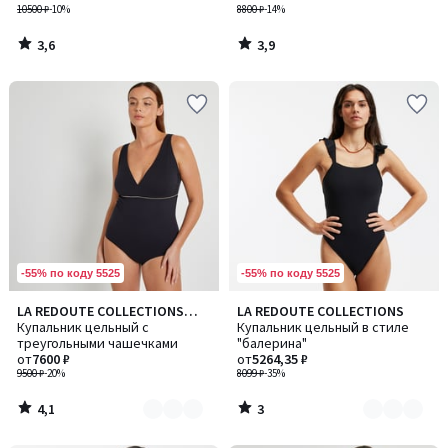
10500 ₽
-10%
8800 ₽
-14%
3,6
3,9
/
/
5
5
-55% по коду 5525
-55% по коду 5525
4,1
3
LA REDOUTE COLLECTIONS
LA REDOUTE COLLECTIONS
Количество
Количество
/ 5
/
PLUS
Купальник цельный с
Купальник цельный в стиле
цветов:
цветов:
5
треугольными чашечками
"балерина"
2
2
от
7600 ₽
от
5264,35 ₽
9500 ₽
-20%
8099 ₽
-35%
4,1
3
/
/
5
5