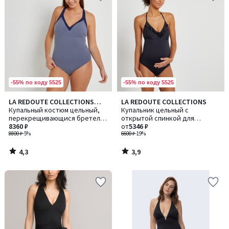
-55% по коду 5525
-55% по коду 5525
4,3
3,9
LA REDOUTE COLLECTIONS
LA REDOUTE COLLECTIONS
/ 5
/ 5
PLUS
Купальный костюм цельный,
Купальник цельный с
перекрещивающися бретели
открытой спинкой для
на спинке
8360 ₽
периода беременности
от
5346 ₽
8800 ₽
-5%
6600 ₽
-19%
4,3
3,9
/
/
5
5