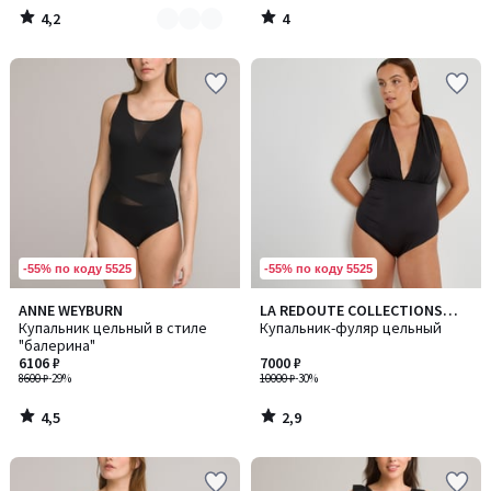
4,2
4
/
/
5
5
-55% по коду 5525
-55% по коду 5525
4,5
2,9
ANNE WEYBURN
LA REDOUTE COLLECTIONS
/ 5
/ 5
Купальник цельный в стиле
PLUS
Купальник-фуляр цельный
"балерина"
6106 ₽
7000 ₽
8600 ₽
-29%
10000 ₽
-30%
4,5
2,9
/
/
5
5