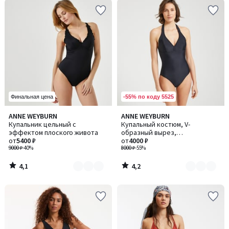
-55% по коду 5525
Финальная цена
4,1
4,2
ANNE WEYBURN
ANNE WEYBURN
Количество
Количество
/ 5
/ 5
Купальник цельный с
Купальный костюм, V-
цветов:
цветов:
эффектом плоского живота
образный вырез,
3
3
от
5400 ₽
завязывающийся на шее
от
4000 ₽
9000 ₽
-40%
8000 ₽
-55%
4,1
4,2
/
/
5
5