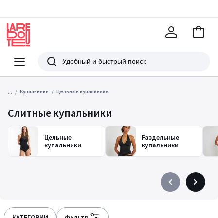
В
корзи
La
Redoute
Меню
Поиск
...
Купальники
Цельные купальники
Слитные купальники
Цельные
Раздельные
купальники
купальники
Précédent
Suivant
-
-
défiler
défiler
à
à
КАТЕГОРИИ
Фильтр