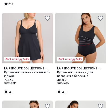
2,3
/
5
-55% по коду 5525
-55% по коду 5525
4,3
4,3
LA REDOUTE COLLECTIONS
LA REDOUTE COLLECTIONS
/ 5
/ 5
PLUS
Купальник цельный со вшитой
PLUS
Купальник цельный для
юбкой
плавания в бассейне
7752 ₽
4080 ₽
10200 ₽
-24%
8000 ₽
-49%
4,3
4,3
/
/
5
5