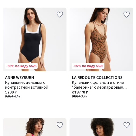
5
5
-55% по коду 5525
-55% по коду 5525
ANNE WEYBURN
LA REDOUTE COLLECTIONS
Купальник цельный с
Купальник цельный в стиле
контрастной вставкой
"балерина" с леопардовым
5700 ₽
принтом
от
3770 ₽
9500 ₽
-40%
5800 ₽
-35%