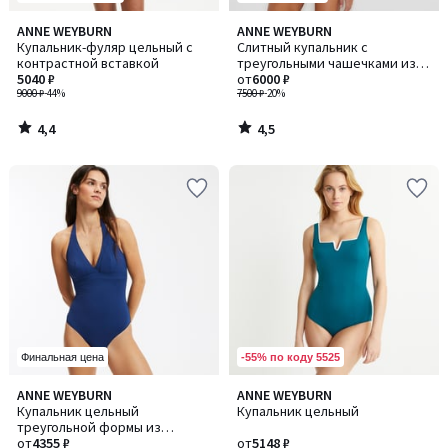
4,4
4,5
ANNE WEYBURN
ANNE WEYBURN
/ 5
/ 5
Купальник-фуляр цельный с
Слитный купальник с
контрастной вставкой
треугольными чашечками из
5040 ₽
трикотажа пике
от
6000 ₽
9000 ₽
-44%
7500 ₽
-20%
4,4
4,5
/
/
5
5
-55% по коду 5525
Финальная цена
4,5
4,5
ANNE WEYBURN
ANNE WEYBURN
/ 5
/ 5
Купальник цельный
Купальник цельный
треугольной формы из
трикотажа пике
от
4355 ₽
от
5148 ₽