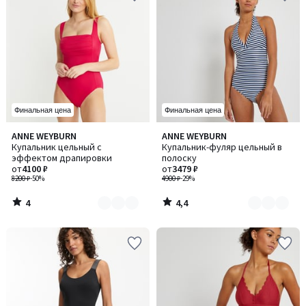
Финальная цена
Финальная цена
4
4,4
ANNE WEYBURN
ANNE WEYBURN
Количество
Количество
/
/ 5
Купальник цельный с
Купальник-фуляр цельный в
цветов:
цветов:
5
эффектом драпировки
полоску
2
2
от
4100 ₽
от
3479 ₽
8200 ₽
-50%
4900 ₽
-29%
4
4,4
/
/
5
5