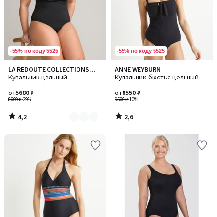
-55% по коду 5525
-55% по коду 5525
4,2
2,6
LA REDOUTE COLLECTIONS
ANNE WEYBURN
Количество
/ 5
/ 5
PLUS
Купальник цельный
Купальник-бюстье цельный
цветов:
2
от
5680 ₽
от
8550 ₽
8000 ₽
-29%
9500 ₽
-10%
4,2
2,6
/
/
5
5