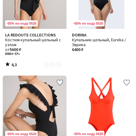
-55% по коду 5525
-55% по коду 5525
4,3
LA REDOUTE COLLECTIONS
DORINA
Количество
/ 5
Костюм купальный цельный с
Купальник цельный, Eureka /
цветов:
узлом
Эврика
2
от
5600 ₽
6400 ₽
8000 ₽
-30%
4,3
/
5
-55% по коду 5525
-55% по коду 5525