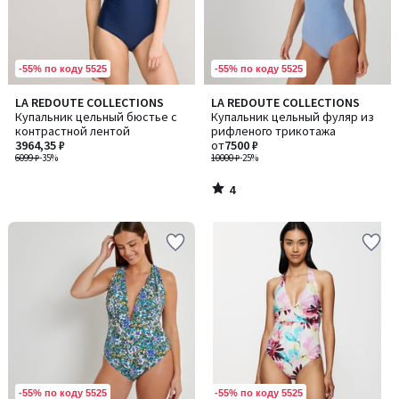
-55% по коду 5525
-55% по коду 5525
4
LA REDOUTE COLLECTIONS
LA REDOUTE COLLECTIONS
/
Купальник цельный бюстье с
Купальник цельный фуляр из
5
контрастной лентой
рифленого трикотажа
3964,35 ₽
от
7500 ₽
6099 ₽
-35%
10000 ₽
-25%
4
/
5
-55% по коду 5525
-55% по коду 5525