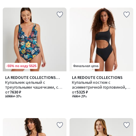
5
5
-55% по коду 5525
Финальная цена
LA REDOUTE COLLECTIONS
LA REDOUTE COLLECTIONS
PLUS
Купальник цельный с
Купальный костюм с
треугольными чашечками, с
асимметричной горловиной,
цветочным принтом
от
7630 ₽
цельный
от
5325 ₽
10900 ₽
-30%
7500 ₽
-29%