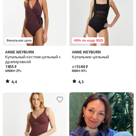
-55% по коду 5525
Финальная цена
4,4
4,3
ANNE WEYBURN
ANNE WEYBURN
/ 5
/ 5
Купальный костюм цельный с
Купальник цельный
драпировкой
7455 ₽
от
5160 ₽
10500 ₽
-29%
8600 ₽
-40%
4,4
4,3
/
/
5
5
-