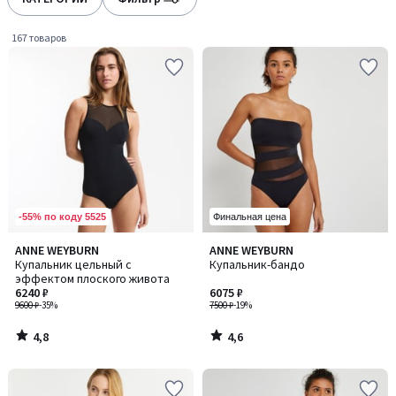
gauche
droite
167 товаров
-55% по коду 5525
Финальная цена
4,8
4,6
ANNE WEYBURN
ANNE WEYBURN
/ 5
/ 5
Купальник цельный с
Купальник-бандо
эффектом плоского живота
6240 ₽
6075 ₽
9600 ₽
-35%
7500 ₽
-19%
4,8
4,6
/
/
5
5