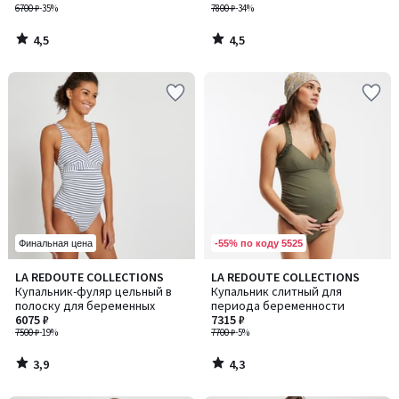
6700 ₽
-35%
7800 ₽
-34%
4,5
4,5
/
/
5
5
-55% по коду 5525
Финальная цена
3,9
4,3
LA REDOUTE COLLECTIONS
LA REDOUTE COLLECTIONS
/ 5
/ 5
Купальник-фуляр цельный в
Купальник слитный для
полоску для беременных
периода беременности
6075 ₽
7315 ₽
7500 ₽
-19%
7700 ₽
-5%
3,9
4,3
/
/
5
5