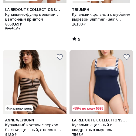
5
LA REDOUTE COLLECTIONS
TRIUMPH
/
PLUS
Купальник-фуляр цельный с
Купальник цельный с глубоким
5
цветочным принтом
вырезом Summer Fleur /
8058,69 ₽
Саммер Флер
16100 ₽
9949 ₽
-19%
5
/
5
-55% по коду 5525
Финальная цена
3,6
3,9
ANNE WEYBURN
LA REDOUTE COLLECTIONS
/ 5
/ 5
Купальный костюм с верхом
PLUS
Купальник цельный с
бюстье, цельный, с полосками
квадратным вырезом
из металлизированной нити
9450 ₽
7568 ₽