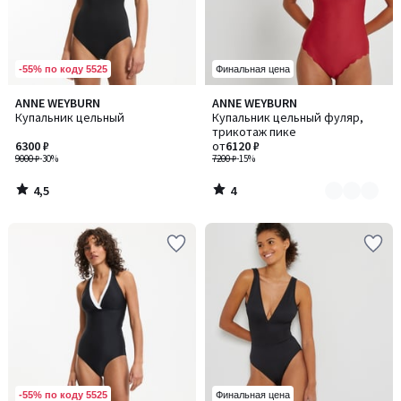
-55% по коду 5525
Финальная цена
4,5
4
ANNE WEYBURN
ANNE WEYBURN
Количество
/ 5
/
Купальник цельный
Купальник цельный фуляр,
цветов:
5
трикотаж пике
2
6300 ₽
от
6120 ₽
9000 ₽
-30%
7200 ₽
-15%
4,5
4
/
/
5
5
-55% по коду 5525
Финальная цена