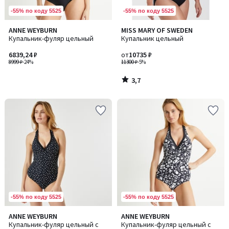
-55% по коду 5525
-55% по коду 5525
3,7
ANNE WEYBURN
MISS MARY OF SWEDEN
/ 5
Купальник-фуляр цельный
Купальник цельный
6839,24 ₽
от
10735 ₽
8999 ₽
-24%
11300 ₽
-5%
3,7
/
5
-55% по коду 5525
-55% по коду 5525
ANNE WEYBURN
ANNE WEYBURN
Купальник-фуляр цельный с
Купальник-фуляр цельный с