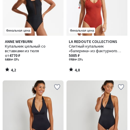
Финальная цена
Финальная цена
4,2
4,8
ANNE WEYBURN
LA REDOUTE COLLECTIONS
/ 5
/ 5
Купальник цельный со
Слитный купальник
вставками из тюля
«балерина» из фактурного
от
4770 ₽
трикотажа пике с люрексом
5005 ₽
5300 ₽
-30%
7700 ₽
-35%
4,2
4,8
/
/
5
5