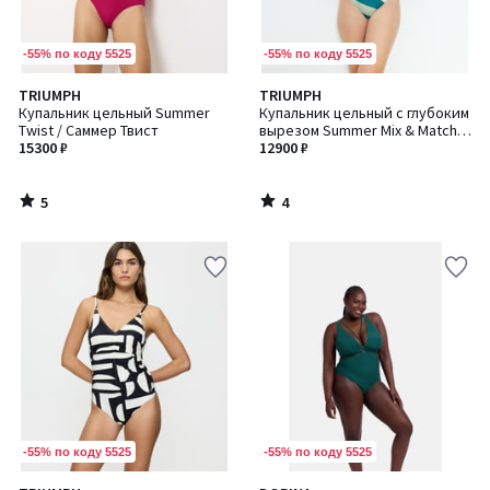
-55% по коду 5525
-55% по коду 5525
5
4
TRIUMPH
TRIUMPH
/
/
Купальник цельный Summer
Купальник цельный с глубоким
5
5
Twist / Саммер Твист
вырезом Summer Mix & Match /
15300 ₽
Саммер Микс & Мэтч
12900 ₽
5
4
/
/
5
5
-55% по коду 5525
-55% по коду 5525