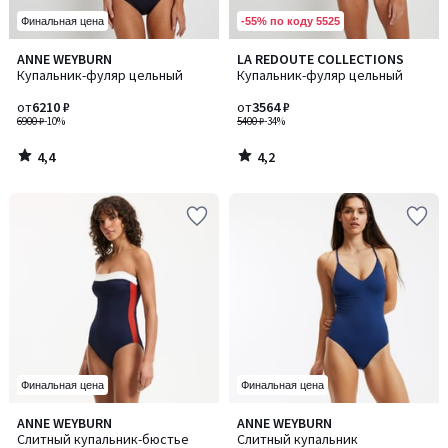
-55% по коду 5525
Финальная цена
4,4
4,2
ANNE WEYBURN
LA REDOUTE COLLECTIONS
/ 5
/ 5
Купальник-фуляр цельный
Купальник-фуляр цельный
от
6210 ₽
от
3564 ₽
6900 ₽
-10%
5400 ₽
-34%
4,4
4,2
/
/
5
5
Финальная цена
Финальная цена
4,2
4,6
ANNE WEYBURN
ANNE WEYBURN
Количество
Количество
/ 5
/ 5
Слитный купальник-бюстье
Слитный купальник
цветов:
цветов: