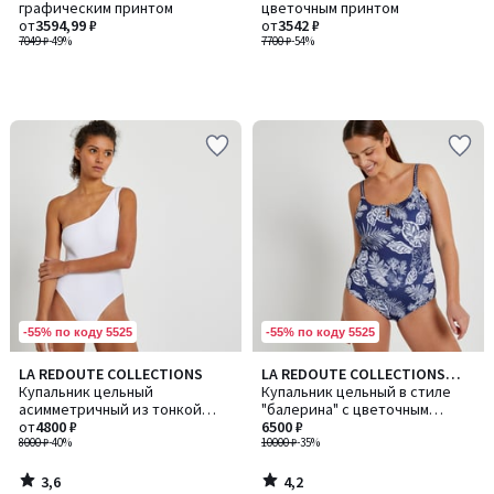
графическим принтом
цветочным принтом
от
3594,99 ₽
от
3542 ₽
7049 ₽
-49%
7700 ₽
-54%
-55% по коду 5525
-55% по коду 5525
3,6
4,2
LA REDOUTE COLLECTIONS
LA REDOUTE COLLECTIONS
/ 5
/ 5
Купальник цельный
PLUS
Купальник цельный в стиле
асимметричный из тонкой
"балерина" с цветочным
полосатой ткани
от
4800 ₽
принтом
6500 ₽
8000 ₽
-40%
10000 ₽
-35%
3,6
4,2
/
/