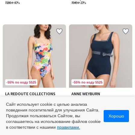
7200 ₽
-40%
7049 ₽
-20%
-55% по коду 5525
-55% по коду 5525
4,4
LA REDOUTE COLLECTIONS
ANNE WEYBURN
/ 5
Купальник цельный бюстье с
Купальник цельный с
цветочным принтом
квадратным вырезом
Сайт использует cookie с целью анализа
7289,10 ₽
7280 ₽
поведения посетителей для улучшения Сайта.
8099 ₽
-10%
9100 ₽
-20%
Продолжая пользоваться Сайтом, вы
Хорошо
соглашаетесь на использование файлов cookie
4,4
/
в соответствии с нашими
правилами.
5