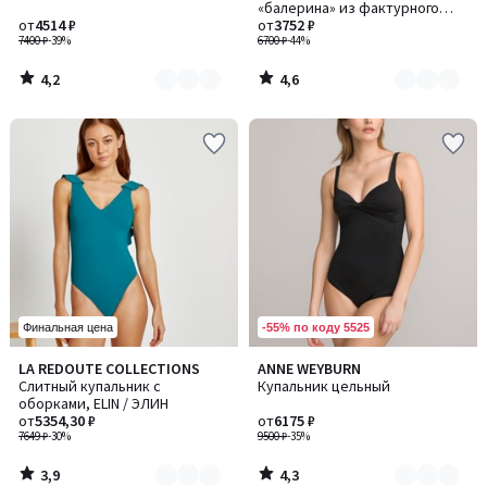
«балерина» из фактурного
2
2
от
4514 ₽
трикотажа пике
от
3752 ₽
7400 ₽
-39%
6700 ₽
-44%
4,2
4,6
/
/
5
5
-55% по коду 5525
Финальная цена
3,9
4,3
LA REDOUTE COLLECTIONS
ANNE WEYBURN
Количество
Количество
/ 5
/ 5
Слитный купальник с
Купальник цельный
цветов:
цветов:
оборками, ELIN / ЭЛИН
2
2
от
5354,30 ₽
от
6175 ₽
7649 ₽
-30%
9500 ₽
-35%
3,9
4,3
/
/