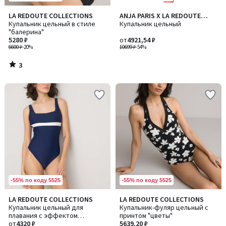
3
LA REDOUTE COLLECTIONS
ANJA PARIS X LA REDOUTE
/
Купальник цельный в стиле
COLLECTIONS
Купальник цельный
5
"балерина"
5280 ₽
от
4921,54 ₽
6600 ₽
-20%
10699 ₽
-54%
3
/
5
-55% по коду 5525
-55% по коду 5525
LA REDOUTE COLLECTIONS
LA REDOUTE COLLECTIONS
Купальник цельный для
Купальник-фуляр цельный с
плавания с эффектом
принтом "цветы"
плоского живота
от
4320 ₽
5639,20 ₽