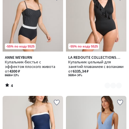
-55% по коду 5525
-55% по коду 5525
4
ANNE WEYBURN
LA REDOUTE COLLECTIONS
Количество
/
Купальник-бюстье с
PLUS
Купальник цельный для
цветов:
5
эффектом плоского живота
занятий плаванием с воланами
2
от
4300 ₽
от
6335,34 ₽
8600 ₽
-50%
9599 ₽
-34%
4
/
5