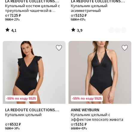
4,1
3,9
LA REDOUTE COLLECTIONS
LA REDOUTE COLLECTIONS
Количество
/ 5
/ 5
PLUS
Купальный костюм цельный с
PLUS
Купальник цельный
цветов:
треугольной чашечкой в
асимметричный
2
горошек
от
7125 ₽
от
5152 ₽
9500 ₽
-25%
9200 ₽
-45%
4,1
3,9
/
/
5
5
-55% по коду 5525
-55% по коду 5525
4,2
4
LA REDOUTE COLLECTIONS
ANNE WEYBURN
Количество
/ 5
/
PLUS
Купальник цельный
Купальник цельный с
цветов:
5
эффектом плоского живота
2
от
6532 ₽
от
5151 ₽
9200 ₽
-34%
10100 ₽
-49%