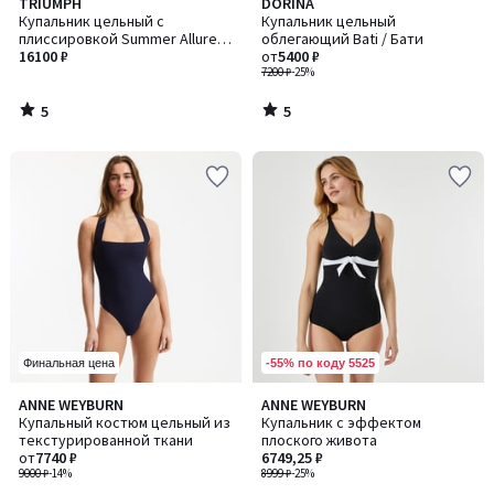
5
5
TRIUMPH
DORINA
/
/
Купальник цельный с
Купальник цельный
5
5
плиссировкой Summer Allure /
облегающий Bati / Бати
Саммер Аллюр
16100 ₽
от
5400 ₽
7200 ₽
-25%
5
5
/
/
5
5
-55% по коду 5525
Финальная цена
2,3
ANNE WEYBURN
ANNE WEYBURN
/ 5
Купальный костюм цельный из
Купальник с эффектом
текстурированной ткани
плоского живота
от
7740 ₽
6749,25 ₽
9000 ₽
-14%
8999 ₽
-25%