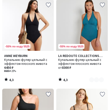
-55% по коду 5525
-55% по коду 5525
4,3
4,3
ANNE WEYBURN
LA REDOUTE COLLECTIONS
Количество
/ 5
/ 5
Купальник-фуляр цельный с
PLUS
Купальник-фуляр цельный с
цветов:
эффектом плоского живота
эффектом плоского живота
2
6450 ₽
от
8300 ₽
8600 ₽
-25%
4,3
4,3
/
/
5
5