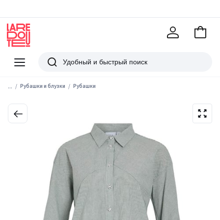
В
корзи
La
Redoute
Меню
Поиск
...
Рубашки и блузки
Рубашки