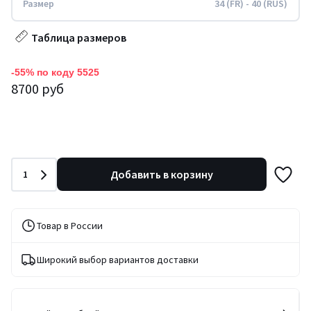
Размер
34 (FR) - 40 (RUS)
Таблица размеров
-55% по коду 5525
8700 руб
Количество
Добавить в корзину
1
Товар в России
Широкий выбор вариантов доставки