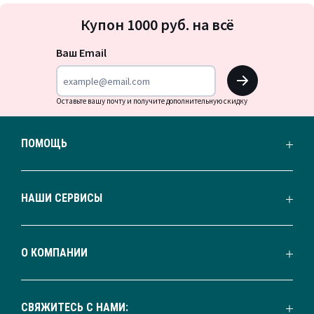
Подписка
Купон 1000 руб. на всё
на
новости
Ваш Email
OK
Оставьте вашу почту и получите дополнительную скидку
ПОМОЩЬ
НАШИ СЕРВИСЫ
О КОМПАНИИ
СВЯЖИТЕСЬ С НАМИ: