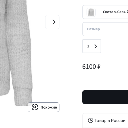
Светло-Серы
Размер
Количество
1
6100 ₽
Похожие
Товар в России