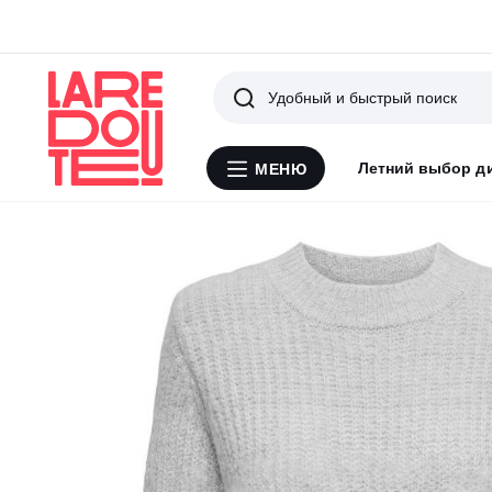
Поиск
Летний выбор д
МЕНЮ
Меню
La
Redoute