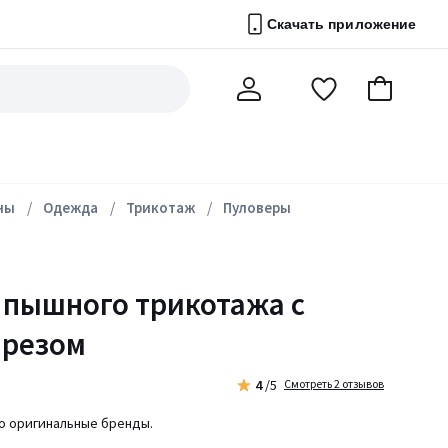
Скачать приложение
Перейти
В
Мой
в
корзину
счет
список
избранного
ны
Одежда
Трикотаж
Пуловеры
 пышного трикотажа с
ырезом
4
/5
Смотреть 2 отзывов
ко оригинальные бренды.