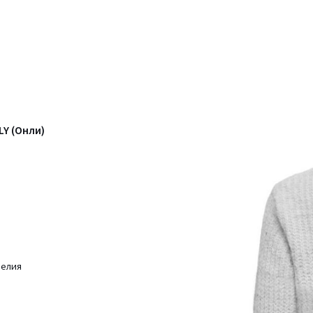
Y (Онли)
делия