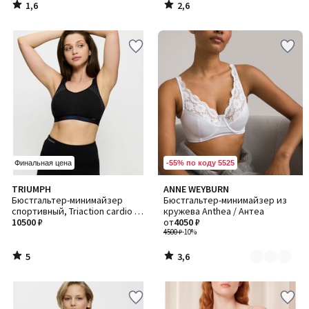
1,6
2,6
/
/
5
5
-55% по коду 5525
Финальная цена
5
3,6
TRIUMPH
ANNE WEYBURN
Количество
/
/ 5
Бюстгальтер-минимайзер
Бюстгальтер-минимайзер из
цветов:
5
спортивный, Triaction cardio /
кружева Anthea / Антеа
2
Триекшн Кардио
10500 ₽
от
4050 ₽
4500 ₽
-10%
5
3,6
/
/
5
5