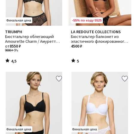
-55% по коду 5525
Финальная цена
4,5
5
TRIUMPH
LA REDOUTE COLLECTIONS
/ 5
/
Бюстгальтер облегающий
Бюстгальтер балконет из
5
Amourette Charm / Амуретт
эластичного флокированного
Шарм
от
8550 ₽
тюля, DAHLIA / ДАЛИЯ
4500 ₽
9000 ₽
-5%
4,5
5
/
/
5
5
Финальная цена
Финальная цена