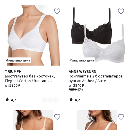
5
5
Финальная цена
Финальная цена
4,7
4,2
TRIUMPH
ANNE WEYBURN
Количество
/ 5
/ 5
Бюстгальтер без косточек,
Комплект из 2 бюстгальтеров
цветов:
Elegant Cotton / Элегант
пуш-ап Anthea / Анте
2
Коттон
от
5700 ₽
от
2940 ₽
4200 ₽
-30%
4,7
4,2
/
/
5
5