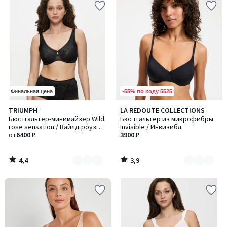
-55% по коду 5525
Финальная цена
4,4
3,9
TRIUMPH
LA REDOUTE COLLECTIONS
Количество
Количество
/ 5
/ 5
Бюстгальтер-минимайзер Wild
Бюстгальтер из микрофибры
цветов:
цветов:
rose sensation / Вайлд роуз
Invisible / Инвизибл
4
3
сенсейшн
от
6400 ₽
3900 ₽
4,4
3,9
/
/
5
5