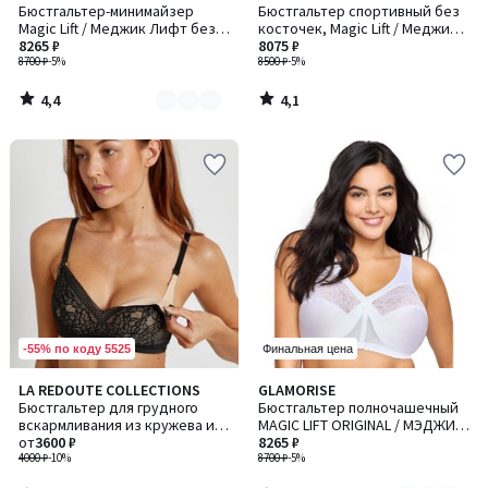
/ 5
/ 5
Бюстгальтер-минимайзер
Бюстгальтер спортивный без
цветов:
Magic Lift / Меджик Лифт без
косточек, Magic Lift / Меджик
2
косточек
8265 ₽
Лифт
8075 ₽
8700 ₽
-5%
8500 ₽
-5%
4,4
4,1
/
/
5
5
-55% по коду 5525
Финальная цена
4,5
4,2
LA REDOUTE COLLECTIONS
GLAMORISE
Количество
/ 5
/ 5
Бюстгальтер для грудного
Бюстгальтер полночашечный
цветов:
вскармливания из кружева и
MAGIC LIFT ORIGINAL / МЭДЖИК
3
микрофибры
от
3600 ₽
ЛИФТ ОРИДЖИНАЛ
8265 ₽
4000 ₽
-10%
8700 ₽
-5%