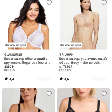
Финальная цена
Финальная цена
4,4
4,6
GLAMORISE
TRIUMPH
Количество
Количество
/ 5
/ 5
Бюстгальтер облегающий с
Бюстгальтер, увеличивающий
цветов:
цветов:
кружевом, Elegance / Элеганс
объем, Body make-up soft
2
2
8360 ₽
touch / Боди мейк-ап софт тач
от
7380 ₽
8800 ₽
-5%
8200 ₽
-10%
4,4
4,6
/
/
5
5