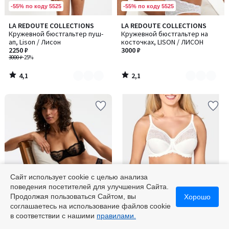
-55% по коду 5525
-55% по коду 5525
4,1
2,1
LA REDOUTE COLLECTIONS
LA REDOUTE COLLECTIONS
Количество
Количество
/ 5
/ 5
Кружевной бюстгальтер пуш-
Кружевной бюстгальтер на
цветов:
цветов:
ап, Lison / Лисон
косточках, LISON / ЛИСОН
3
3
2250 ₽
3000 ₽
3000 ₽
-25%
4,1
2,1
/
/
5
5
Сайт использует cookie с целью анализа
поведения посетителей для улучшения Сайта.
-55% по коду 5525
Финальная цена
Продолжая пользоваться Сайтом, вы
Хорошо
соглашаетесь на использование файлов cookie
2,8
4,6
LA REDOUTE COLLECTIONS
TRIUMPH
Количество
Количество
в соответствии с нашими
правилами.
/ 5
/ 5
Бюстгальтер-балконет
Бюстгальтер облегающий
цветов:
цветов:
YSANDRE / ИСАНДР
Romy / Роуми