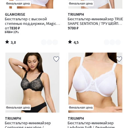
Финальная цена
Финальная цена
3,8
4,5
GLAMORISE
TRIUMPH
Количество
Количество
/ 5
/ 5
Бюстгальтер с высокой
Бюстгальтер-минимайзер TRUE
цветов:
цветов:
степенью поддержки, Magic
SHAPE SENTATION / ТРУ ШЕЙП
3
3
Lift / Меджик Лифт
от
7830 ₽
СЕНСЕЙШН
9700 ₽
8700 ₽
-10%
3,8
4,5
/
/
5
5
Финальная цена
Финальная цена
4,7
4,6
TRIUMPH
TRIUMPH
Количество
Количество
/ 5
/ 5
Бюстгальтер-минимайзер
Бюстгальтер-минимайзер
цветов:
цветов:
Contouring sensation /
Ladyform Soft / Ледиформ