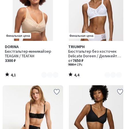
Финальная цена
Финальная цена
4,1
4,4
DORINA
TRIUMPH
Количество
Количество
/ 5
/ 5
Бюстгальтер-минимайзер
Бюстгальтер без косточек
цветов:
цветов:
TEAGAN / ТЕАГАН
Delicate Doreen / Деликейт
2
3
3300 ₽
Дорин
от
7650 ₽
9000 ₽
-15%
4,1
4,4
/
/
5
5