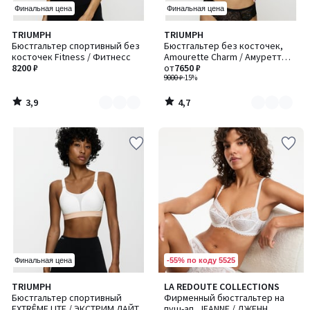
Финальная цена
Финальная цена
3,9
4,7
TRIUMPH
TRIUMPH
Количество
Количество
/ 5
/ 5
Бюстгальтер спортивный без
Бюстгальтер без косточек,
цветов:
цветов:
косточек Fitness / Фитнесс
Amourette Charm / Амуретт
2
2
8200 ₽
Шарм
от
7650 ₽
9000 ₽
-15%
3,9
4,7
/
/
5
5
-55% по коду 5525
Финальная цена
4,6
4,4
TRIUMPH
LA REDOUTE COLLECTIONS
Количество
Количество
/ 5
/ 5
Бюстгальтер спортивный
Фирменный бюстгальтер на
цветов:
цветов:
EXTRÊME LITE / ЭКСТРИМ ЛАЙТ
пуш-ап, JEANNE / ДЖЕНН