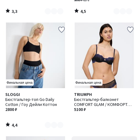
3800 ₽
-60%
3,3
4,5
/
/
5
5
Финальная цена
Финальная цена
4,4
SLOGGI
TRIUMPH
Количество
/ 5
Бюстгальтер-топ Go Daily
Бюстгальтер-балконет
цветов:
Cotton / Гоу Дейли Коттон
COMFORT GLAM / КОМФОРТ
3
2800 ₽
ГЛЭМ
5100 ₽
4,4
/
5