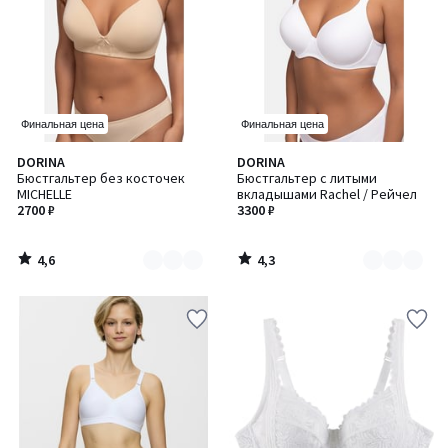
Финальная цена
Финальная цена
4,6
4,3
DORINA
DORINA
Количество
Количество
/ 5
/ 5
Бюстгальтер без косточек
Бюстгальтер с литыми
цветов:
цветов:
MICHELLE
вкладышами Rachel / Рейчел
2
2
2700 ₽
3300 ₽
4,6
4,3
/
/
5
5