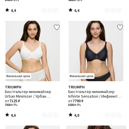
2700 ₽
-45%
3400 ₽
-50%
4,4
4,4
/
/
5
5
Финальная цена
Финальная цена
4,6
4,8
TRIUMPH
TRIUMPH
Количество
Количество
/ 5
/ 5
Бюстгальтер-минимайзер
Бюстгальтер-минимайзер
цветов:
цветов:
Urban Minimizer / Урбан
Infinite Sensation / Инфинит
2
2
Минимайзер
от
7125 ₽
Сенсейшн
от
7790 ₽
7500 ₽
-5%
8200 ₽
-5%
4,6
4,8
/
/
5
5