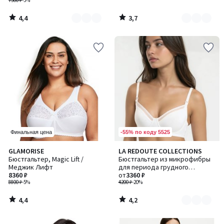
7500 ₽
-5%
4,4
3,7
/
/
5
5
-55% по коду 5525
Финальная цена
4,4
4,2
GLAMORISE
LA REDOUTE COLLECTIONS
Количество
/ 5
/ 5
Бюстгальтер, Magic Lift /
Бюстгальтер из микрофибры
цветов:
Меджик Лифт
для периода грудного
2
8360 ₽
вскармливания
от
3360 ₽
8800 ₽
-5%
4200 ₽
-20%
4,4
4,2
/
/
5
5