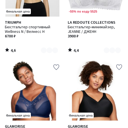
-55% по коду 5525
Финальная цена
4,6
4,4
TRIUMPH
LA REDOUTE COLLECTIONS
Количество
Количество
/ 5
/ 5
Бюстгальтер спортивный
Бюстгальтер-минимайзер,
цветов:
цветов:
Wellness N / Велнесс Н
JEANNE / ДЖЕНН
2
2
6700 ₽
3900 ₽
4,6
4,4
/
/
5
5
Финальная цена
Финальная цена
4,4
4,1
GLAMORISE
GLAMORISE
Количество