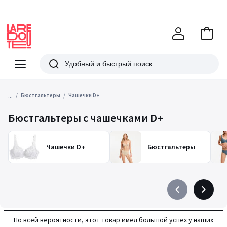
В
корзи
La
Redoute
Меню
Поиск
...
Бюстгальтеры
Чашечки D+
Бюстгальтеры с чашечками D+
Чашечки D+
Бюстгальтеры
Précédent
Suivant
-
-
défiler
défiler
По всей вероятности, этот товар имел большой успех у наших
à
à