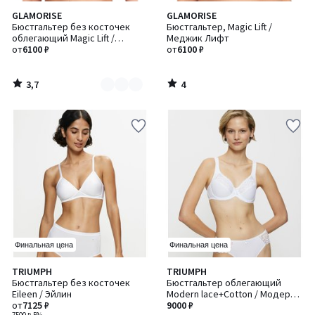
3,7
4
GLAMORISE
GLAMORISE
Количество
/ 5
/
Бюстгальтер без косточек
Бюстгальтер, Magic Lift /
цветов:
5
облегающий Magic Lift /
Меджик Лифт
2
Мэджик Лифт
от
6100 ₽
от
6100 ₽
3,7
4
/
/
5
5
Финальная цена
Финальная цена
4,4
3,7
TRIUMPH
TRIUMPH
Количество
Количество
/ 5
/ 5
Бюстгальтер без косточек
Бюстгальтер облегающий
цветов:
цветов:
Eileen / Эйлин
Modern lace+Cotton / Модерн
2
2
от
7125 ₽
лейс+Коттон
9000 ₽