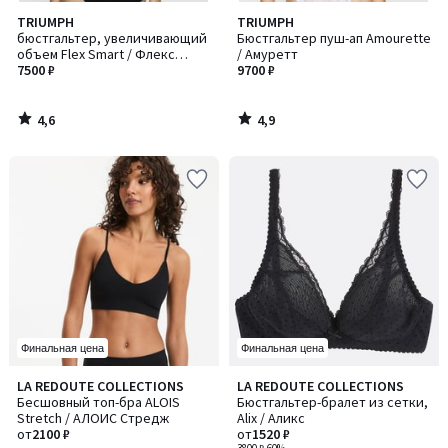
4,6
4,9
TRIUMPH
TRIUMPH
/ 5
/ 5
бюстгальтер, увеличивающий
Бюстгальтер пуш-ап Amourette
объем Flex Smart / Флекс
/ Амуретт
Смарт
7500 ₽
9700 ₽
4,6
4,9
/
/
5
5
Финальная цена
Финальная цена
3,3
4,5
LA REDOUTE COLLECTIONS
LA REDOUTE COLLECTIONS
Количество
Количество
/ 5
/ 5
Бесшовный топ-бра ALOIS
Бюстгальтер-бралет из сетки,
цветов:
цветов:
Stretch / АЛОИС Стредж
Alix / Аликс
2
4
от
2100 ₽
от
1520 ₽