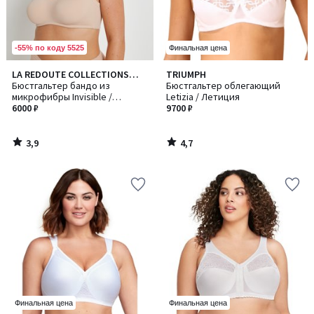
-55% по коду 5525
Финальная цена
3,9
4,7
LA REDOUTE COLLECTIONS
TRIUMPH
/ 5
/ 5
PLUS
Бюстгальтер бандо из
Бюстгальтер облегающий
микрофибры Invisible /
Letizia / Летиция
Инвизибл
6000 ₽
9700 ₽
3,9
4,7
/
/
5
5
Финальная цена
Финальная цена