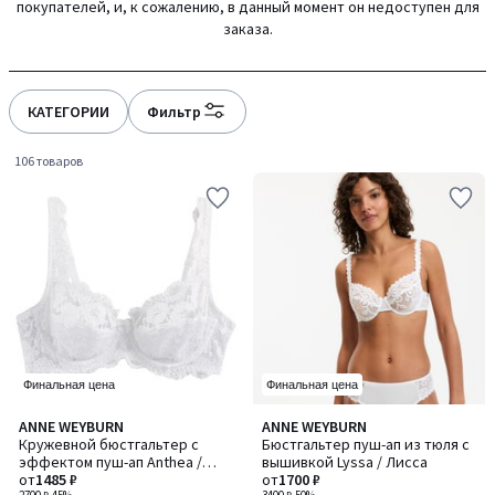
покупателей, и, к сожалению, в данный момент он недоступен для
gauche
droite
заказа.
КАТЕГОРИИ
Фильтр
106 товаров
Финальная цена
Финальная цена
4,4
4,4
ANNE WEYBURN
ANNE WEYBURN
Количество
Количество
/ 5
/ 5
Кружевной бюстгальтер с
Бюстгальтер пуш-ап из тюля с
цветов:
цветов:
эффектом пуш-ап Anthea /
вышивкой Lyssa / Лисса
6
5
Антеа
от
1485 ₽
от
1700 ₽