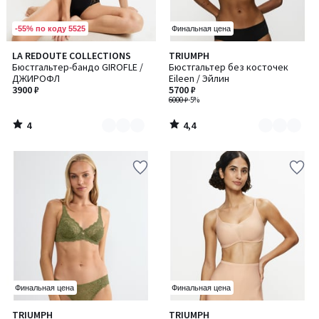
-55% по коду 5525
Финальная цена
4
4,4
LA REDOUTE COLLECTIONS
TRIUMPH
Количество
Количество
/
/ 5
Бюстгальтер-бандо GIROFLE /
Бюстгальтер без косточек
цветов:
цветов:
5
ДЖИРОФЛ
Eileen / Эйлин
2
2
3900 ₽
5700 ₽
6000 ₽
-5%
4
4,4
/
/
5
5
Финальная цена
Финальная цена
4,8
4,8
TRIUMPH
TRIUMPH
Количество