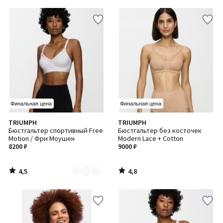
5
5
Финальная цена
Финальная цена
4,5
4,8
TRIUMPH
TRIUMPH
Количество
/ 5
/ 5
Бюстгальтер спортивный Free
Бюстгальтер без косточек
цветов:
Motion / Фри Моушен
Modern Lace + Cotton
2
8200 ₽
9000 ₽
4,5
4,8
/
/
5
5