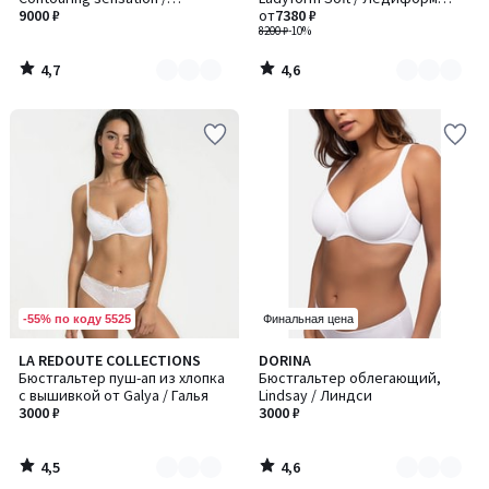
2
3
Контуринг Сенсейшн
9000 ₽
Софт
от
7380 ₽
8200 ₽
-10%
4,7
4,6
/
/
5
5
-55% по коду 5525
Финальная цена
4,5
4,6
LA REDOUTE COLLECTIONS
DORINA
Количество
Количество
/ 5
/ 5
Бюстгальтер пуш-ап из хлопка
Бюстгальтер облегающий,
цветов:
цветов:
с вышивкой от Galya / Галья
Lindsay / Линдси
4
3
3000 ₽
3000 ₽
4,5
4,6
/
/