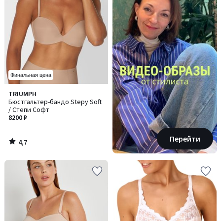
Финальная цена
4,7
TRIUMPH
/ 5
Бюстгальтер-бандо Stepy Soft
/ Степи Софт
8200 ₽
Перейти
4,7
/
5