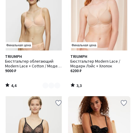
Финальная цена
Финальная цена
4,4
3,3
TRIUMPH
TRIUMPH
Количество
/ 5
/ 5
Бюстгальтер облегающий
Бюстгальтер Modern Lace /
цветов:
Modern Lace + Cotton / Модерн
Модерн Лэйс + Хлопок
2
Лейс + Коттон
9000 ₽
6200 ₽
4,4
3,3
/
/
5
5