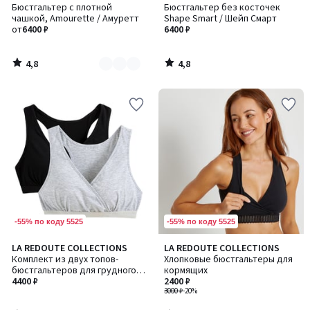
/ 5
/ 5
Бюстгальтер с плотной
Бюстгальтер без косточек
цветов:
чашкой, Amourette / Амуретт
Shape Smart / Шейп Смарт
4
от
6400 ₽
6400 ₽
4,8
4,8
/
/
5
5
-55% по коду 5525
-55% по коду 5525
1,6
2,6
LA REDOUTE COLLECTIONS
LA REDOUTE COLLECTIONS
/ 5
/ 5
Комплект из двух топов-
Хлопковые бюстгальтеры для
бюстгальтеров для грудного
кормящих
вскармливания из хлопка
4400 ₽
2400 ₽
3000 ₽
-20%