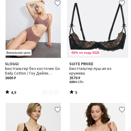
-55% по коду 5525
Финальная цена
4,9
5
SLOGGI
SUITE PRIVEE
Количество
/ 5
/
Бюстгальтер без косточек Go
Бюстгальтер пуш-ап из
цветов:
5
Daily Cotton / Гоу Дейли
кружева
2
Коттон
3600 ₽
3570 ₽
4200 ₽
-15%
4,9
5
/
/
5
5