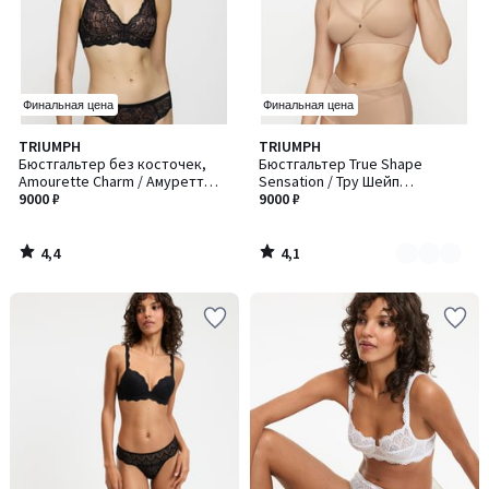
Финальная цена
Финальная цена
4,4
4,1
TRIUMPH
TRIUMPH
Количество
/ 5
/ 5
Бюстгальтер без косточек,
Бюстгальтер True Shape
цветов:
Amourette Charm / Амуретт
Sensation / Тру Шейп
2
Шарм
9000 ₽
Сенсейшн без косточек
9000 ₽
4,4
4,1
/
/
5
5