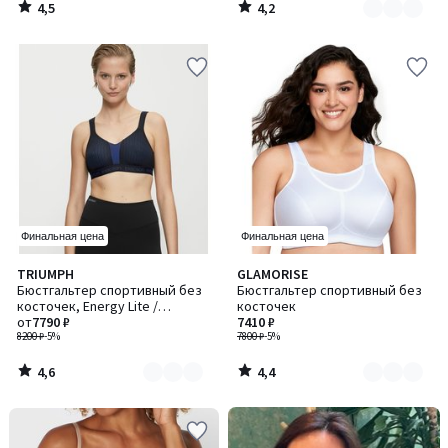
4,5
4,2
/
/
5
5
Финальная цена
Финальная цена
4,6
4,4
TRIUMPH
GLAMORISE
Количество
Количество
/ 5
/ 5
Бюстгальтер спортивный без
Бюстгальтер спортивный без
цветов:
цветов:
косточек, Energy Lite /
косточек
2
2
Энерджи Лайт
от
7790 ₽
7410 ₽
8200 ₽
-5%
7800 ₽
-5%
4,6
4,4
/
/
5
5
-