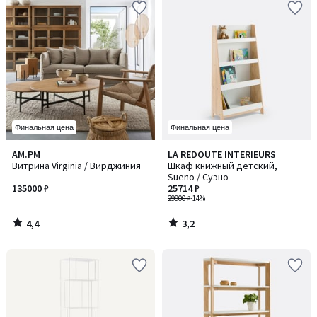
Финальная цена
Финальная цена
4,4
3,2
AM.PM
LA REDOUTE INTERIEURS
/ 5
/ 5
Витрина Virginia / Вирджиния
Шкаф книжный детский,
Sueno / Суэно
135000 ₽
25714 ₽
29900 ₽
-14%
4,4
3,2
/
/
5
5