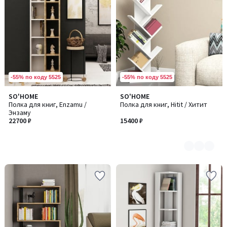
-55% по коду 5525
-55% по коду 5525
SO'HOME
SO'HOME
Количество
Полка для книг, Enzamu /
Полка для книг, Hitit / Хитит
цветов:
Энзаму
2
22700 ₽
15400 ₽