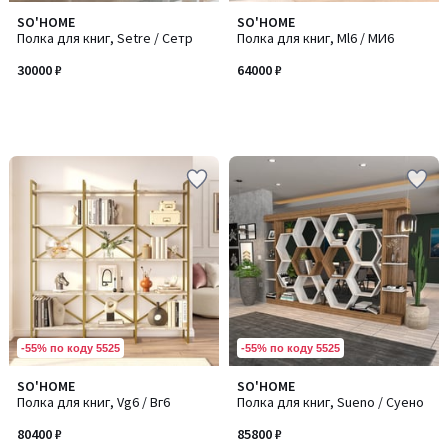
SO'HOME
SO'HOME
Полка для книг, Setre / Сетр
Полка для книг, Ml6 / МИ6
30000 ₽
64000 ₽
-55% по коду 5525
-55% по коду 5525
SO'HOME
SO'HOME
Полка для книг, Vg6 / Вг6
Полка для книг, Sueno / Суено
80400 ₽
85800 ₽