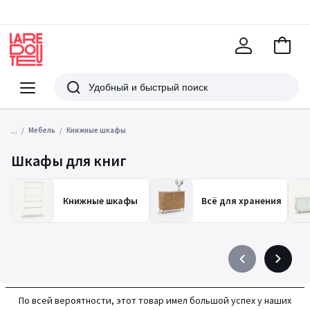
В
корзи
La
Redoute
Меню
Поиск
...
Мебель
Книжные шкафы
Шкафы для книг
Книжные шкафы
Всё для хранения
Précédent
Suivant
-
-
défiler
défiler
По всей вероятности, этот товар имел большой успех у наших
à
à