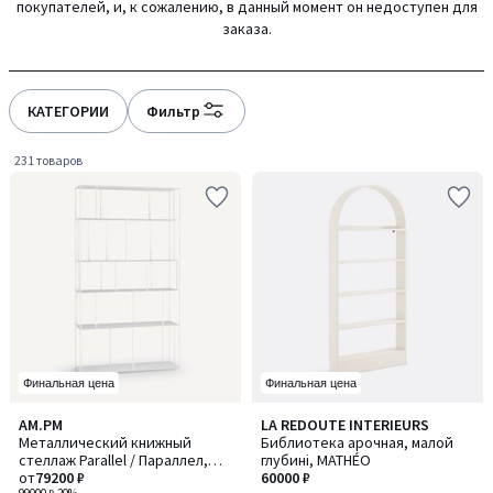
покупателей, и, к сожалению, в данный момент он недоступен для
gauche
droite
заказа.
КАТЕГОРИИ
Фильтр
231 товаров
Финальная цена
Финальная цена
4,5
AM.PM
LA REDOUTE INTERIEURS
Количество
/ 5
Металлический книжный
Библиотека арочная, малой
цветов:
стеллаж Parallel / Параллел,
глубині, MATHÉO
2
большой ширины
от
79200 ₽
60000 ₽