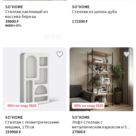
SO'HOME
SO'HOME
Количество
Стеллаж наклонный из
Стеллаж из шпона дуба
цветов:
массива березы
4
39600 ₽
172300 ₽
66000 ₽
-40%
-55% по коду 5525
-55% по коду 5525
SO'HOME
SO'HOME
Количество
Стеллаж с геометрическими
Лофт-стеллаж с
цветов:
нишами, 179 см
металлическим каркасом и 5
2
159900 ₽
полками
27900 ₽