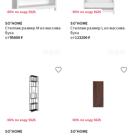
-55% по коду 5525
-55% по коду 5525
SO'HOME
SO'HOME
Количество
Количество
Стеллаж размер М из массива
Стеллаж размер L из массива
цветов:
цветов:
бука
бука
2
2
от
95600 ₽
от
123200 ₽
-55% по коду 5525
-55% по коду 5525
SO'HOME
SO'HOME
Количество