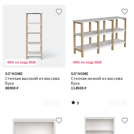
-55% по коду 5525
-55% по коду 5525
5
SO'HOME
SO'HOME
Количество
Количество
/
Стеллаж высокий из массива
Стеллаж низкий из массива
цветов:
цветов:
5
бука
бука
2
2
86900 ₽
114500 ₽
5
/
5