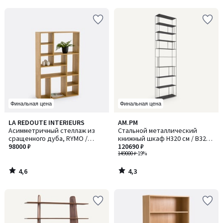
Финальная цена
Финальная цена
4,6
4,3
LA REDOUTE INTERIEURS
AM.PM
/ 5
/ 5
Асимметричный стеллаж из
Стальной металлический
сращенного дуба, RYMO /
книжный шкаф H320 см / В320
РИМО
98000 ₽
см, Parallel XXL / Параллел Икс
120690 ₽
Икс Эл
149000 ₽
-19%
4,6
4,3
/
/
5
5