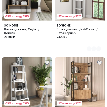
-55% по коду 5525
-55% по коду 5525
SO'HOME
SO'HOME
Количество
Полка для книг, Ceylan /
Полка для книг, NatiCorner /
цветов:
Цейлан
Нати Корнер
4
20600 ₽
24200 ₽
-55% по коду 5525
-55% по коду 5525