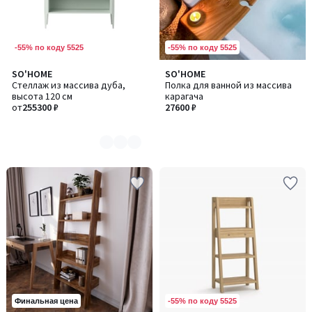
-55% по коду 5525
-55% по коду 5525
SO'HOME
SO'HOME
Количество
Стеллаж из массива дуба,
Полка для ванной из массива
цветов:
высота 120 см
карагача
8
от
255300 ₽
27600 ₽
-55% по коду 5525
Финальная цена