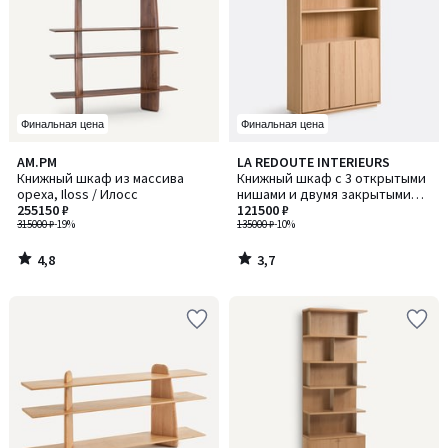
Финальная цена
Финальная цена
4,8
3,7
AM.PM
LA REDOUTE INTERIEURS
/ 5
/ 5
Книжный шкаф из массива
Книжный шкаф с 3 открытыми
ореха, Iloss / Илосс
нишами и двумя закрытыми
255150 ₽
нишами с 3 дверцами, Norrem
121500 ₽
315000 ₽
-19%
/ Норрем
135000 ₽
-10%
4,8
3,7
/
/
5
5