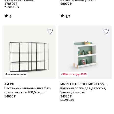
178500 ₽
Ректилинь
99000 ₽
210000 ₽
-15%
5
3,7
/
/
5
5
-55% по коду 5525
Финальная цена
AM.PM
MA PETITE ECOLE MONTESSORI
Настенный книжный шкаф из
X LA REDOUTE INTERIEURS
Книжная полка для детской,
стали, высота 100,6 см,
Simoni / Симони
PARALLEL / ПАРАЛЛЕЛ
54000 ₽
34320 ₽
52000 ₽
-34%