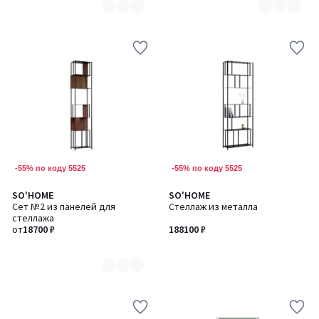
-55% по коду 5525
-55% по коду 5525
SO'HOME
SO'HOME
Количество
Сет №2 из панелей для
Стеллаж из металла
цветов:
стеллажа
2
от
18700 ₽
188100 ₽