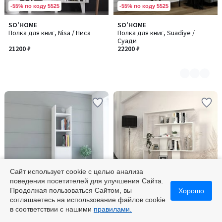
-55% по коду 5525
-55% по коду 5525
SO'HOME
SO'HOME
Количество
Полка для книг, Nisa / Ниса
Полка для книг, Suadiye /
цветов:
Суади
3
21200 ₽
22200 ₽
Сайт использует cookie с целью анализа
поведения посетителей для улучшения Сайта.
-55% по коду 5525
-55% по коду 5525
Продолжая пользоваться Сайтом, вы
Хорошо
соглашаетесь на использование файлов cookie
SO'HOME
SO'HOME
Количество
в соответствии с нашими
правилами.
Полка для книг, Esbi / Эзби 103
Полка для книг, Rain / Рейн
цветов: