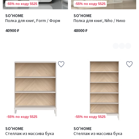
-55% по коду 5525
-55% по коду 5525
SO'HOME
SO'HOME
Количество
Полка для книг, Form / Форм
Полка для книг, Niho / Нихо
цветов:
3
40900 ₽
48000 ₽
-55% по коду 5525
-55% по коду 5525
SO'HOME
SO'HOME
Количество
Количество
Стеллаж из массива бука
Стеллаж из массива бука
цветов:
цветов: