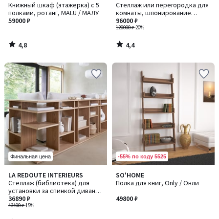
/ 5
/ 5
Книжный шкаф (этажерка) с 5
Стеллаж или перегородка для
полками, ротанг, MALU / МАЛУ
комнаты, шпонирование
59000 ₽
орехом, сталь, LUXYL /
96000 ₽
ЛЮКСИЛ
120000 ₽
-20%
4,8
4,4
/
/
5
5
-55% по коду 5525
Финальная цена
4,4
LA REDOUTE INTERIEURS
SO'HOME
/ 5
Стеллаж (библиотека) для
Полка для книг, Only / Онли
установки за спинкой дивана,
ABAC / АБАК
36890 ₽
49800 ₽
43400 ₽
-15%