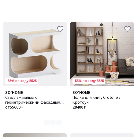
-55% по коду 5525
-55% по коду 5525
SO'HOME
SO'HOME
Количество
Стеллаж малый с
Полка для книг, Crotone /
цветов:
геометрическими фасадными
Кротоун
2
вырезами, 110 см
от
55600 ₽
28400 ₽