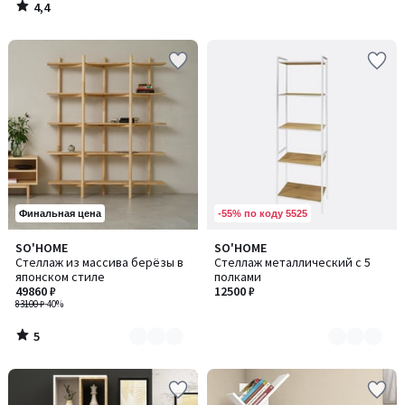
4,4
/
5
-55% по коду 5525
Финальная цена
5
SO'HOME
SO'HOME
Количество
Количество
/
Стеллаж из массива берёзы в
Стеллаж металлический с 5
цветов:
цветов:
5
японском стиле
полками
4
2
49860 ₽
12500 ₽
83100 ₽
-40%
5
/
5