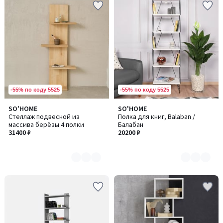
-55% по коду 5525
-55% по коду 5525
SO'HOME
SO'HOME
Количество
Количество
Стеллаж подвесной из
Полка для книг, Balaban /
цветов:
цветов:
массива берёзы 4 полки
Балабан
2
3
31400 ₽
20200 ₽