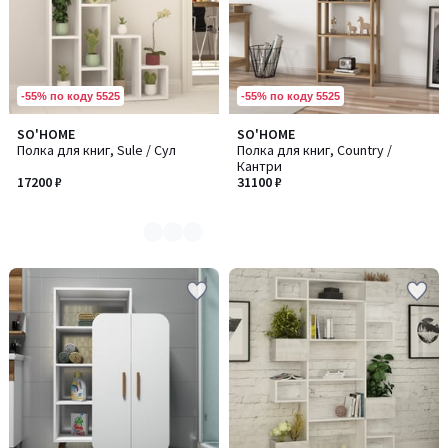
-55% по коду 5525
-55% по коду 5525
SO'HOME
SO'HOME
Количество
Полка для книг, Sule / Сул
Полка для книг, Country /
цветов:
Кантри
3
17200 ₽
31100 ₽