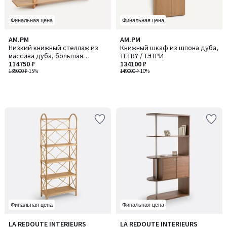
Финальная цена
Финальная цена
AM.PM
AM.PM
Низкий книжный стеллаж из
Книжный шкаф из шпона дуба,
массива дуба, большая
TETRY / ТЭТРИ
модель, ILOSS / ИЛОСС
114750 ₽
134100 ₽
135000 ₽
-15%
149000 ₽
-10%
Финальная цена
Финальная цена
4,8
4,4
LA REDOUTE INTERIEURS
LA REDOUTE INTERIEURS