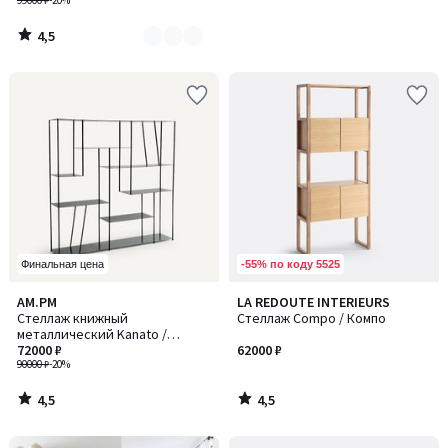
99000 ₽
-20%
4,5
/
5
-55% по коду 5525
Финальная цена
4,5
4,5
AM.PM
LA REDOUTE INTERIEURS
/ 5
/ 5
Стеллаж книжный
Стеллаж Compo / Компо
металлический Kanato /
Канато
72000 ₽
62000 ₽
90000 ₽
-20%
4,5
4,5
/
/
5
5