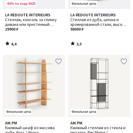
-55% по коду 5525
Финальная цена
4,4
3,5
LA REDOUTE INTERIEURS
LA REDOUTE INTERIEURS
/ 5
/ 5
Стеллаж, консоль за спинку
Стеллаж из дуба, шпона и
дивана или пристенный
хромированной стали, высота
столик, SULTAU / СЮЛТАУ
29900 ₽
190 см, WATFORD / ВОТФОРД
98000 ₽
4,4
3,5
/
/
5
5
Финальная цена
Финальная цена
5
3,7
AM.PM
AM.PM
/
/ 5
Книжный шкаф из массива
Книжный стеллаж из стекла и
5
дуба, Iloss / Илосс
металла, Rectiligne /