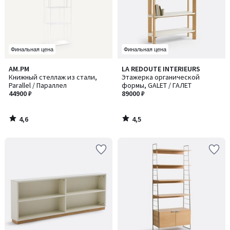
Финальная цена
Финальная цена
4,6
4,5
AM.PM
LA REDOUTE INTERIEURS
/ 5
/ 5
Книжный стеллаж из стали,
Этажерка органической
Parallel / Параллел
формы, GALET / ГАЛЕТ
44900 ₽
89000 ₽
4,6
4,5
/
/
5
5