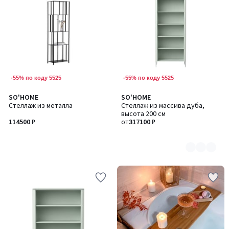
-55% по коду 5525
-55% по коду 5525
SO'HOME
SO'HOME
Количество
Стеллаж из металла
Стеллаж из массива дуба,
цветов:
высота 200 см
8
114500 ₽
от
317100 ₽