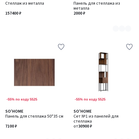
Стеллаж из металла
Панель для стеллажа из
цветов:
металла
2
157400 ₽
2000 ₽
-55% по коду 5525
-55% по коду 5525
SO'HOME
SO'HOME
Количество
Количество
Панель для стеллажа 50*35 см
Сет №1 из панелей для
цветов:
цветов:
стеллажа
2
2
7100 ₽
от
30900 ₽