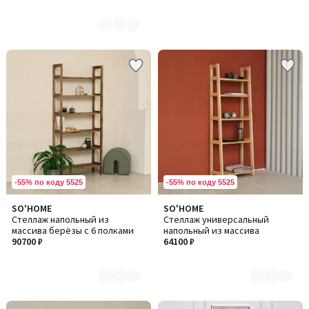
-55% по коду 5525
-55% по коду 5525
SO'HOME
SO'HOME
Количество
Количество
Стеллаж напольный из
Стеллаж универсальный
цветов:
цветов:
массива берёзы с 6 полками
напольный из массива
3
2
90700 ₽
64100 ₽