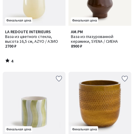
Финальная цена
Финальная цена
4
LA REDOUTE INTERIEURS
AM.PM
/
Ваза из цветного стекла,
Ваза из глазурованной
5
высота 16,5 см, AZYO / АЗИО
керамики, SYENA / СИЕНА
2700 ₽
8900 ₽
4
/
5
Финальная цена
Финальная цена