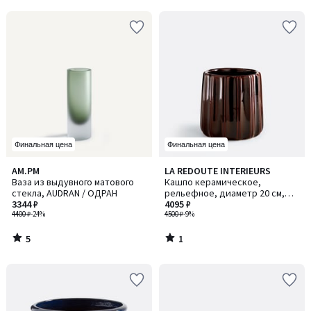
Финальная цена
Финальная цена
5
1
AM.PM
LA REDOUTE INTERIEURS
/
/
Ваза из выдувного матового
Кашпо керамическое,
5
5
стекла, AUDRAN / ОДРАН
рельефное, диаметр 20 см,
3344 ₽
LYNOA / ЛИНОА
4095 ₽
4400 ₽
-24%
4500 ₽
-9%
5
1
/
/
5
5