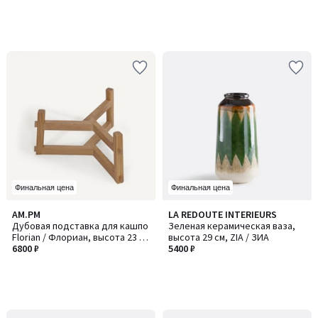
Финальная цена
Финальная цена
AM.PM
LA REDOUTE INTERIEURS
Дубовая подставка для кашпо
Зеленая керамическая ваза,
Florian / Флориан, высота 23 и
высота 29 см, ZIA / ЗИА
33 см, GRAYSON / ГРЕЙСОН
6800 ₽
5400 ₽