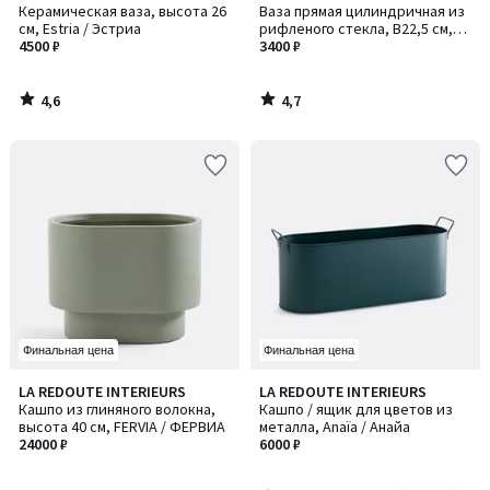
/ 5
/ 5
Керамическая ваза, высота 26
Ваза прямая цилиндричная из
см, Estria / Эстриа
рифленого стекла, В22,5 см,
4500 ₽
Afa / Афа
3400 ₽
4,6
4,7
/
/
5
5
Финальная цена
Финальная цена
4,9
LA REDOUTE INTERIEURS
LA REDOUTE INTERIEURS
Количество
/ 5
Кашпо из глиняного волокна,
Кашпо / ящик для цветов из
цветов:
высота 40 см, FERVIA / ФЕРВИА
металла, Anaïa / Анайа
2
24000 ₽
6000 ₽