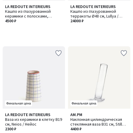
LA REDOUTE INTERIEURS
LA REDOUTE INTERIEURS
Кашпо из глазурованной
Кашпо из глазурованной
керамики с полосками,
терракоты Ø48 см, Lullya /
диаметр 14 см, TOUMA / ТОУМА
4500 ₽
Луля
24000 ₽
Финальная цена
Финальная цена
LA REDOUTE INTERIEURS
AM.PM
Ваза из керамики в клетку В19
Наклонная цилиндрическая
см, Neios / Нейос
стеклянная ваза В31 см, Stille /
2300 ₽
Стилл
4400 ₽