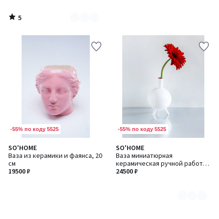
5
/
5
-55% по коду 5525
-55% по коду 5525
SO'HOME
SO'HOME
Количество
Ваза из керамики и фаянса, 20
Ваза миниатюрная
цветов:
см
керамическая ручной работы,
2
19500 ₽
12 см
24500 ₽