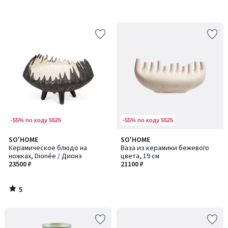
-55% по коду 5525
-55% по коду 5525
5
SO'HOME
SO'HOME
/
Керамическое блюдо на
Ваза из керамики бежевого
5
ножках, Dionée / Дионэ
цвета, 19 см
23500 ₽
21100 ₽
5
/
5