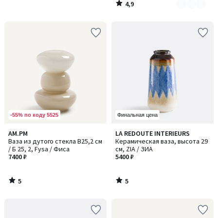
4,9
/
5
-55% по коду 5525
Финальная цена
5
5
AM.PM
LA REDOUTE INTERIEURS
/
/
Ваза из дутого стекла В25,2 см
Керамическая ваза, высота 29
5
5
/ Б 25, 2, Fysa / Фиса
см, ZIA / ЗИА
7400 ₽
5400 ₽
5
5
/
/
5
5