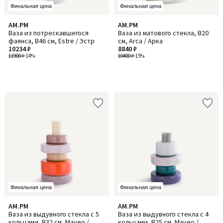
Финальная цена
Финальная цена
AM.PM
AM.PM
Ваза из потрескавшегося
Ваза из матового стекла, В20
фаянса, В46 см, Estre / Эстр
см, Arca / Арка
10234 ₽
8840 ₽
11900 ₽
-14%
10400 ₽
-15%
Финальная цена
Финальная цена
5
AM.PM
AM.PM
/
Ваза из выдувного стекла с 5
Ваза из выдувного стекла с 4
5
кольцами, В32 см, Maveo /
кольцами, В25 см, Maveo /