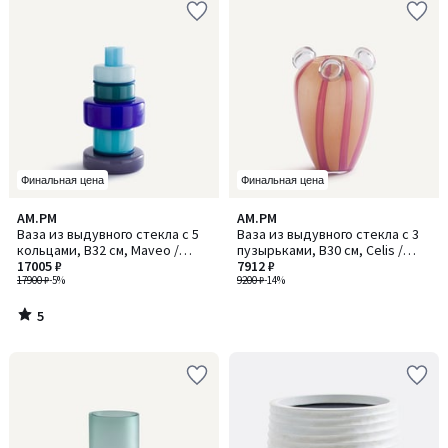
Финальная цена
Финальная цена
5
AM.PM
AM.PM
/
Ваза из выдувного стекла с 5
Ваза из выдувного стекла с 3
5
кольцами, В32 см, Maveo /
пузырьками, В30 см, Celis /
Мавео
17005 ₽
Селис
7912 ₽
17900 ₽
-5%
9200 ₽
-14%
5
/
5