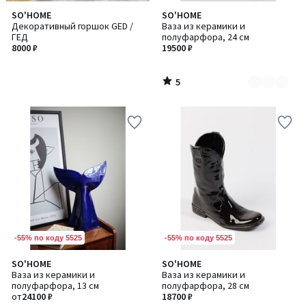
5
SO'HOME
SO'HOME
Количество
/
Декоративный горшок GED /
Ваза из керамики и
цветов:
5
ГЕД
полуфарфора, 24 см
3
8000 ₽
19500 ₽
5
/
5
-55% по коду 5525
-55% по коду 5525
5
SO'HOME
SO'HOME
Количество
/
Ваза из керамики и
Ваза из керамики и
цветов:
5
полуфарфора, 13 см
полуфарфора, 28 см
2
от
24100 ₽
18700 ₽