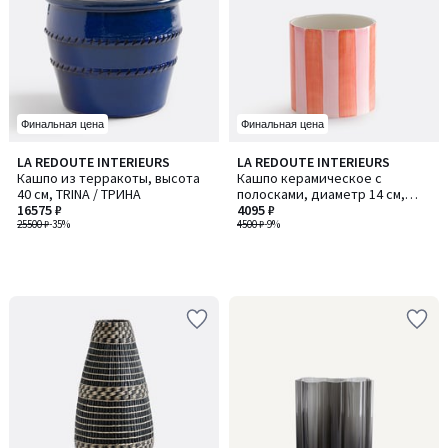
Финальная цена
Финальная цена
LA REDOUTE INTERIEURS
LA REDOUTE INTERIEURS
Кашпо из терракоты, высота
Кашпо керамическое с
40 см, TRINA / ТРИНА
полосками, диаметр 14 см,
16575 ₽
JAOMA / ЙАОМА
4095 ₽
25500 ₽
-35%
4500 ₽
-9%