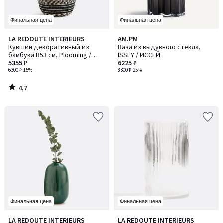
Финальная цена
Финальная цена
4,7
LA REDOUTE INTERIEURS
AM.PM
/ 5
Кувшин декоративный из
Ваза из выдувного стекла,
бамбука В53 см, Plooming /
ISSEY / ИССЕЙ
Плумин
5355 ₽
6225 ₽
6300 ₽
-15%
8300 ₽
-25%
4,7
/
5
Финальная цена
Финальная цена
4,6
4,7
LA REDOUTE INTERIEURS
LA REDOUTE INTERIEURS