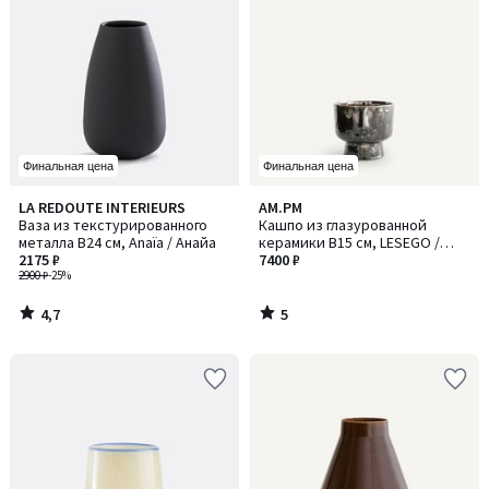
Финальная цена
Финальная цена
4,7
5
LA REDOUTE INTERIEURS
AM.PM
/ 5
/
Ваза из текстурированного
Кашпо из глазурованной
5
металла В24 см, Anaïa / Анайа
керамики В15 см, LESEGO /
2175 ₽
ЛЕСЕГО
7400 ₽
2900 ₽
-25%
4,7
5
/
/
5
5