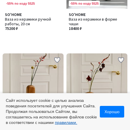
-55% по коду 5525
-55% по коду 5525
SO'HOME
SO'HOME
Ваза из керамики ручной
Ваза из керамики в форме
работы, 20 см
чаши
75200 ₽
18400 ₽
Сайт использует cookie с целью анализа
поведения посетителей для улучшения Сайта.
-55% по коду 5525
-55% по коду 5525
Продолжая пользоваться Сайтом, вы
Хорошо
соглашаетесь на использование файлов cookie
SO'HOME
SO'HOME
в соответствии с нашими
правилами.
Ваза из массива дуба ручной
Ваза из массива дуба ручной
работы, большая
работы, малая