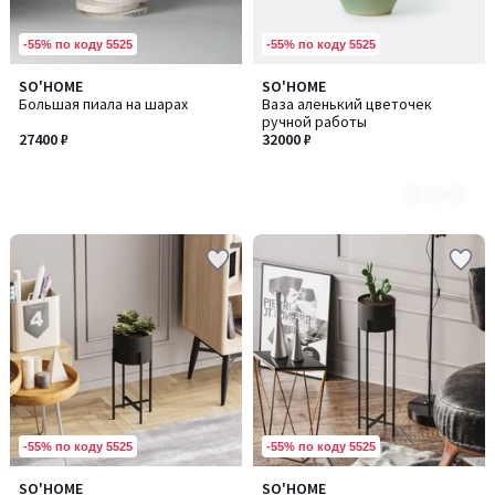
-55% по коду 5525
-55% по коду 5525
SO'HOME
SO'HOME
Количество
Большая пиала на шарах
Ваза аленький цветочек
цветов:
ручной работы
2
27400 ₽
32000 ₽
-55% по коду 5525
-55% по коду 5525
SO'HOME
SO'HOME