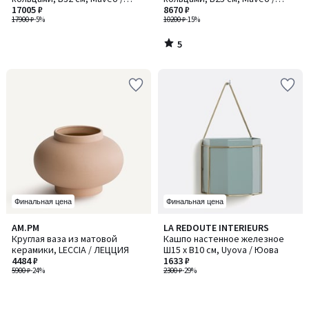
Мавео
17005 ₽
Мавео
8670 ₽
17900 ₽
-5%
10200 ₽
-15%
5
/
5
Финальная цена
Финальная цена
AM.PM
LA REDOUTE INTERIEURS
Круглая ваза из матовой
Кашпо настенное железное
керамики, LECCIA / ЛЕЦЦИЯ
Ш15 x В10 см, Uyova / Юова
4484 ₽
1633 ₽
5900 ₽
-24%
2300 ₽
-29%