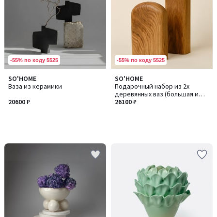
-55% по коду 5525
-55% по коду 5525
SO'HOME
SO'HOME
Ваза из керамики
Подарочный набор из 2х
деревянных ваз (большая и
20600 ₽
малая)
26100 ₽