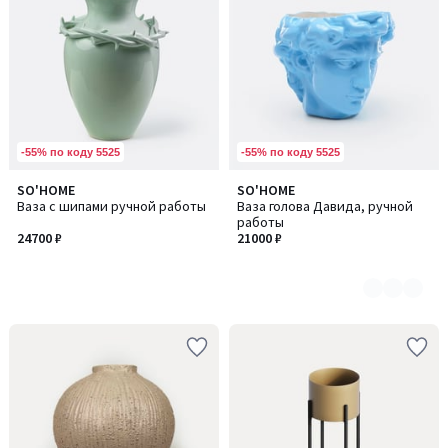
-55% по коду 5525
-55% по коду 5525
SO'HOME
SO'HOME
Количество
Ваза с шипами ручной работы
Ваза голова Давида, ручной
цветов:
работы
3
24700 ₽
21000 ₽