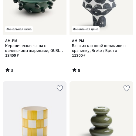
Финальная цена
Финальная цена
5
5
AM.PM
AM.PM
/
/
Керамическая чаша с
Ваза из матовой керамики в
5
5
маленькими шариками, GUBIO
крапинку, Breto / Брето
/ ГАБИО
13400 ₽
11300 ₽
5
5
/
/
5
5