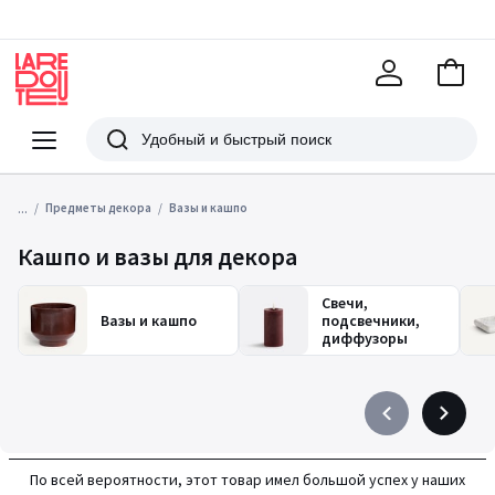
В
корзи
La
Redoute
Меню
Поиск
...
Предметы декора
Вазы и кашпо
Кашпо и вазы для декора
Свечи,
Вазы и кашпо
подсвечники,
диффузоры
Précédent
Suivant
-
-
défiler
défiler
По всей вероятности, этот товар имел большой успех у наших
à
à