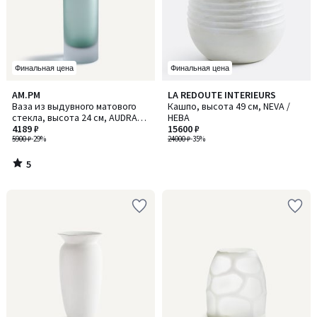
Финальная цена
Финальная цена
5
AM.PM
LA REDOUTE INTERIEURS
/
Ваза из выдувного матового
Кашпо, высота 49 см, NEVA /
5
стекла, высота 24 см, AUDRAN /
НЕВА
ОДРАН
4189 ₽
15600 ₽
5900 ₽
-29%
24000 ₽
-35%
5
/
5