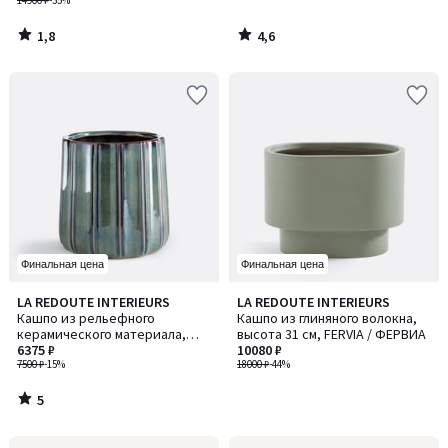
14900 ₽
-35%
1,8
4,6
/
/
5
5
Финальная цена
Финальная цена
5
LA REDOUTE INTERIEURS
LA REDOUTE INTERIEURS
/
Кашпо из рельефного
Кашпо из глиняного волокна,
5
керамического материала,
высота 31 см, FERVIA / ФЕРВИА
диаметр 27 см, LYNOA / ЛИНОА
6375 ₽
10080 ₽
7500 ₽
-15%
18000 ₽
-44%
5
/
5