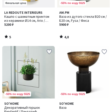
-55% по коду 5525
Финальная цена
5
4,8
LA REDOUTE INTERIEURS
AM.PM
/
/ 5
Кашпо с шахматным принтом
Ваза из дутого стекла В20 см /
5
из керамики Ø14 см, Ario /
Б20 см, Fysa / Фиса
Арио
5200 ₽
5900 ₽
5
4,8
/
/
5
5
-55% по коду 5525
-55% по коду 5525
SO'HOME
SO'HOME
Декоративный горшок
Ваза
Pandantif / Пандатиф