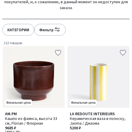
покупателей, и, к сожалению, в данный момент он недоступен для
gauche
droite
заказа.
КАТЕГОРИИ
Фильтр
212 товаров
Финальная цена
Финальная цена
1,8
4,6
AM.PM
LA REDOUTE INTERIEURS
/ 5
/ 5
Кашпо из фаянса, высота 33
Керамическая ваза в полоску,
см, Florian / Флориан
Jaoma / Джаома
9685 ₽
5200 ₽