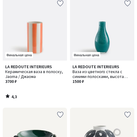
Финальная цена
Финальная цена
4,3
LA REDOUTE INTERIEURS
LA REDOUTE INTERIEURS
/ 5
Керамическая ваза в полоску,
Ваза из цветного стекла с
Jaoma / Джаома
синими полосками, высота
3700 ₽
14,3 см, MARLIA / МАРЛИЯ
1500 ₽
4,3
/
5