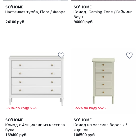
SO'HOME
SO'HOME
Настенная тумба, Flora / Флора
Комод, Gaming Zone / Гейминг
Зоун
24100 руб
96000 руб
-55% по коду 5525
-55% по коду 5525
SO'HOME
SO'HOME
Количество
Комод с 4 ящиками из массива
Комод из массива березы 5
цветов:
бука
ящиков
4
169400 руб
106500 руб