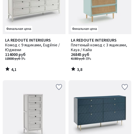
Финальная цена
Финальная цена
4,1
3,8
LA REDOUTE INTERIEURS
LA REDOUTE INTERIEURS
/ 5
/ 5
Комод с 9 ящиками, Eugénie /
Плетеный комод с 3 ящиками,
Юджени
Kaya / Кайа
114000 руб
26845 руб
120000 руб
-5%
41300 руб
-35%
4,1
3,8
/
/
5
5