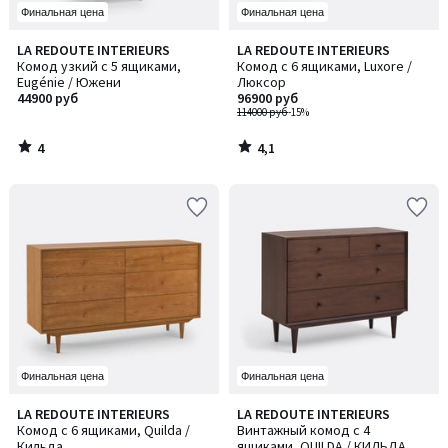
Финальная цена
Финальная цена
4
4,1
LA REDOUTE INTERIEURS
LA REDOUTE INTERIEURS
/
/ 5
Комод узкий с 5 ящиками,
Комод с 6 ящиками, Luxore /
5
Eugénie / Южени
Люксор
44900 руб
96900 руб
114000 руб
-15%
4
4,1
/
/
5
5
Финальная цена
Финальная цена
4,3
LA REDOUTE INTERIEURS
LA REDOUTE INTERIEURS
/ 5
Комод с 6 ящиками, Quilda /
Винтажный комод с 4
Кильда
ящиками, QUILDA / КИЛЬДА