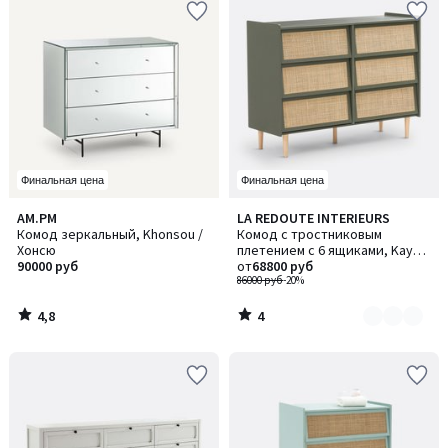
Финальная цена
Финальная цена
4,8
4
AM.PM
LA REDOUTE INTERIEURS
Количество
/ 5
/
Комод зеркальный, Khonsou /
Комод с тростниковым
цветов:
5
Хонсю
плетением с 6 ящиками, Kaya /
2
90000 руб
Кайа
от
68800 руб
86000 руб
-20%
4,8
4
/
/
5
5