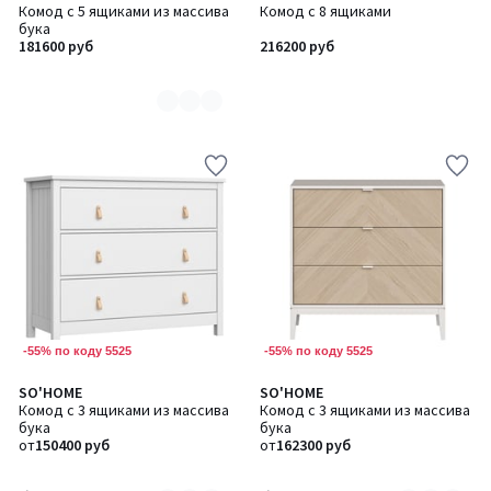
Комод с 5 ящиками из массива
Комод с 8 ящиками
цветов:
бука
2
181600 руб
216200 руб
-55% по коду 5525
-55% по коду 5525
5
5
SO'HOME
SO'HOME
Количество
Количество
/
/
Комод с 3 ящиками из массива
Комод с 3 ящиками из массива
цветов:
цветов:
5
5
бука
бука
2
2
от
150400 руб
от
162300 руб