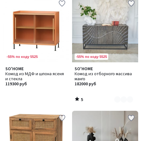
-55% по коду 5525
-55% по коду 5525
5
SO'HOME
SO'HOME
Количество
/
Комод из МДФ и шпона ясеня
Комод из отборного массива
цветов:
5
и стекла
манго
2
119300 руб
182000 руб
5
/
5