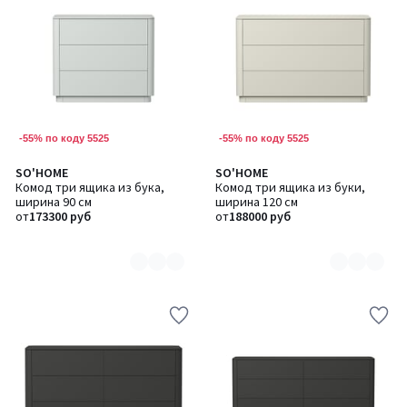
-55% по коду 5525
-55% по коду 5525
SO'HOME
SO'HOME
Количество
Количество
Комод три ящика из бука,
Комод три ящика из буки,
цветов:
цветов:
ширина 90 см
ширина 120 см
6
6
от
173300 руб
от
188000 руб