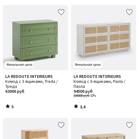
5
5
Финальная цена
Финальная цена
5
3,4
LA REDOUTE INTERIEURS
LA REDOUTE INTERIEURS
/
/ 5
Комод с 3 ящиками, Treda /
Комод с 6 ящиками, Paola /
5
Треда
Паола
63000 руб
94500 руб
105000 руб
-10%
5
3,4
/
/
5
5