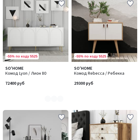
-55% по коду 5525
-55% по коду 5525
SO'HOME
SO'HOME
Количество
Комод Lyon / Лион 80
Комод Rebecca / Ребекка
цветов:
2
72400 руб
29300 руб