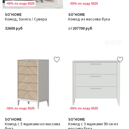
-55% по коду 5525
-55% по коду 5525
SO'HOME
SO'HOME
Количество
Комод, Suvera / Сувера
Комод из массива бука
цветов:
2
32600 руб
от
207700 руб
-55% по коду 5525
-55% по коду 5525
SO'HOME
SO'HOME
Количество
Количество
Комод с 5 ящиками из массива
Комод с 3 ящиками 90 см из
цветов:
цветов:
бука
массива бука