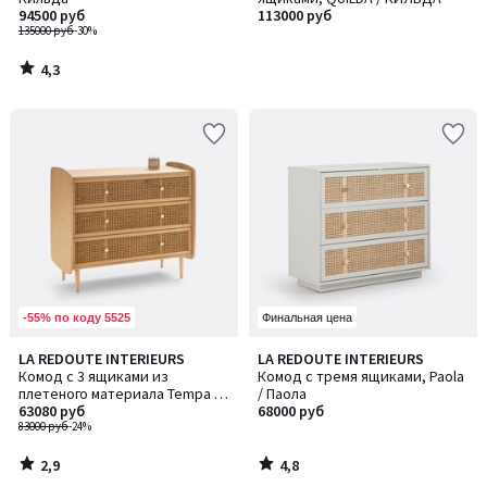
94500 руб
113000 руб
135000 руб
-30%
4,3
/
5
-55% по коду 5525
Финальная цена
2,9
4,8
LA REDOUTE INTERIEURS
LA REDOUTE INTERIEURS
/ 5
/ 5
Комод с 3 ящиками из
Комод с тремя ящиками, Paola
плетеного материала Tempa /
/ Паола
Темпа
63080 руб
68000 руб
83000 руб
-24%
2,9
4,8
/
/