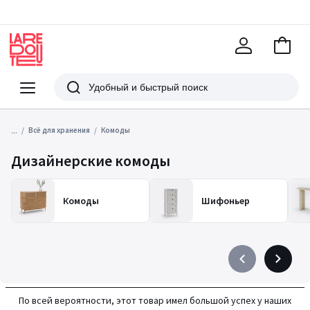
В
корзи
La
Redoute
Меню
Поиск
...
Всё для хранения
Комоды
Дизайнерские комоды
Комоды
Шифоньер
Précédent
Suivant
-
-
défiler
défiler
По всей вероятности, этот товар имел большой успех у наших
à
à