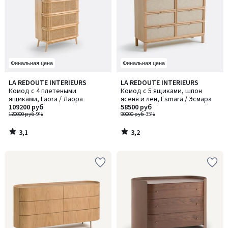
Финальная цена
Финальная цена
3,1
3,2
LA REDOUTE INTERIEURS
LA REDOUTE INTERIEURS
/ 5
/ 5
Комод с 4 плетеными
Комод с 5 ящиками, шпон
ящиками, Laora / Лаора
ясеня и лен, Esmara / Эсмара
109200 руб
58500 руб
120000 руб
-9%
90000 руб
-35%
3,1
3,2
/
/
5
5