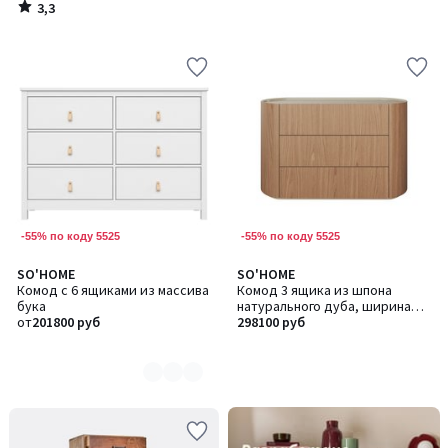
3,3
/
5
-55% по коду 5525
-55% по коду 5525
SO'HOME
SO'HOME
Количество
Комод с 6 ящиками из массива
Комод 3 ящика из шпона
цветов:
бука
натурального дуба, ширина
2
от
201800 руб
120 см
298100 руб