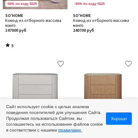
-55% по коду 5525
-55% по коду 5525
5
SO'HOME
SO'HOME
/
Комод из отборного массива
Комод из отборного массива
5
манго
манго
147000 руб
240700 руб
5
/
5
Сайт использует cookie с целью анализа
поведения посетителей для улучшения Сайта.
-55% по коду 5525
-55% по коду 5525
Продолжая пользоваться Сайтом, вы
Хорошо
соглашаетесь на использование файлов cookie
SO'HOME
SO'HOME
Количество
в соответствии с нашими
правилами.
Комод 3 ящика из шпона
Комод 3 ящика из шпона
цветов:
березы, ширина 120 см
натурального дуба, ширина