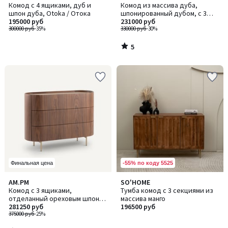
/
Комод с 4 ящиками, дуб и
Комод из массива дуба,
5
шпон дуба, Otoka / Отока
шпонированный дубом, с 3
195000 руб
ящиками, Aslen / Аслен
231000 руб
300000 руб
-35%
330000 руб
-30%
5
/
5
-55% по коду 5525
Финальная цена
3,3
AM.PM
SO'HOME
/ 5
Комод с 3 ящиками,
Тумба комод с 3 секциями из
отделанный ореховым шпоном
массива манго
и кожей, Aslen / Аслен
281250 руб
196500 руб
375000 руб
-25%