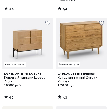
105000 руб
-15%
4,4
4,3
/
/
5
5
Финальная цена
Финальная цена
4,2
4,3
LA REDOUTE INTERIEURS
LA REDOUTE INTERIEURS
/ 5
/ 5
Комод с 5 ящиками Lodge /
Комод винтажный Quilda /
Лодж
Кильда
105000 руб
105000 руб
4,2
4,3
/
/
5
5