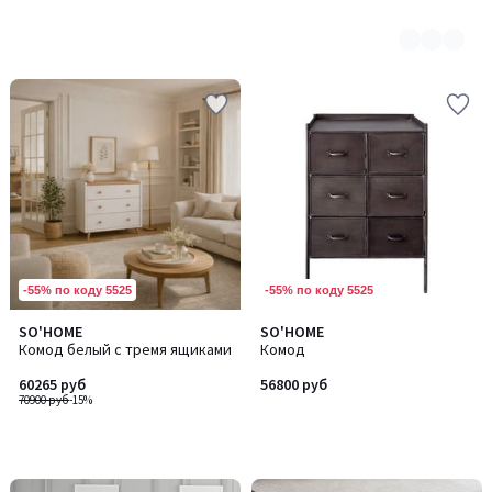
-55% по коду 5525
-55% по коду 5525
SO'HOME
SO'HOME
Комод белый с тремя ящиками
Комод
60265 руб
56800 руб
70900 руб
-15%