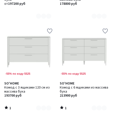
2
6
от
197200 руб
178800 руб
-55% по коду 5525
-55% по коду 5525
1
1
SO'HOME
SO'HOME
Количество
Количество
/
/
Комод с 3 ящиками 120 см из
Комод с 6 ящиками из массива
цветов:
цветов:
5
5
массива бука
бука
6
6
193700 руб
213900 руб
1
1
/
/