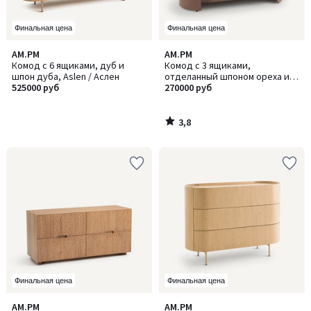
Финальная цена
Финальная цена
3,8
AM.PM
AM.PM
/ 5
Комод с 6 ящиками, дуб и
Комод с 3 ящиками,
шпон дуба, Aslen / Аслен
отделанный шпоном ореха и
525000 руб
кожей, Firmo / Фирмо
270000 руб
3,8
/
5
Финальная цена
Финальная цена
5
AM.PM
AM.PM