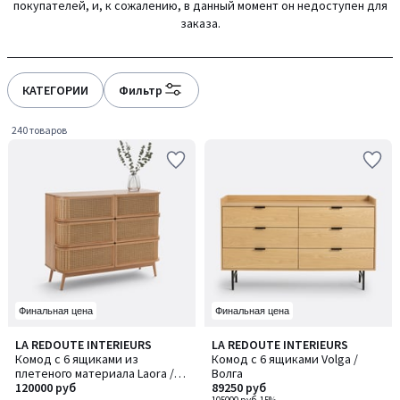
покупателей, и, к сожалению, в данный момент он недоступен для
gauche
droite
заказа.
КАТЕГОРИИ
Фильтр
240 товаров
Финальная цена
Финальная цена
4,4
4,3
LA REDOUTE INTERIEURS
LA REDOUTE INTERIEURS
/ 5
/ 5
Комод с 6 ящиками из
Комод с 6 ящиками Volga /
плетеного материала Laora /
Волга
Лаора
120000 руб
89250 руб