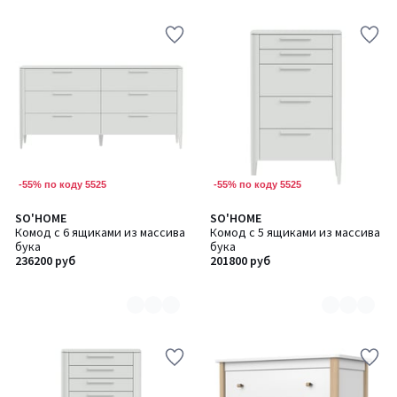
5
5
-55% по коду 5525
-55% по коду 5525
SO'HOME
SO'HOME
Количество
Количество
Комод с 6 ящиками из массива
Комод с 5 ящиками из массива
цветов:
цветов:
бука
бука
6
6
236200 руб
201800 руб