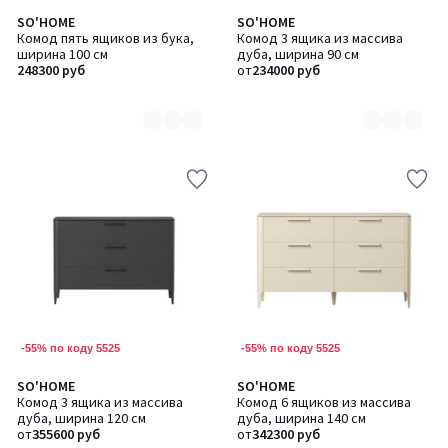
SO'HOME
SO'HOME
Количество
Количество
Комод пять ящиков из бука,
Комод 3 ящика из массива
цветов:
цветов:
ширина 100 см
дуба, ширина 90 см
6
8
248300 руб
от
234000 руб
-55% по коду 5525
-55% по коду 5525
SO'HOME
SO'HOME
Количество
Количество
Комод 3 ящика из массива
Комод 6 ящиков из массива
цветов:
цветов:
дуба, ширина 120 см
дуба, ширина 140 см
8
8
от
355600 руб
от
342300 руб