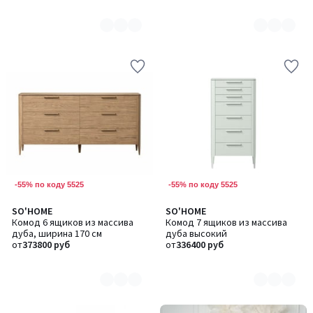
-55% по коду 5525
-55% по коду 5525
SO'HOME
SO'HOME
Количество
Количество
Комод 6 ящиков из массива
Комод 7 ящиков из массива
цветов:
цветов:
дуба, ширина 170 см
дуба высокий
8
8
от
373800 руб
от
336400 руб