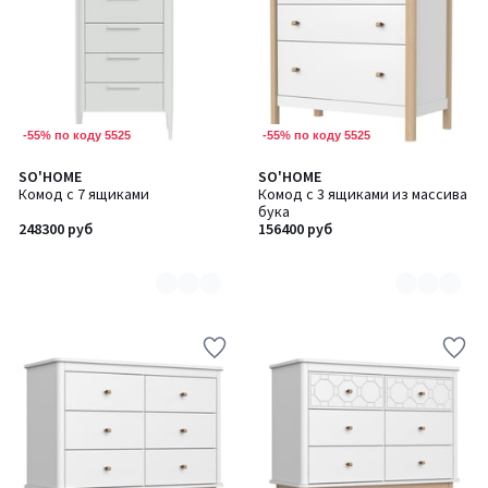
-55% по коду 5525
-55% по коду 5525
SO'HOME
SO'HOME
Количество
Количество
Комод с 7 ящиками
Комод с 3 ящиками из массива
цветов:
цветов:
бука
6
2
248300 руб
156400 руб