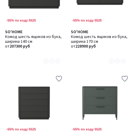
-55% по коду 5525
-55% по коду 5525
SO'HOME
SO'HOME
Количество
Количество
Комод шесть ящиков из бука,
Комод шесть ящиков из бука,
цветов:
цветов:
ширина 140 см
ширина 170 см
6
6
от
207300 руб
от
228900 руб
-55% по коду 5525
-55% по коду 5525