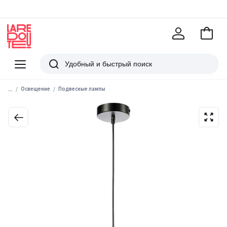
В
корзи
La
Redoute
Меню
Поиск
...
Освещение
Подвесные лампы