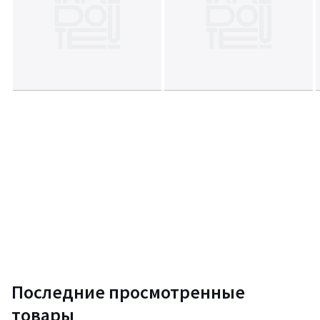
• Максимальная мощность ламп: 40 Вт.
• Площадь освещения: 2,7 кв.м.
• Лампы в комплекте: нет.
Уход
Для удаления пыли и загрязнений используйте сухую или слегка
влажную мягкую ткань. Запрещается применение абразивных
материалов и агрессивной бытовой химии. Перед очищением
убедитесь, что светильник не подключен к сети. Осветительный
прибор со степенью пылевлагозащиты IP20 можно устанавливать
только в сухих помещениях, где отсутствует вероятность
попадания на корпус брызг воды и исключается любое
механическое воздействие.
Срок возврата - 14 дней. Гарантия на товар 6 месяцев
Цвета
Черный
Размеры
единый размер
Последние просмотренные
товары