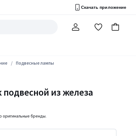
Скачать приложение
Перейти
В
Мой
в
корзину
счет
список
избранного
ние
Подвесные лампы
 подвесной из железа
ко оригинальные бренды.