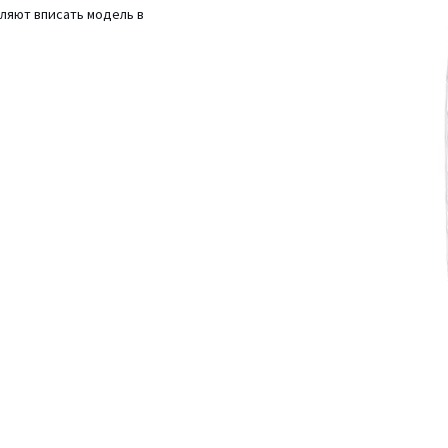
ляют вписать модель в
влажную мягкую ткань.
 бытовой химии. Перед