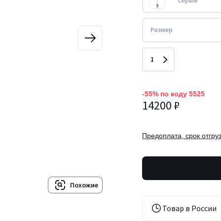
Серый
Размер
Количество
1
-55% по коду 5525
14200 ₽
Предоплата, срок отгруз
Похожие
Товар в России