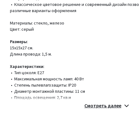
• Классическое цветовое решение и современный дизайн позво
различные варианты оформления
Материалы: стекло, железо
Цвет: серый
Размеры
:
15х15х27 см.
Длина провода: 1,5 м.
Характеристики
:
• Тип цоколя: Е27
• Максимальная мощность ламп: 40 Вт
• Степень пылевлагозащиты: IP20
• Диаметр монтажной пластины: 11 см
• Площадь освещения: 2,7 кв.м
• Лампы в комплекте: нет
Смотреть далее
Уход
:
Для удаления пыли и загрязнений используйте сухую или слегка 
Запрещается применение абразивных материалов и агрессивной
очищением убедитесь, что светильник не подключен к сети.