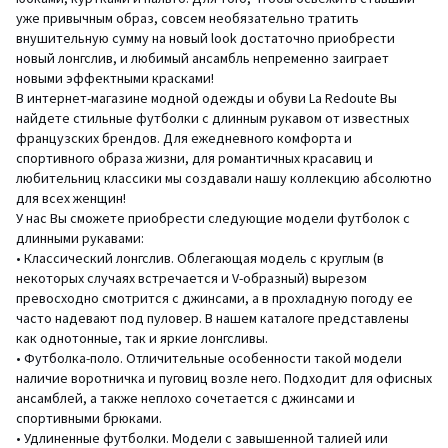
уже привычным образ, совсем необязательно тратить
внушительную сумму на новый look достаточно приобрести
новый лонгслив, и любимый ансамбль непременно заиграет
новыми эффектными красками!
В интернет-магазине модной одежды и обуви La Redoute Вы
найдете стильные футболки с длинным рукавом от известных
французских брендов. Для ежедневного комфорта и
спортивного образа жизни, для романтичных красавиц и
любительниц классики мы создавали нашу коллекцию абсолютно
для всех женщин!
У нас Вы сможете приобрести следующие модели футболок с
длинными рукавами:
• Классический лонгслив. Облегающая модель с круглым (в
некоторых случаях встречается и V-образный) вырезом
превосходно смотрится с джинсами, а в прохладную погоду ее
часто надевают под пуловер. В нашем каталоге представлены
как однотонные, так и яркие лонгсливы.
• Футболка-поло. Отличительные особенности такой модели
наличие воротничка и пуговиц возле него. Подходит для офисных
ансамблей, а также неплохо сочетается с джинсами и
спортивными брюками.
• Удлиненные футболки. Модели с завышенной талией или