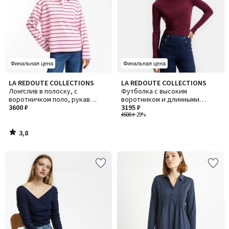
Финальная цена
Финальная цена
3,8
LA REDOUTE COLLECTIONS
LA REDOUTE COLLECTIONS
/ 5
Лонгслив в полоску, с
Футболка с высоким
воротничком поло, рукав
воротником и длинными
длинный
3600 ₽
рукавами из лиоцелла и
3195 ₽
шерсти
4500 ₽
-29%
3,8
/
5