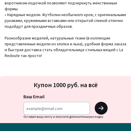
воротником-лодочкой позволяют подчеркнуть женственные
формы.
• Нарядные модели. Футболки необычного кроя, с оригинальными
рукавами, кружевными вставками или открытой спиной отлично
подойдут для праздничных образов.
Разнообразие моделей, натуральные ткани (в коллекции
представленные модели из хлопка и льна), удобная форма заказа
и быстрая доставка стать обладательнице стильных вещей с La
Redoute так просто!
Подписка
Купон 1000 руб. на всё
на
новости
Ваш Email
OK
Оставьте вашу почту и получите дополнительную скидку