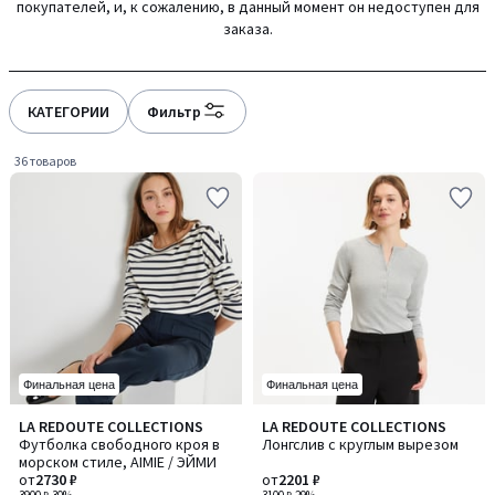
покупателей, и, к сожалению, в данный момент он недоступен для
gauche
droite
заказа.
КАТЕГОРИИ
Фильтр
36 товаров
Финальная цена
Финальная цена
4,6
4,4
LA REDOUTE COLLECTIONS
LA REDOUTE COLLECTIONS
Количество
Количество
/ 5
/ 5
Футболка свободного кроя в
Лонгслив с круглым вырезом
цветов:
цветов:
морском стиле, AIMIE / ЭЙМИ
3
3
от
2730 ₽
от
2201 ₽