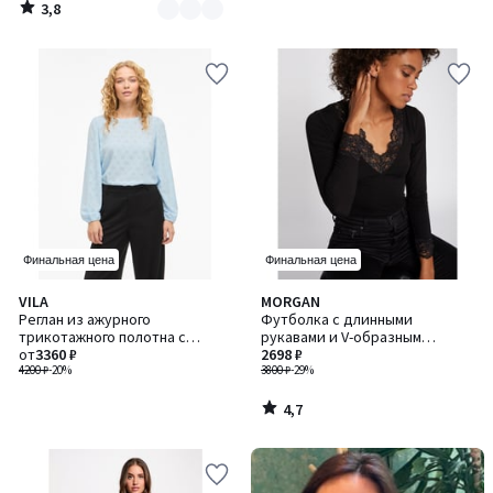
3,8
/
5
Финальная цена
Финальная цена
4,7
VILA
MORGAN
/ 5
Реглан из ажурного
Футболка с длинными
трикотажного полотна с
рукавами и V-образным
длинным рукавом
от
3360 ₽
вырезом из кружева
2698 ₽
4200 ₽
-20%
3800 ₽
-29%
4,7
/
5
-