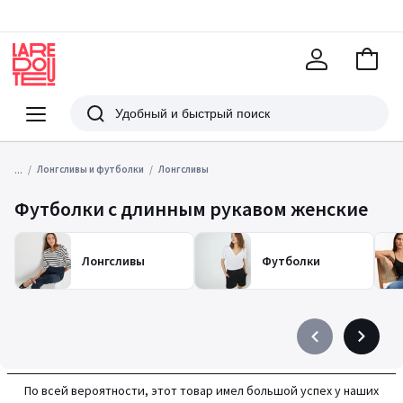
В
корзи
La
Redoute
Меню
Поиск
...
Лонгсливы и футболки
Лонгсливы
Футболки с длинным рукавом женские
Лонгсливы
Футболки
Précédent
Suivant
-
-
défiler
défiler
По всей вероятности, этот товар имел большой успех у наших
à
à