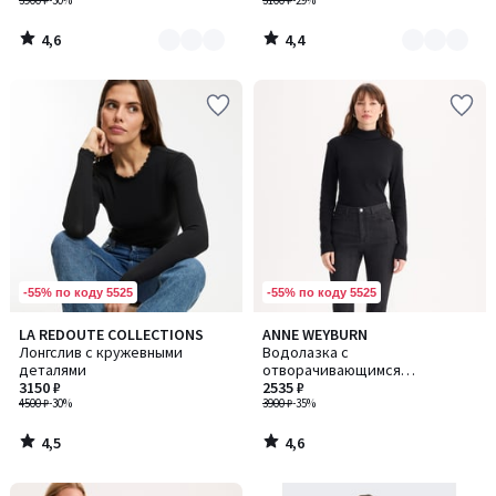
3900 ₽
-30%
3100 ₽
-29%
4,6
4,4
/
/
5
5
-55% по коду 5525
-55% по коду 5525
4,5
4,6
LA REDOUTE COLLECTIONS
ANNE WEYBURN
/ 5
/ 5
Лонгслив с кружевными
Водолазка с
деталями
отворачивающимся
3150 ₽
воротником
2535 ₽
4500 ₽
-30%
3900 ₽
-35%
4,5
4,6
/
/
5
5