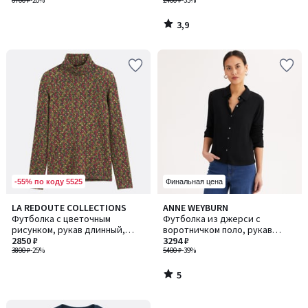
6700 ₽
-20%
2400 ₽
-35%
3,9
/
5
-55% по коду 5525
Финальная цена
5
LA REDOUTE COLLECTIONS
ANNE WEYBURN
/
Футболка с цветочным
Футболка из джерси с
5
рисунком, рукав длинный,
воротничком поло, рукав
горловина "гольф"
2850 ₽
длинный
3294 ₽
3800 ₽
-25%
5400 ₽
-39%
5
/
5