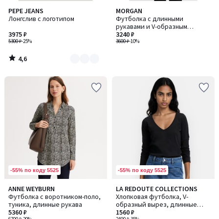
4,6
PEPE JEANS
MORGAN
Количество
/ 5
Лонгслив с логотипом
Футболка с длинными
цветов:
рукавами и V-образным
2
3975 ₽
вырезом
3240 ₽
5300 ₽
-25%
3600 ₽
-10%
4,6
/
5
-55% по коду 5525
-55% по коду 5525
3,9
ANNE WEYBURN
LA REDOUTE COLLECTIONS
/ 5
Футболка с воротником-поло,
Хлопковая футболка, V-
туника, длинные рукава
образный вырез, длинные
5360 ₽
рукава
1560 ₽