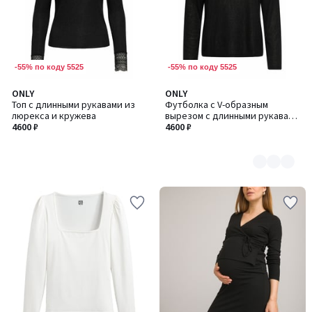
-55% по коду 5525
-55% по коду 5525
ONLY
ONLY
Количество
Топ с длинными рукавами из
Футболка с V-образным
цветов:
люрекса и кружева
вырезом с длинными рукавами
2
4600 ₽
из люрекса
4600 ₽