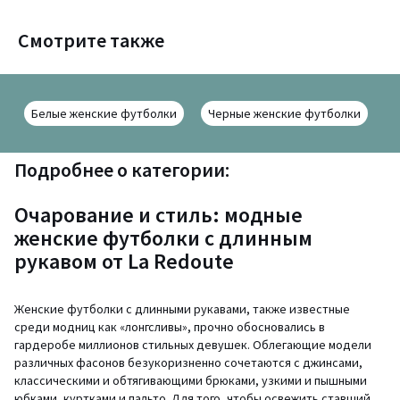
Смотрите также
Белые женские футболки
Черные женские футболки
К
Подробнее о категории:
Очарование и стиль: модные
женские футболки с длинным
рукавом от La Redoute
Женские футболки с длинными рукавами, также известные
среди модниц как «лонгсливы», прочно обосновались в
гардеробе миллионов стильных девушек. Облегающие модели
различных фасонов безукоризненно сочетаются с джинсами,
классическими и обтягивающими брюками, узкими и пышными
юбками, куртками и пальто. Для того, чтобы освежить ставший