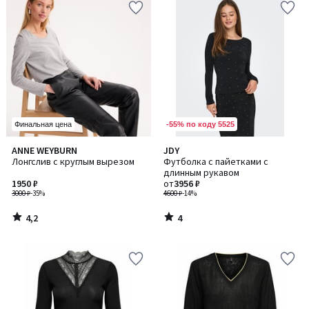
-55% по коду 5525
Финальная цена
4,2
4
ANNE WEYBURN
JDY
/ 5
/
Лонгслив с круглым вырезом
Футболка с пайетками с
5
длинным рукавом
1950 ₽
от
3956 ₽
3000 ₽
-35%
4600 ₽
-14%
4,2
4
/
/
5
5