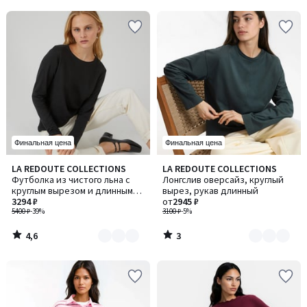
Финальная цена
Финальная цена
4,6
3
LA REDOUTE COLLECTIONS
LA REDOUTE COLLECTIONS
Количество
Количество
/ 5
/
Футболка из чистого льна с
Лонгслив оверсайз, круглый
цветов:
цветов:
5
круглым вырезом и длинными
вырез, рукав длинный
2
3
рукавами
3294 ₽
от
2945 ₽
5400 ₽
-39%
3100 ₽
-5%
4,6
3
/
/
5
5