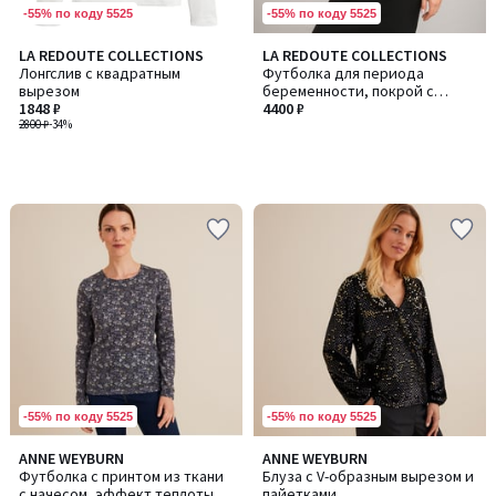
-55% по коду 5525
-55% по коду 5525
LA REDOUTE COLLECTIONS
LA REDOUTE COLLECTIONS
Лонгслив с квадратным
Футболка для периода
вырезом
беременности, покрой с
1848 ₽
запахом
4400 ₽
2800 ₽
-34%
-55% по коду 5525
-55% по коду 5525
ANNE WEYBURN
ANNE WEYBURN
Футболка с принтом из ткани
Блуза с V-образным вырезом и
с начесом, эффект теплоты
пайетками