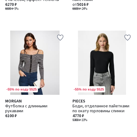
6270 ₽
от
5016 ₽
6600 ₽
-5%
6600 ₽
-24%
-55% по коду 5525
-55% по коду 5525
MORGAN
PIECES
Футболка с длинными
Боди, отделанное пайетками
рукавами
по окату горловины спинки
6100 ₽
4770 ₽
5300 ₽
-10%