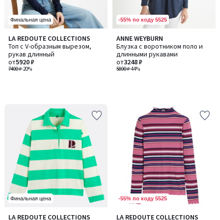
-55% по коду 5525
Финальная цена
LA REDOUTE COLLECTIONS
ANNE WEYBURN
Топ с V-образным вырезом,
Блузка с воротником поло и
рукав длинный
длинными рукавами
от
5920 ₽
от
3248 ₽
7400 ₽
-20%
5800 ₽
-44%
-55% по коду 5525
Финальная цена
LA REDOUTE COLLECTIONS
LA REDOUTE COLLECTIONS