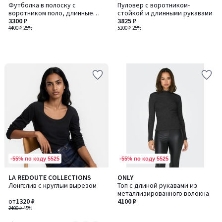
Футболка в полоску с
Пуловер с воротником-
воротником поло, длинные
стойкой и длинными рукавами
рукава
3300 ₽
3825 ₽
4400 ₽
-25%
5100 ₽
-25%
-55% по коду 5525
-55% по коду 5525
3,8
LA REDOUTE COLLECTIONS
ONLY
Количество
/ 5
Лонгслив с круглым вырезом
Топ с длиной рукавами из
цветов:
металлизированного волокна
3
от
1320 ₽
4100 ₽
2400 ₽
-45%