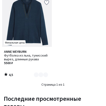
Финальная цена
4,5
ANNE WEYBURN
Количество
/ 5
Футболка из льна, тунисский
цветов:
вырез, длинные рукава
2
5500 ₽
4,5
/
5
Страница 1 из 1
Последние просмотренные