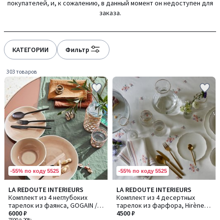
покупателей, и, к сожалению, в данный момент он недоступен для
gauche
droite
заказа.
КАТЕГОРИИ
Фильтр
303 товаров
-55% по коду 5525
-55% по коду 5525
4,2
4,4
LA REDOUTE INTERIEURS
LA REDOUTE INTERIEURS
/ 5
/ 5
Комплект из 4 неглубоких
Комплект из 4 десертных
тарелок из фаянса, GOGAIN /
тарелок из фарфора, Hirène /
ГОГЕЙН
6000 ₽
Хирен
4500 ₽