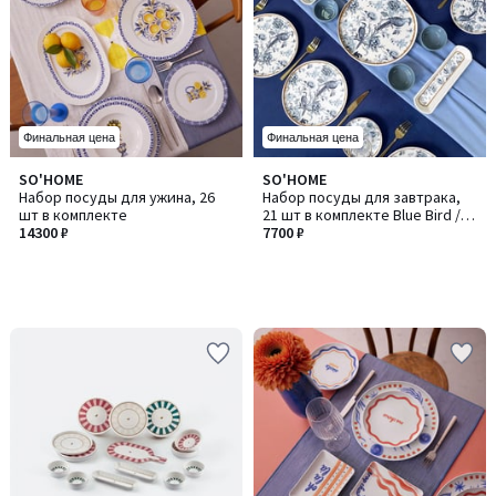
Финальная цена
Финальная цена
SO'HOME
SO'HOME
Набор посуды для ужина, 26
Набор посуды для завтрака,
шт в комплекте
21 шт в комплекте Blue Bird /
14300 ₽
Блю Бёрд 21
7700 ₽