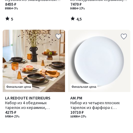
керамики, Arigato / Аригато
8455 ₽
Kanso / Кансо
7470 ₽
8900 ₽
-5%
8300 ₽
-10%
5
4,5
/
/
5
5
Финальная цена
Финальная цена
LA REDOUTE INTERIEURS
AM.PM
Набор из 4 обеденных
Набор из четырех плоских
тарелок из керамики,
тарелок из фарфора с
покрытой глазурованной
4275 ₽
эффектом крапинок, RILKA /
10710 ₽
эмалью с отражающим
5700 ₽
-25%
РИЛКА
11900 ₽
-10%
эффектом, Zuka