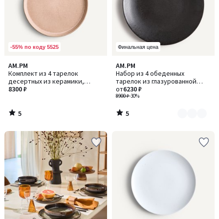
-55% по коду 5525
Финальная цена
5
5
AM.PM
AM.PM
Количество
/
/
Комплект из 4 тарелок
Набор из 4 обеденных
цветов:
5
5
десертных из керамики,
тарелок из глазурованной
2
Gandra / Гандра
8300 ₽
керамики, Kanso / Кансо
от
6230 ₽
8900 ₽
-30%
5
5
/
/
5
5