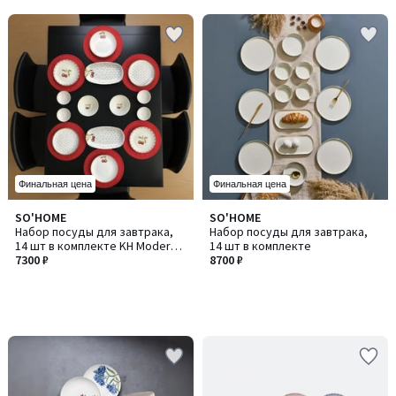
Финальная цена
Финальная цена
SO'HOME
SO'HOME
Набор посуды для завтрака,
Набор посуды для завтрака,
14 шт в комплекте KH Moderna
14 шт в комплекте
Cherry / KХ Модерна Черри
7300 ₽
8700 ₽