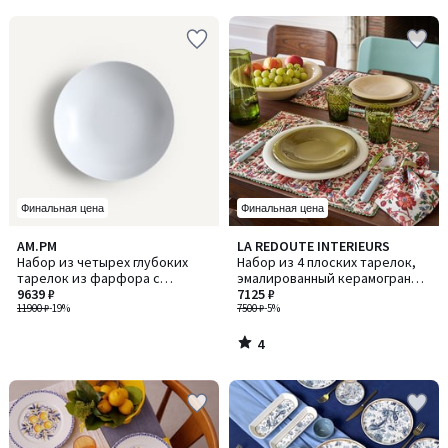
Финальная цена
Финальная цена
4
AM.PM
LA REDOUTE INTERIEURS
/
Набор из четырех глубоких
Набор из 4 плоских тарелок,
5
тарелок из фарфора с
эмалированный керамогранит,
эффектом крапинок, RILKA /
9639 ₽
Toria / Ториа
7125 ₽
РИЛКА
11900 ₽
-19%
7500 ₽
-5%
4
/
5