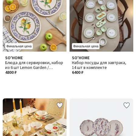
Финальная цена
Финальная цена
SO'HOME
SO'HOME
Блюда для сервировки, набор
Набор посуды для завтрака,
из 6 шт Lemon Garden /
14 шт в комплекте
ЛемонГарден
4800 ₽
6400 ₽