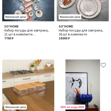
Финальная цена
Финальная цена
SO'HOME
SO'HOME
Набор посуды для завтрака,
Набор посуды для завтрака,
21 шт в комплекте
26 шт в комплекте
HaleLuxRolyefli21 /
7700 ₽
18300 ₽
ХейлЛюксРольефи21
-55% по коду 5525
Финальная цена