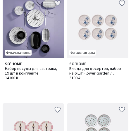
Финальная цена
Финальная цена
SO'HOME
SO'HOME
Набор посуды для завтрака,
Блюда для десертов, набор
19 шт в комплекте
из 6 шт Flower Garden /
14100 ₽
Флауер Гарден
3100 ₽