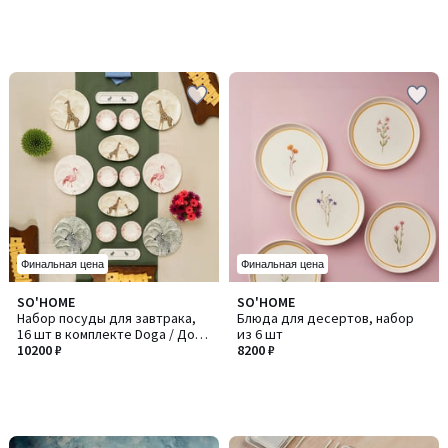
Финальная цена
Финальная цена
SO'HOME
SO'HOME
Набор посуды для завтрака,
Блюда для десертов, набор
16 шт в комплекте Doga / Дога
из 6 шт
16
10200 ₽
8200 ₽