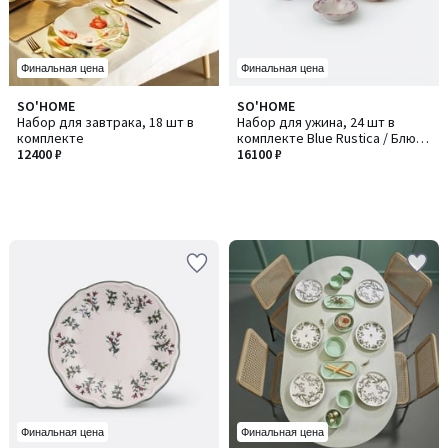
Финальная цена
Финальная цена
SO'HOME
SO'HOME
Набор для завтрака, 18 шт в
Набор для ужина, 24 шт в
комплекте
комплекте Blue Rustica / Блю
12400 ₽
Рустика
16100 ₽
Финальная цена
Финальная цена