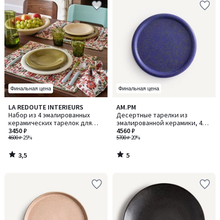
Финальная цена
Финальная цена
3,5
5
LA REDOUTE INTERIEURS
AM.PM
/ 5
/
Набор из 4 эмалированных
Десертные тарелки из
5
керамических тарелок для
эмалированной керамики, 4
десерта, Toria / Ториа
3450 ₽
шт., Battica / Баттика
4560 ₽
4600 ₽
-25%
5700 ₽
-20%
3,5
5
/
/
5
5