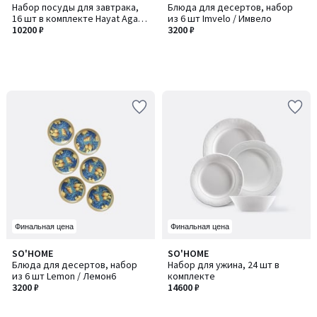
Набор посуды для завтрака,
Блюда для десертов, набор
16 шт в комплекте Hayat Agaci
из 6 шт Imvelo / Имвело
/ Хайат Агаси 16
10200 ₽
3200 ₽
Финальная цена
Финальная цена
SO'HOME
SO'HOME
Блюда для десертов, набор
Набор для ужина, 24 шт в
из 6 шт Lemon / Лемон6
комплекте
3200 ₽
14600 ₽