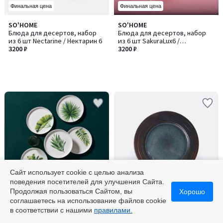
Финальная цена
Финальная цена
SO'HOME
SO'HOME
Блюда для десертов, набор
Блюда для десертов, набор
из 6 шт Nectarine / Нектарин 6
из 6 шт SakuraLux6 /
3200 ₽
СакураЛюкс6
3200 ₽
Сайт использует cookie с целью анализа
поведения посетителей для улучшения Сайта.
Финальная цена
Финальная цена
Продолжая пользоваться Сайтом, вы
Хорошо
соглашаетесь на использование файлов cookie
SO'HOME
SO'HOME
в соответствии с нашими
правилами.
Блюда для десертов, набор
Блюда для десертов, набор
из 6 шт
из 6 шт