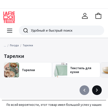
В
корзи
La
Redoute
Меню
Поиск
...
Посуда
Тарелки
Тарелки
Текстиль для
Тарелки
кухни
Précédent
Suivant
-
-
défiler
défiler
По всей вероятности, этот товар имел большой успех у наших
à
à