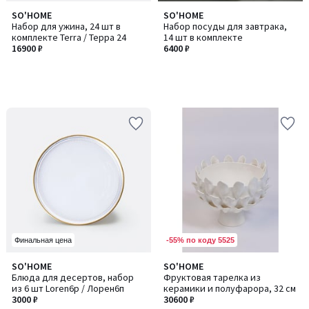
SO'HOME
SO'HOME
Набор для ужина, 24 шт в
Набор посуды для завтрака,
комплекте Terra / Терра 24
14 шт в комплекте
16900 ₽
6400 ₽
-55% по коду 5525
Финальная цена
SO'HOME
SO'HOME
Блюда для десертов, набор
Фруктовая тарелка из
из 6 шт Loren6p / Лорен6п
керамики и полуфарора, 32 см
3000 ₽
30600 ₽