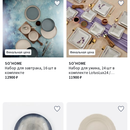
Финальная цена
Финальная цена
SO'HOME
SO'HOME
Набор для завтрака, 16 шт в
Набор для ужина, 24 шт в
комплекте
комплекте LotusLux24 /
12900 ₽
ЛотусЛюкс24
11900 ₽