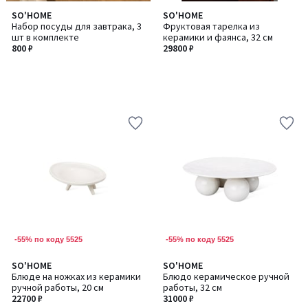
SO'HOME
SO'HOME
Набор посуды для завтрака, 3
Фруктовая тарелка из
шт в комплекте
керамики и фаянса, 32 см
800 ₽
29800 ₽
-55% по коду 5525
-55% по коду 5525
SO'HOME
SO'HOME
Количество
Блюде на ножках из керамики
Блюдо керамическое ручной
цветов:
ручной работы, 20 см
работы, 32 см
2
22700 ₽
31000 ₽