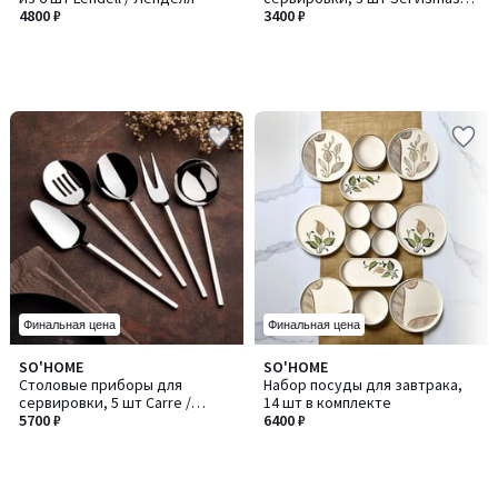
4800 ₽
/ Сервисмаса3
3400 ₽
Финальная цена
Финальная цена
SO'HOME
SO'HOME
Столовые приборы для
Набор посуды для завтрака,
сервировки, 5 шт Carre /
14 шт в комплекте
Карре
5700 ₽
6400 ₽