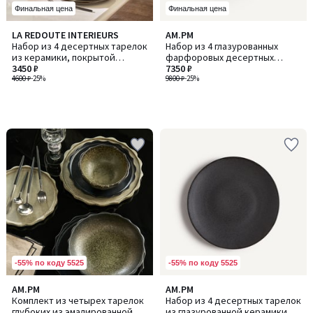
Финальная цена
Финальная цена
LA REDOUTE INTERIEURS
AM.PM
Набор из 4 десертных тарелок
Набор из 4 глазурованных
из керамики, покрытой
фарфоровых десертных
глазурованной эмалью с
3450 ₽
тарелок, RILKA / РИЛКА
7350 ₽
отражающим эффектом, Zuka
4600 ₽
-25%
9800 ₽
-25%
-55% по коду 5525
-55% по коду 5525
5
4,5
AM.PM
AM.PM
/
/ 5
Комплект из четырех тарелок
Набор из 4 десертных тарелок
5
глубоких из эмалированной
из глазурованной керамики,