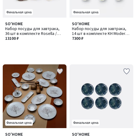
Финальная цена
Финальная цена
SO'HOME
SO'HOME
Набор посуды для завтрака,
Набор посуды для завтрака,
36 шт в комплекте Rosella /
14 шт в комплекте KH Moderna
Роселла 36
13100 ₽
Figaro / KХ Модерна Фигаро
7300 ₽
Финальная цена
Финальная цена
SO'HOME
SO'HOME