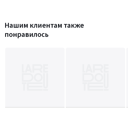
изделия
Нашим клиентам также
Цвета
Рисунок/Зеленый
Размеры
S
понравилось