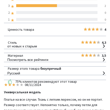
покупателей по всем
3
2
странам
2
0
1
0
100% проверенные отзывы,
Инициативы LaRedoute
Ценность товара
4
детализация
Стиль
4,3
от новых к старым
Материал
3,5
Посмотреть все рейтинги
Размер этого товара
безупречный
Русский
75% клиентов рекомендуют этот товар
08/11/2024
Универсальная модель
Платье на все случаи. Ткань с легким люрексом, но он не портит.
Размер соответствует. Непонятно только, почему петли для