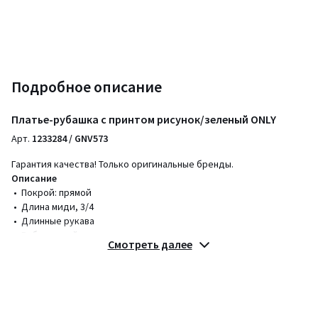
Подробное описание
Платье-рубашка с принтом рисунок/зеленый ONLY
Арт.
1233284 / GNV573
Гарантия качества! Только оригинальные бренды.
Описание
• Покрой: прямой
• Длина миди, 3/4
• Длинные рукава
• Рубашечный воротник поло
Смотреть далее
• С принтом
Состав и уход
• 99% полиэстер, 1% металлизированное волокно
• Следуйте рекомендациям по уходу, указанным на этикетке