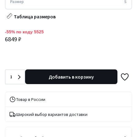
Размер
S
Таблица размеров
-55% по коду 5525
6849 ₽
Количество
Добавить в корзину
1
Товар в России
Широкий выбор вариантов доставки