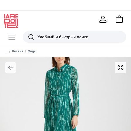
В
корзи
La
Redoute
Меню
Поиск
...
Платья
Миди