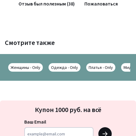
Отзыв был полезным (38)
Пожаловаться
Смотрите также
Женщины - Only
Одежда - Only
Платья - Only
Миди -
Подписка
Купон 1000 руб. на всё
на
новости
Ваш Email
OK