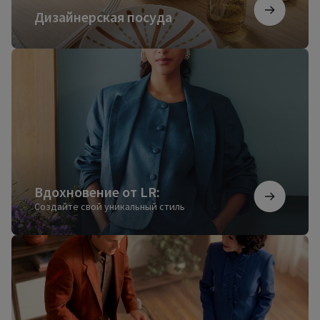
Дизайнерская посуда
Вдохновение
от
LR:
Вдохновение от LR:
Создайте свой уникальный стиль
Мы
стали
будущим
еще
вчера