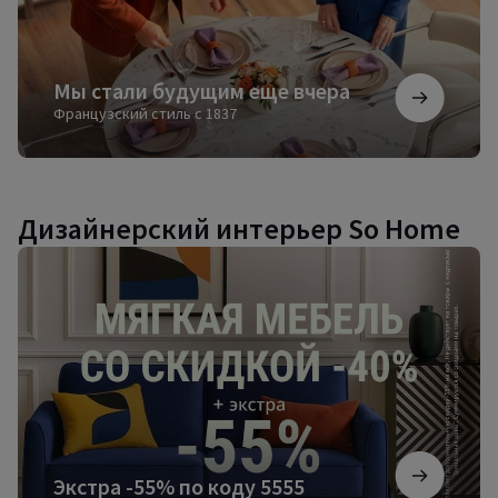
Мы стали будущим еще вчера
Французский стиль с 1837
Дизайнерский интерьер So Home
Экстра
-55%
по
коду
5555
Экстра -55% по коду 5555