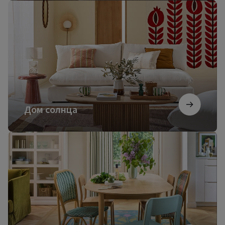
Дом
солнца
Дом солнца
Французский
коттедж