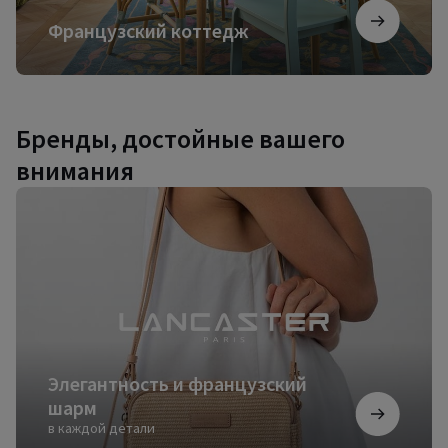
Французский коттедж
Бренды, достойные вашего
внимания
Элегантность
и
французский
шарм
Элегантность и французский
шарм
в каждой детали