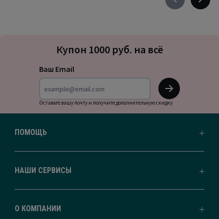
Précédent
Suivan
-
-
défiler
défile
à
à
Подписка
gauche
droite
Купон 1000 руб. на всё
на
новости
Ваш Email
OK
Оставьте вашу почту и получите дополнительную скидку
ПОМОЩЬ
НАШИ СЕРВИСЫ
О КОМПАНИИ