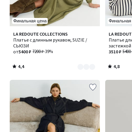
Финальная цена
Финальная
4,4
4,8
Количество
LA REDOUTE COLLECTIONS
LA REDOUT
/ 5
/ 5
цветов:
Платье с длинным рукавом, SUZIE /
Платье дли
3
СЬЮЗИ
застежкой 
от
5400 ₽
7200 ₽
-39%
3510 ₽
5400 
4,4
4,8
/
/
5
5