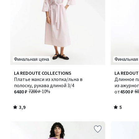
Финальная цена
Финальная
3,9
5
LA REDOUTE COLLECTIONS
LA REDOUT
/ 5
/
Платье макси из хлопка/льна в
Длинное п
5
полоску, рукава длиной 3/4
из ажурно
6480 ₽
7200 ₽
-10%
от
4500 ₽
60
3,9
5
/
/
5
5