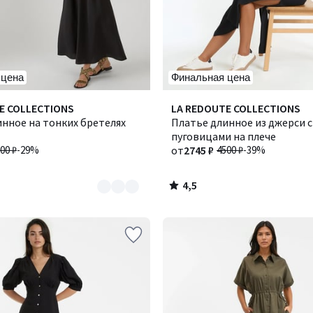
 цена
Финальная цена
4,5
E COLLECTIONS
Количество
LA REDOUTE COLLECTIONS
/ 5
нное на тонких бретелях
цветов:
Платье длинное из джерси с
2
пуговицами на плече
00 ₽
-29%
от
2745 ₽
4500 ₽
-39%
4,5
/
5