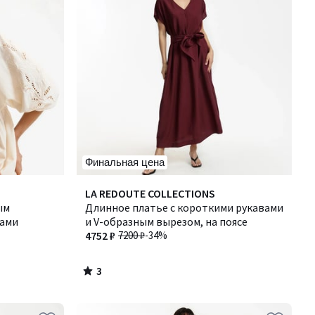
Финальная цена
3
LA REDOUTE COLLECTIONS
/
ым
Длинное платье с короткими рукавами
5
вами
и V-образным вырезом, на поясе
4752 ₽
7200 ₽
-34%
3
/
5