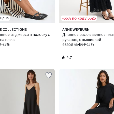
 цена
-55% по коду 5525
4,7
E COLLECTIONS
Количество
ANNE WEYBURN
/ 5
нное из джерси в полоску с
цветов:
Длинное расклешенное плат
на плече
2
рукавов, с вышивкой
₽
-35%
9690 ₽
11400 ₽
-15%
4,7
/
5