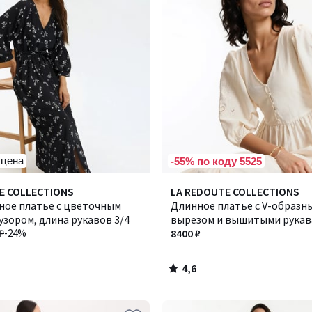
 цена
-55% по коду 5525
4,6
E COLLECTIONS
LA REDOUTE COLLECTIONS
/ 5
ное платье с цветочным
Длинное платье с V-образн
зором, длина рукавов 3/4
вырезом и вышитыми рука
₽
-24%
8400 ₽
4,6
/
5