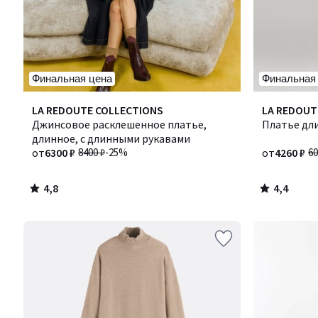
Финальная цена
Финальная
4,8
4,4
LA REDOUTE COLLECTIONS
Количество
LA REDOUT
/ 5
/ 5
Джинсовое расклешенное платье,
цветов:
Платье дли
длинное, с длинными рукавами
2
от
6300 ₽
8400 ₽
-25%
от
4260 ₽
60
4,8
4,4
/
/
5
5