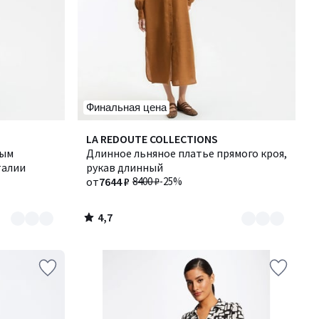
Финальная цена
4,7
Количество
LA REDOUTE COLLECTIONS
/ 5
ным
цветов:
Длинное льняное платье прямого кроя,
талии
3
рукав длинный
от
7644 ₽
8400 ₽
-25%
4,7
/
5