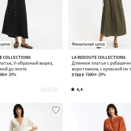
 цена
Финальная цена
4,4
E COLLECTIONS
Количество
LA REDOUTE COLLECTIONS
/ 5
латье, V-образный вырез,
цветов:
Длинное платье с рубашеч
ной до локтя
2
воротником, с кулиской по 
00 ₽
-20%
5760 ₽
7200 ₽
-20%
4,4
/
5