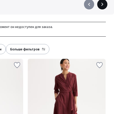
Précédent
Suivant
-
-
défiler
défiler
à
à
момент он недоступен для заказа.
gauche
droite
и
больше фильтров