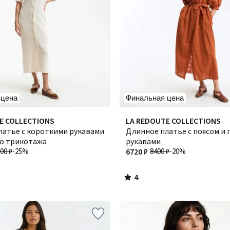
 цена
Финальная цена
4
E COLLECTIONS
Количество
LA REDOUTE COLLECTIONS
/
латье с короткими рукавами
цветов:
Длинное платье с поясом 
5
го трикотажа
2
рукавами
00 ₽
-25%
6720 ₽
8400 ₽
-20%
4
/
5