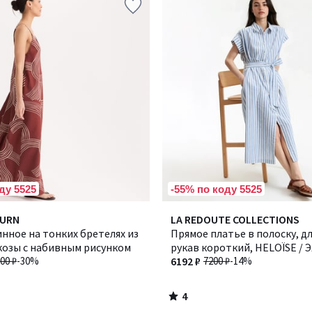
ду 5525
-55% по коду 5525
4
BURN
LA REDOUTE COLLECTIONS
/
нное на тонких бретелях из
Прямое платье в полоску, д
5
козы с набивным рисунком
рукав короткий, HELOÏSE /
00 ₽
-30%
6192 ₽
7200 ₽
-14%
4
/