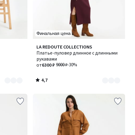
Финальная цена
4,7
Количество
LA REDOUTE COLLECTIONS
/ 5
цветов:
Платье-пуловер длинное с длинными
3
рукавами
от
6300 ₽
9000 ₽
-30%
4,7
/
5