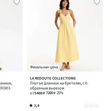
Финальная цена
3,4
Количество
LA REDOUTE COLLECTIONS
/ 5
линное,
цветов:
Платье длинное на бретелях, с V-
 ЭЛОИЗ
2
образным вырезом
от
5400 ₽
7200 ₽
-25%
3,4
/