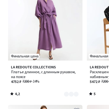
Финальная цена
Финальная
4,2
5
Количество
LA REDOUTE COLLECTIONS
LA REDOUT
/ 5
/
цветов:
Платье длинное, с длинным рукавом,
Расклешен
5
2
на поясе
набивным у
4752 ₽
7200 ₽
-34%
5472 ₽
7200 
4,2
5
/
/
5
5