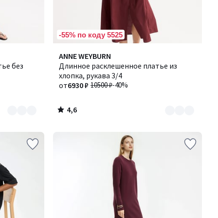
-55% по коду 5525
4,6
Количество
ANNE WEYBURN
/ 5
ье без
цветов:
Длинное расклешенное платье из
2
хлопка, рукава 3/4
от
6930 ₽
10500 ₽
-40%
4,6
/
5