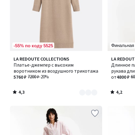
Финальная
-55% по коду 5525
4,3
4,2
Количество
LA REDOUTE COLLECTIONS
Количество
LA REDOUT
/ 5
/ 5
цветов:
Платье-джемпер с высоким
цветов:
Длинное п
2
воротником из воздушного трикотажа
2
рукава дли
5760 ₽
7200 ₽
-20%
от
4800 ₽
60
4,3
4,2
/
/
5
5