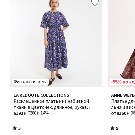
Финальная цена
-55% по ко
5
5
LA REDOUTE COLLECTIONS
ANNE WEY
/
/
Расклешенное платье из набивной
Платье дли
5
5
ткани в цветочек, длинное, рукав
льна и вис
короткий
6192 ₽
7200 ₽
-14%
от
8160 ₽
96
5
5
/
/