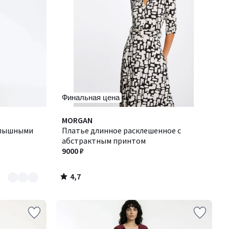
Финальная цена
4,7
MORGAN
/ 5
и пышными
Платье длинное расклешенное с
абстрактным принтом
9000 ₽
4,7
/
5