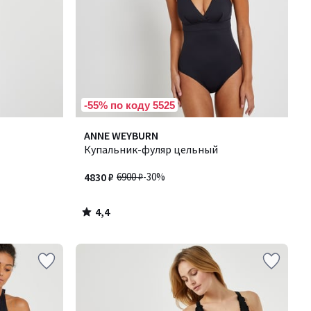
-55% по коду 5525
4,4
ANNE WEYBURN
/ 5
Купальник-фуляр цельный
4830 ₽
6900 ₽
-30%
4,4
/
5