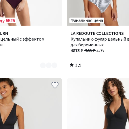
Финальная цена
ду 5525
3,9
BURN
LA REDOUTE COLLECTIONS
/ 5
 цельный с эффектом
Купальник-фуляр цельный в
ки
для беременных
4875 ₽
7500 ₽
-35%
3,9
/
5