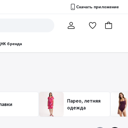
Скачать приложение
Перейти
В
Мой
в
корзину
счет
список
ДНК бренда
избранного
Парео, летняя
лавки
одежда