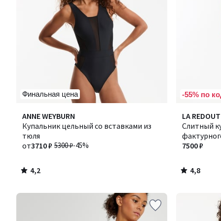
Финальная цена
-55% по ко
4,2
4,8
ANNE WEYBURN
LA REDOUT
/ 5
/ 5
Купальник цельный со вставками из
Слитный к
тюля
фактурног
от
3710 ₽
5300 ₽
-45%
люрексом
7500 ₽
4,2
4,8
/
/
5
5