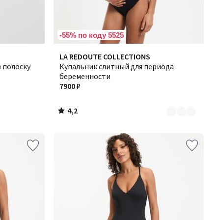
-55% по коду 5525
4,2
Количество
LA REDOUTE COLLECTIONS
/ 5
 полоску
цветов:
Купальник слитный для периода
2
беременности
7900 ₽
4,2
/
5