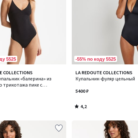
ду 5525
-55% по коду 5525
4,2
E COLLECTIONS
LA REDOUTE COLLECTIONS
/ 5
упальник «балерина» из
Купальник-фуляр цельный
о трикотажа пике с
5400 ₽
4,2
/
5