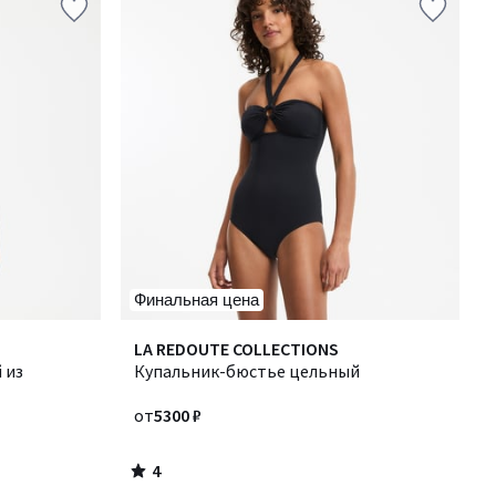
Финальная цена
4
LA REDOUTE COLLECTIONS
/
 из
Купальник-бюстье цельный
5
от
5300 ₽
4
/