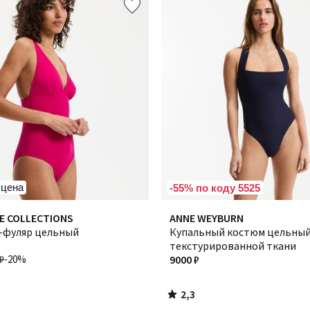
 цена
-55% по коду 5525
2,3
E COLLECTIONS
ANNE WEYBURN
/ 5
-фуляр цельный
Купальный костюм цельный
текстурированной ткани
₽
-20%
9000 ₽
2,3
/