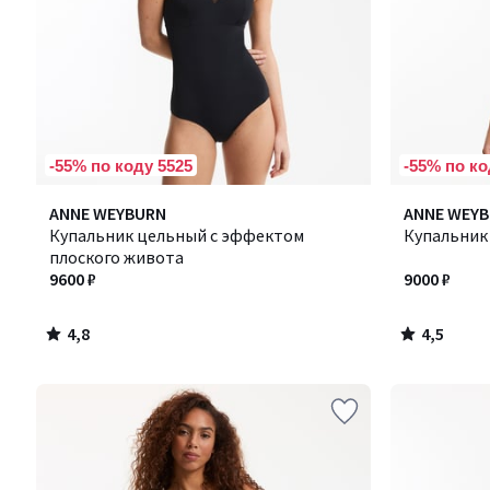
-55% по коду 5525
-55% по ко
4,8
4,5
ANNE WEYBURN
ANNE WEY
/ 5
/ 5
Купальник цельный с эффектом
Купальник
плоского живота
9600 ₽
9000 ₽
4,8
4,5
/
/
5
5