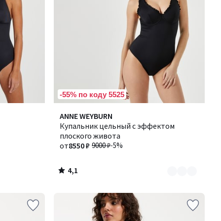
-55% по коду 5525
4,1
Количество
ANNE WEYBURN
/ 5
цветов:
Купальник цельный с эффектом
3
плоского живота
от
8550 ₽
9000 ₽
-5%
4,1
/
5