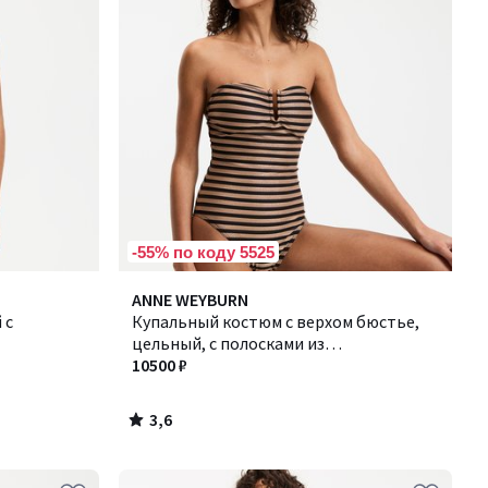
-55% по коду 5525
3,6
ANNE WEYBURN
/ 5
 с
Купальный костюм с верхом бюстье,
цельный, с полосками из
металлизированной нити
10500 ₽
3,6
/
5