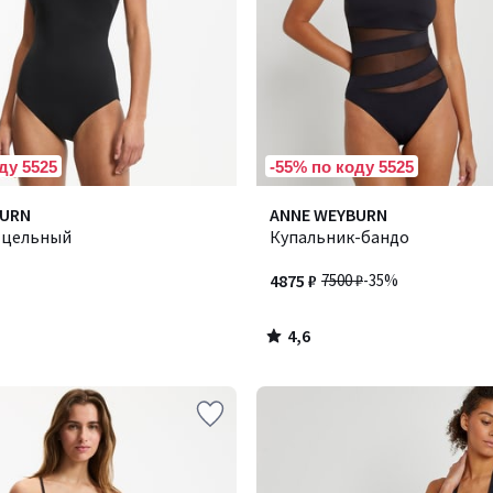
ду 5525
-55% по коду 5525
4,6
BURN
ANNE WEYBURN
/ 5
 цельный
Купальник-бандо
4875 ₽
7500 ₽
-35%
4,6
/
5