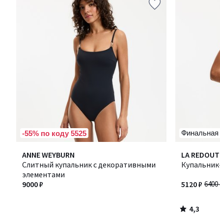
Финальная
-55% по коду 5525
4,3
ANNE WEYBURN
LA REDOUT
/ 5
Слитный купальник с декоративными
Купальник
элементами
9000 ₽
5120 ₽
6400 
4,3
/