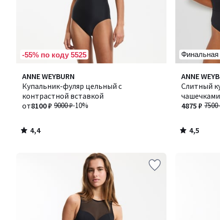
Финальная
-55% по коду 5525
4,4
4,5
ANNE WEYBURN
ANNE WEY
/ 5
/ 5
Купальник-фуляр цельный с
Слитный к
контрастной вставкой
чашечками
от
8100 ₽
9000 ₽
-10%
4875 ₽
7500 
4,4
4,5
/
/
5
5