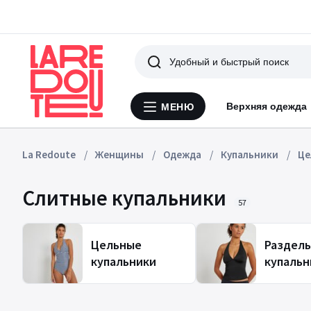
Поиск
Верхняя одежда
МЕНЮ
Меню
La
Redoute
La Redoute
Женщины
Одежда
Купальники
Це
Слитные купальники
57
Цельные
Раздел
купальники
купальн