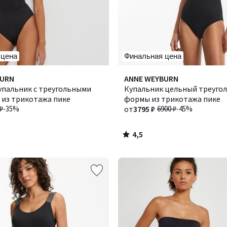
 цена
Финальная цена
4,5
BURN
Количество
ANNE WEYBURN
/ 5
упальник с треугольными
цветов:
Купальник цельный треуго
 из трикотажа пике
3
формы из трикотажа пике
₽
-35%
от
3795 ₽
6900 ₽
-45%
4,5
/
5