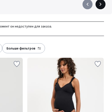
Précédent
Suivant
-
-
défiler
défiler
à
à
момент он недоступен для заказа.
gauche
droite
больше фильтров