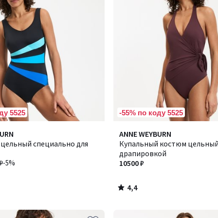
ду 5525
-55% по коду 5525
4,4
BURN
ANNE WEYBURN
/ 5
 цельный специально для
Купальный костюм цельный
драпировкой
₽
-5%
10500 ₽
4,4
/
5