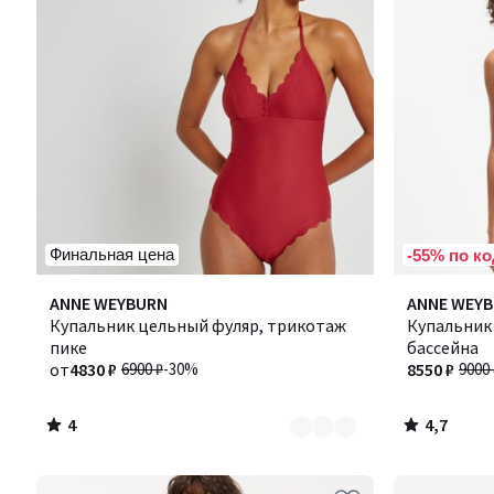
Финальная цена
-55% по ко
4
4,7
Количество
ANNE WEYBURN
ANNE WEY
/
/ 5
цветов:
Купальник цельный фуляр, трикотаж
Купальник
5
3
пике
бассейна
от
4830 ₽
6900 ₽
-30%
8550 ₽
9000 
4
4,7
/
/
5
5