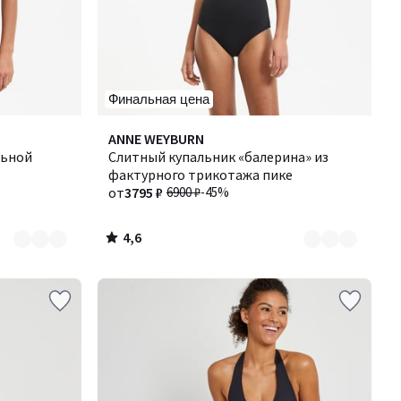
Финальная цена
4,6
Количество
ANNE WEYBURN
/ 5
льной
цветов:
Слитный купальник «балерина» из
3
фактурного трикотажа пике
от
3795 ₽
6900 ₽
-45%
4,6
/
5