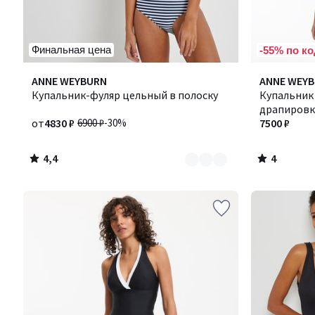
Финальная цена
-55% по ко
4,4
4
Количество
ANNE WEYBURN
Количество
ANNE WEY
/ 5
/
цветов:
Купальник-фуляр цельный в полоску
цветов:
Купальник
5
2
3
драпиров
от
4830 ₽
6900 ₽
-30%
7500 ₽
4,4
4
/
/
5
5