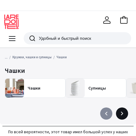
В
корзи
La
Redoute
Меню
Поиск
...
Кружки, чашки и супницы
Чашки
Чашки
Чашки
Супницы
Précédent
Suivant
-
-
défiler
défiler
По всей вероятности, этот товар имел большой успех у наших
à
à