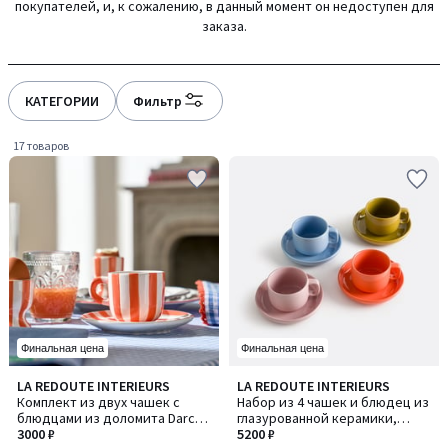
покупателей, и, к сожалению, в данный момент он недоступен для
gauche
droite
заказа.
КАТЕГОРИИ
Фильтр
17 товаров
Финальная цена
Финальная цена
4,4
5
LA REDOUTE INTERIEURS
LA REDOUTE INTERIEURS
/ 5
/
Комплект из двух чашек с
Набор из 4 чашек и блюдец из
5
блюдцами из доломита Darcy /
глазурованной керамики,
Дарси
3000 ₽
VETORI/ВЕТОРИ
5200 ₽