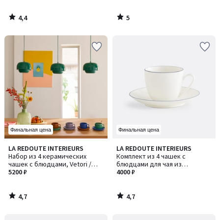
4,4
5
/
/
5
5
Финальная цена
Финальная цена
4,7
4,7
LA REDOUTE INTERIEURS
LA REDOUTE INTERIEURS
/ 5
/ 5
Набор из 4 керамических
Комплект из 4 чашек с
чашек с блюдцами, Vetori /
блюдцами для чая из
Ветори
5200 ₽
фарфора, Malo / Мало
4000 ₽
4,7
4,7
/
/
5
5