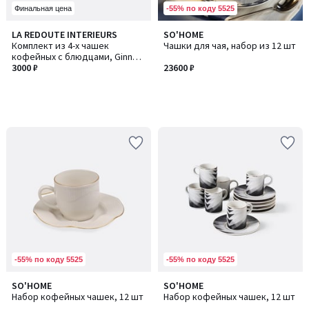
-55% по коду 5525
Финальная цена
LA REDOUTE INTERIEURS
SO'HOME
Комплект из 4-х чашек
Чашки для чая, набор из 12 шт
кофейных с блюдцами, Ginny /
Джинни
3000 ₽
23600 ₽
-55% по коду 5525
-55% по коду 5525
SO'HOME
SO'HOME
Набор кофейных чашек, 12 шт
Набор кофейных чашек, 12 шт