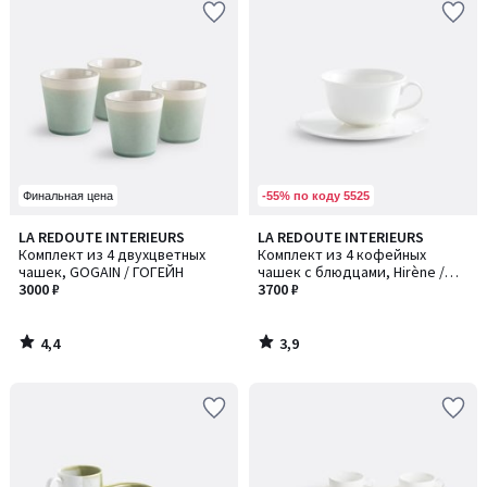
-55% по коду 5525
Финальная цена
4,4
3,9
LA REDOUTE INTERIEURS
LA REDOUTE INTERIEURS
/ 5
/ 5
Комплект из 4 двухцветных
Комплект из 4 кофейных
чашек, GOGAIN / ГОГЕЙН
чашек с блюдцами, Hirène /
3000 ₽
Хирен
3700 ₽
4,4
3,9
/
/
5
5