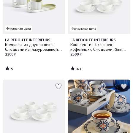
Финальная цена
Финальная цена
5
4,1
LA REDOUTE INTERIEURS
LA REDOUTE INTERIEURS
/
/ 5
Комплект из двух чашек с
Комплект из 4-х чашек
5
блюдцами из глазурованной
кофейных с блюдцами, Ginny /
керамики, Desnia / Десниа
2300 ₽
Джинни
2500 ₽
5
4,1
/
/
5
5