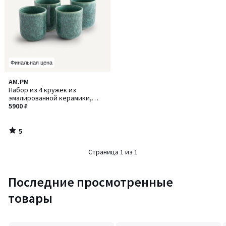
Финальная цена
5
AM.PM
/
Набор из 4 кружек из
5
эмалированной керамики,
Dorna / Дорна
5900 ₽
5
/
5
Страница 1 из 1
Последние просмотренные
товары