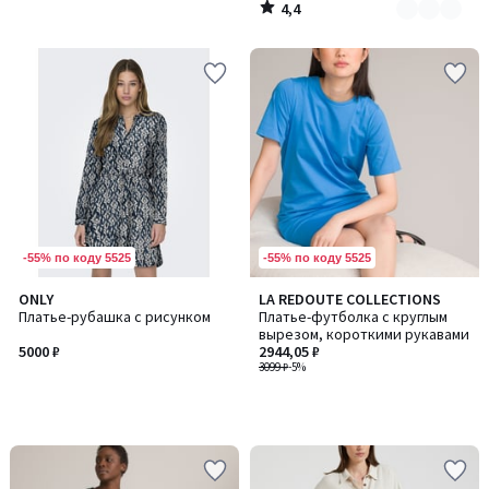
4,4
/
5
-55% по коду 5525
-55% по коду 5525
ONLY
LA REDOUTE COLLECTIONS
Платье-рубашка с рисунком
Платье-футболка с круглым
вырезом, короткими рукавами
5000 ₽
2944,05 ₽
3099 ₽
-5%