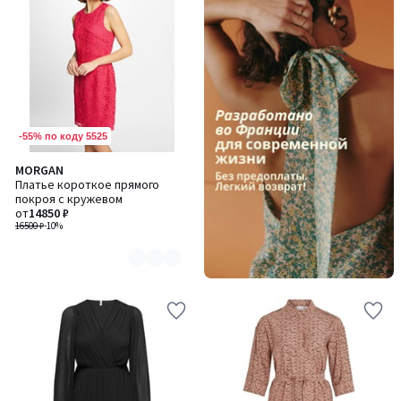
-55% по коду 5525
MORGAN
Количество
Платье короткое прямого
цветов:
покроя с кружевом
2
от
14850 ₽
16500 ₽
-10%