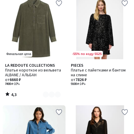
-55% по коду 5525
Финальная цена
4,3
LA REDOUTE COLLECTIONS
PIECES
Количество
/ 5
Платье короткое из вельвета
Платье с пайетками и бантом
цветов:
ALBANE / АЛЬБАН
на спине
2
от
6660 ₽
от
7826 ₽
7400 ₽
-10%
9100 ₽
-14%
4,3
/
5