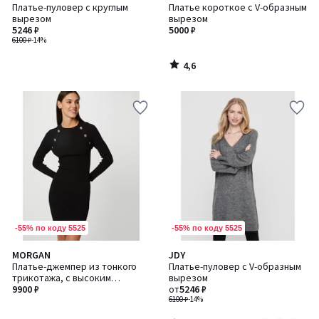
/ 5
Платье-пуловер с круглым
Платье короткое с V-образным
вырезом
вырезом
5246 ₽
5000 ₽
6100 ₽
-14%
4,6
/
5
-55% по коду 5525
-55% по коду 5525
4,4
MORGAN
JDY
Количество
/ 5
Платье-джемпер из тонкого
Платье-пуловер с V-образным
цветов:
трикотажа, с высоким
вырезом
2
воротником
9900 ₽
от
5246 ₽
6100 ₽
-14%