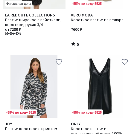
-55% по коду 5525
Финальная цена
5
LA REDOUTE COLLECTIONS
VERO MODA
/
Платье широкое с пайетками,
Короткое платье из велюра
5
короткое, рукав 3/4
от
7280 ₽
7600 ₽
10400 ₽
-30%
5
/
5
-55% по коду 5525
-55% по коду 5525
4,7
JDY
ONLY
/ 5
Платье короткое с принтом
Короткое платье из
искусственной кожи, 100%