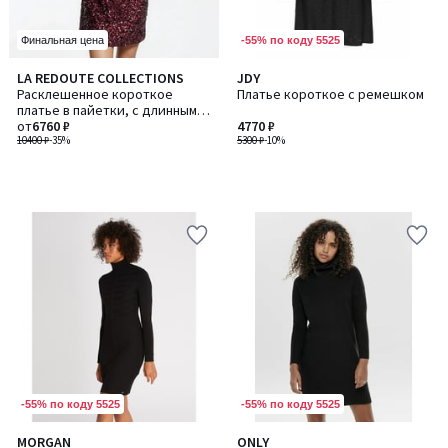
-55% по коду 5525
Финальная цена
LA REDOUTE COLLECTIONS
JDY
Расклешенное короткое
Платье короткое с ремешком
платье в пайетки, с длинным
рукавом
от
6760 ₽
4770 ₽
10400 ₽
-35%
5300 ₽
-10%
-55% по коду 5525
-55% по коду 5525
4,7
MORGAN
ONLY