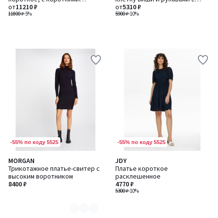
рукавами
от
11210 ₽
напуском
от
5310 ₽
11800 ₽
-5%
5900 ₽
-10%
-55% по коду 5525
-55% по коду 5525
MORGAN
JDY
Количество
Трикотажное платье-свитер с
Платье короткое
цветов:
высоким воротником
расклешенное
2
8400 ₽
4770 ₽
5300 ₽
-10%