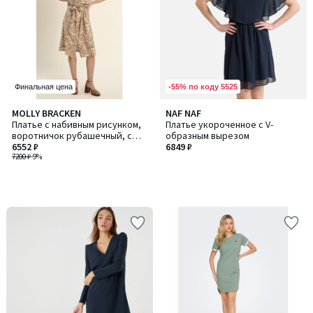
-55% по коду 5525
Финальная цена
MOLLY BRACKEN
NAF NAF
Платье с набивным рисунком,
Платье укороченное с V-
воротничок рубашечный, с
образным вырезом
поясом
6552 ₽
6849 ₽
7200 ₽
-9%