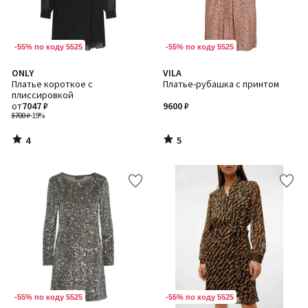
-55% по коду 5525
-55% по коду 5525
4
5
ONLY
VILA
/
/
Платье короткое с
Платье-рубашка с принтом
5
5
плиссировкой
от
7047 ₽
9600 ₽
8700 ₽
-19%
4
5
/
/
5
5
-55% по коду 5525
-55% по коду 5525