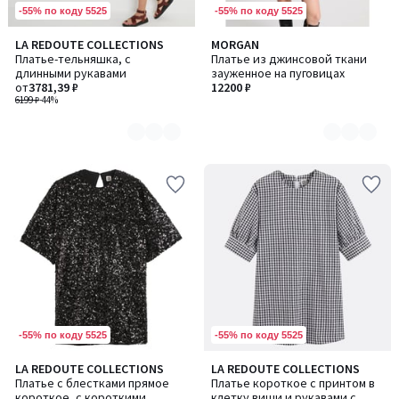
-55% по коду 5525
-55% по коду 5525
LA REDOUTE COLLECTIONS
MORGAN
Количество
Количество
Платье-тельняшка, с
Платье из джинсовой ткани
цветов:
цветов:
длинными рукавами
зауженное на пуговицах
3
2
от
3781,39 ₽
12200 ₽
6199 ₽
-44%
-55% по коду 5525
-55% по коду 5525
LA REDOUTE COLLECTIONS
LA REDOUTE COLLECTIONS
Платье с блестками прямое
Платье короткое с принтом в
короткое, с короткими
клетку виши и рукавами с