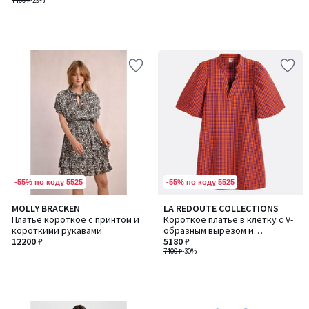
7400 ₽
-29%
-55% по коду 5525
-55% по коду 5525
MOLLY BRACKEN
LA REDOUTE COLLECTIONS
Платье короткое с принтом и
Короткое платье в клетку с V-
короткими рукавами
образным вырезом и
12200 ₽
рукавами-баллонами
5180 ₽
7400 ₽
-30%