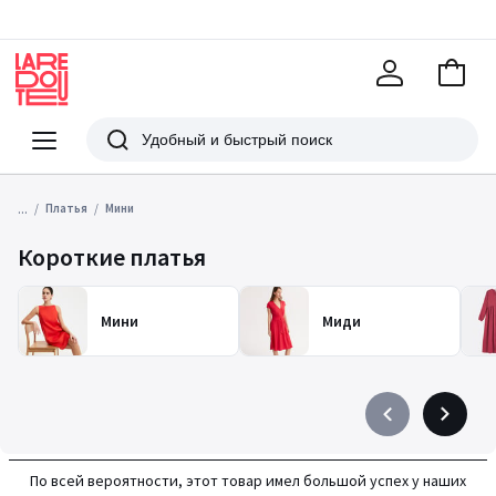
В
корзи
La
Redoute
Меню
Поиск
...
Платья
Мини
Короткие платья
Мини
Миди
Précédent
Suivant
-
-
défiler
défiler
По всей вероятности, этот товар имел большой успех у наших
à
à