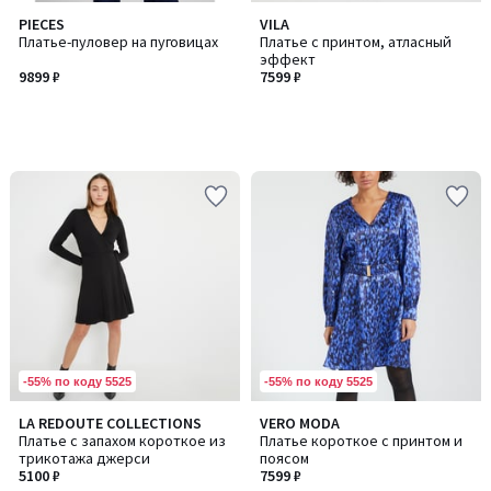
PIECES
VILA
Платье-пуловер на пуговицах
Платье с принтом, атласный
эффект
9899 ₽
7599 ₽
-55% по коду 5525
-55% по коду 5525
4,7
LA REDOUTE COLLECTIONS
VERO MODA
Количество
/ 5
Платье с запахом короткое из
Платье короткое с принтом и
цветов:
трикотажа джерси
поясом
2
5100 ₽
7599 ₽