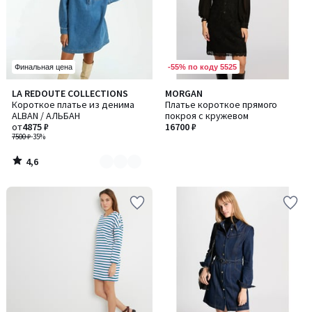
-55% по коду 5525
Финальная цена
4,6
LA REDOUTE COLLECTIONS
MORGAN
Количество
/ 5
Короткое платье из денима
Платье короткое прямого
цветов:
ALBAN / АЛЬБАН
покроя с кружевом
2
от
4875 ₽
16700 ₽
7500 ₽
-35%
4,6
/
5