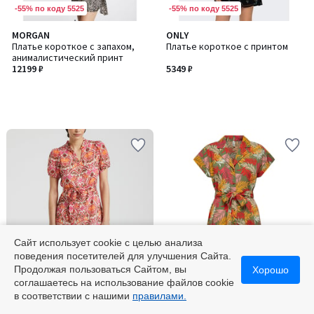
-55% по коду 5525
-55% по коду 5525
MORGAN
ONLY
Платье короткое с запахом,
Платье короткое с принтом
анималистический принт
12199 ₽
5349 ₽
Сайт использует cookie с целью анализа
поведения посетителей для улучшения Сайта.
-55% по коду 5525
-55% по коду 5525
Продолжая пользоваться Сайтом, вы
Хорошо
соглашаетесь на использование файлов cookie
ONLY
ONLY
в соответствии с нашими
правилами.
Платье короткое с принтом, с
Платье-рубашка с завязками
завязками