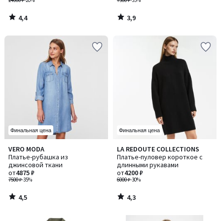
24000 ₽
-20%
7500 ₽
-35%
4,4
3,9
/
/
5
5
Финальная цена
Финальная цена
4,5
4,3
VERO MODA
LA REDOUTE COLLECTIONS
/ 5
/ 5
Платье-рубашка из
Платье-пуловер короткое с
джинсовой ткани
длинными рукавами
от
4875 ₽
от
4200 ₽
7500 ₽
-35%
6000 ₽
-30%
4,5
4,3
/
/
5
5