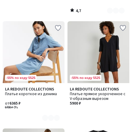
4,7
/
5
-55% по коду 5525
-55% по коду 5525
LA REDOUTE COLLECTIONS
LA REDOUTE COLLECTIONS
Количество
Платье короткое из денима
Платье прямое укороченное с
цветов:
V-образным вырезом
2
от
6365 ₽
5900 ₽
6700 ₽
-5%