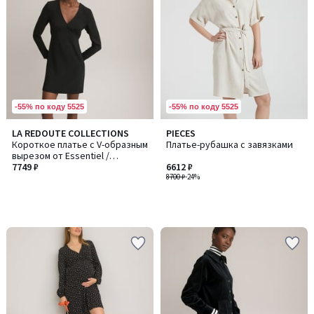
-55% по коду 5525
-55% по коду 5525
LA REDOUTE COLLECTIONS
PIECES
Короткое платье с V-образным
Платье-рубашка с завязками
вырезом от Essentiel /
Эссентьель
7749 ₽
6612 ₽
8700 ₽
-24%