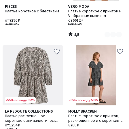
4,5
PIECES
VERO MODA
Количество
/ 5
Платье короткое с блестками
Платье короткое с принтом и
цветов:
V-образным вырезом
2
от
7296 ₽
от
6612 ₽
9600 ₽
-24%
8700 ₽
-24%
4,5
/
5
-55% по коду 5525
-55% по коду 5525
LA REDOUTE COLLECTIONS
MOLLY BRACKEN
Платье расклешенное
Платье короткое с принтом,
короткое с анималистическим
расклешенное и с короткими
принтом
от
5254 ₽
рукавами
8700 ₽