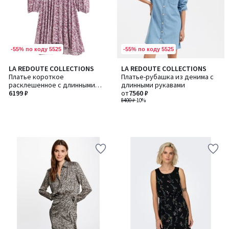
-55% по коду 5525
-55% по коду 5525
LA REDOUTE COLLECTIONS
LA REDOUTE COLLECTIONS
Платье короткое
Платье-рубашка из денима с
расклешенное с длинными
длинными рукавами
рукавами
6199 ₽
от
7560 ₽
8400 ₽
-10%