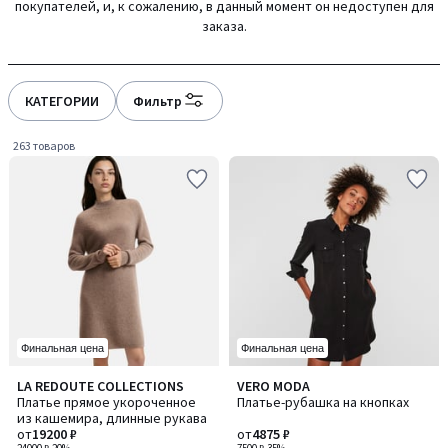
покупателей, и, к сожалению, в данный момент он недоступен для
gauche
droite
заказа.
КАТЕГОРИИ
Фильтр
263 товаров
Финальная цена
Финальная цена
4,4
3,9
LA REDOUTE COLLECTIONS
VERO MODA
/ 5
/ 5
Платье прямое укороченное
Платье-рубашка на кнопках
из кашемира, длинные рукава
от
19200 ₽
от
4875 ₽