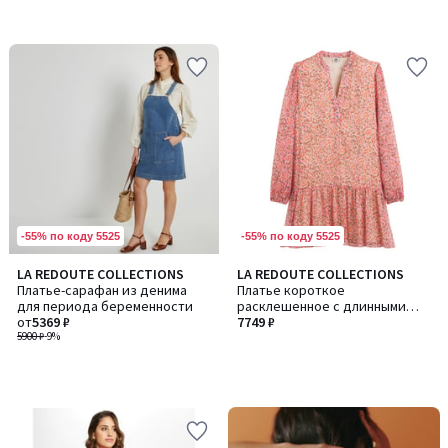
-55% по коду 5525
-55% по коду 5525
LA REDOUTE COLLECTIONS
LA REDOUTE COLLECTIONS
Платье-сарафан из денима
Платье короткое
для периода беременности
расклешенное с длинными
от
5369 ₽
рукавами
7749 ₽
5900 ₽
-9%