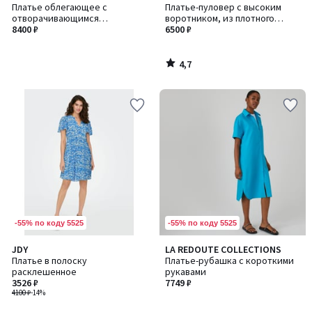
/ 5
Платье облегающее с
Платье-пуловер с высоким
отворачивающимся
воротником, из плотного
воротником и длинными
8400 ₽
трикотажа
6500 ₽
рукавами
4,7
/
5
-55% по коду 5525
-55% по коду 5525
JDY
LA REDOUTE COLLECTIONS
Платье в полоску
Платье-рубашка с короткими
расклешенное
рукавами
3526 ₽
7749 ₽
4100 ₽
-14%