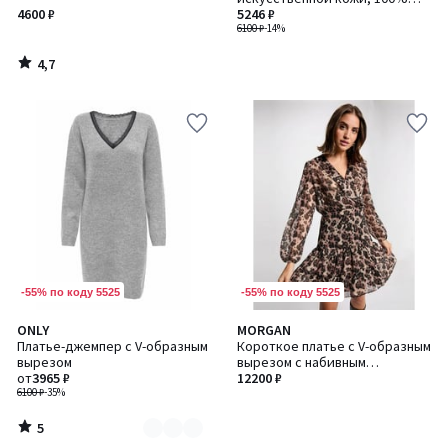
4600 ₽
полиэстер
5246 ₽
6100 ₽
-14%
4,7
/
5
-55% по коду 5525
-55% по коду 5525
5
ONLY
MORGAN
Количество
/
Платье-джемпер с V-образным
Короткое платье с V-образным
цветов:
5
вырезом
вырезом с набивным
2
от
3965 ₽
леопардовым рисунком
12200 ₽
6100 ₽
-35%
5
/