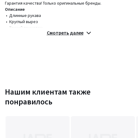
Гарантия качества! Только оригинальные бренды.
Описание
• Длинные рукава
• Круглый вырез
• Тонкий трикотаж
Смотреть далее
• Узор в полоску
Состав и уход
• 50% вискоза, 50% акрил
• Следуйте рекомендациям по уходу, указанным на этикетке
изделия
Цвета
Нашим клиентам также
Черный в белую полоску
Размеры
XS
понравилось