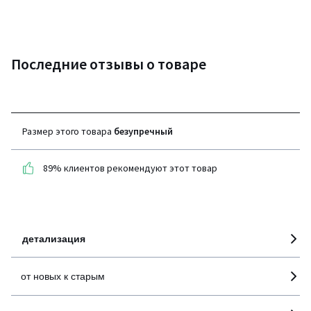
Последние отзывы о товаре
4,6
(9 отзывов)
Размер этого товара
безупречный
средняя оценка
покупателей по всем
89% клиентов рекомендуют этот товар
странам
100% проверенные отзывы,
Инициативы LaRedoute
детализация
от новых к старым