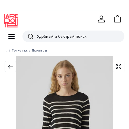
В
корзи
La
Redoute
Меню
Поиск
...
Трикотаж
Пуловеры