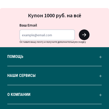
Подписка
Купон 1000 руб. на всё
на
новости
Ваш Email
OK
Оставьте вашу почту и получите дополнительную скидку
ПОМОЩЬ
НАШИ СЕРВИСЫ
О КОМПАНИИ