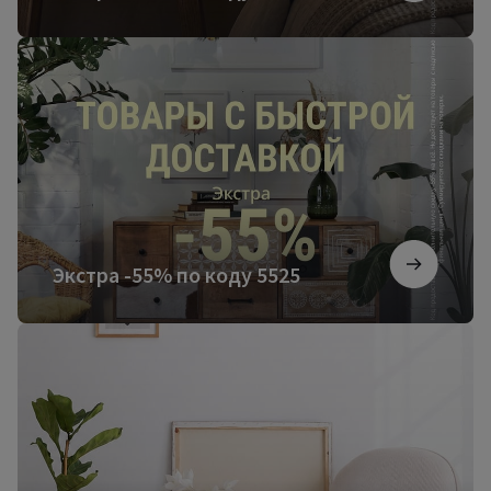
Экстра
-55%
по
коду
5525
Экстра -55% по коду 5525
Более
3000
новинок
мебели