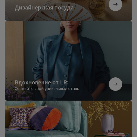
Дизайнерская посуда
Вдохновение
от
LR:
Вдохновение от LR:
Создайте свой уникальный стиль
Ковры
для
настоящего
уюта