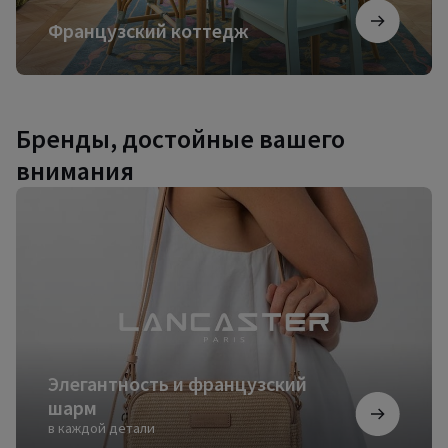
Французский коттедж
Бренды, достойные вашего
внимания
Элегантность
и
французский
шарм
Элегантность и французский
шарм
в каждой детали