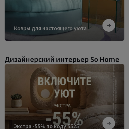
Ковры для настоящего уюта
Дизайнерский интерьер So Home
Экстра
-55%
по
коду
5525
Экстра -55% по коду 5525