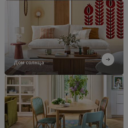
Дом
солнца
Дом солнца
Французский
коттедж