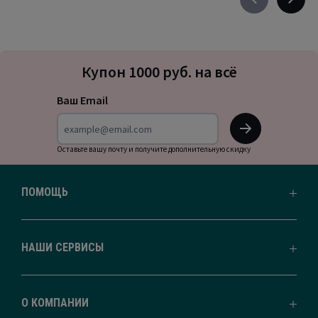
Précédent
Suivan
-
-
défiler
défile
à
à
Подписка
gauche
droite
Купон 1000 руб. на всё
на
новости
Ваш Email
OK
Оставьте вашу почту и получите дополнительную скидку
ПОМОЩЬ
НАШИ СЕРВИСЫ
О КОМПАНИИ