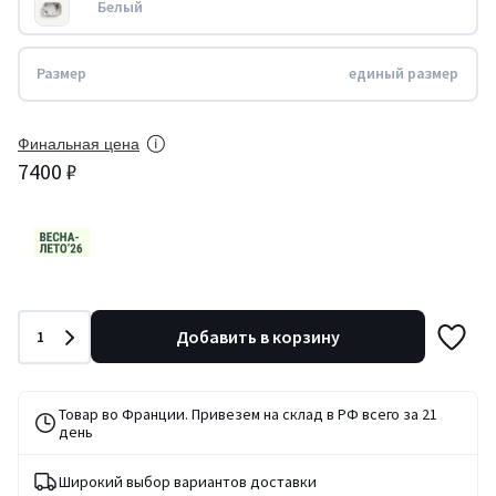
Белый
Размер
единый размер
Финальная цена
7400 ₽
Количество
Добавить в корзину
1
Товар во Франции. Привезем на склад в РФ всего за 21
день
Широкий выбор вариантов доставки