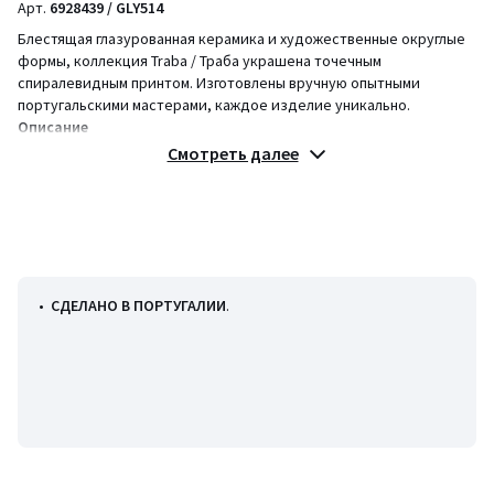
Арт.
6928439 / GLY514
Блестящая глазурованная керамика и художественные округлые
формы, коллекция Traba / Траба украшена точечным
спиралевидным принтом. Изготовлены вручную опытными
португальскими мастерами, каждое изделие уникально.
Описание
• Глазурованная керамика с фиолетовыми каплями по кругу
Смотреть далее
(произвольное нанесение ярких пятен)
• В комплекте 4 штуки
Уход
• Подходят для посудомоечной машины и микроволновки
Качество
•
СДЕЛАНО В ПОРТУГАЛИИ
.
• Посуде из эмалированной керамики с чистыми и гармоничными
линиями свойственны слегка неоднородные линии. Переливы
цвета, иногда переходящие из матового в глянцевый, играют на
свету.
• Сделано вручную в Португалии
• Креативность, уникальность и высокое качество: такой лозунг
у семейного предприятия из Португалии, основанного в 1886
году.