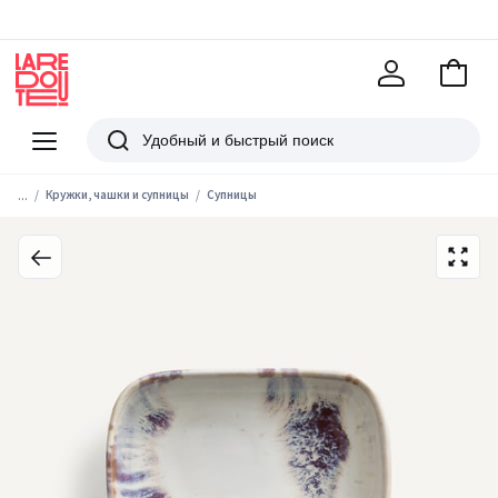
В
корзи
La
Redoute
Меню
Поиск
...
Кружки, чашки и супницы
Супницы