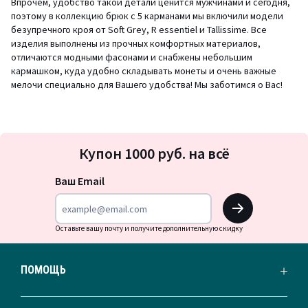
Впрочем, удобство такой детали ценится мужчинами и сегодня,
поэтому в коллекцию брюк с 5 карманами мы включили модели
безупречного кроя от Soft Grey, R essentiel и Tallissime. Все
изделия выполнены из прочных комфортных материалов,
отличаются модными фасонами и снабжены небольшим
кармашком, куда удобно складывать монеты и очень важные
мелочи специально для Вашего удобства! Мы заботимся о Вас!
Подписка
Купон 1000 руб. на всё
на
новости
Ваш Email
OK
Оставьте вашу почту и получите дополнительную скидку
ПОМОЩЬ