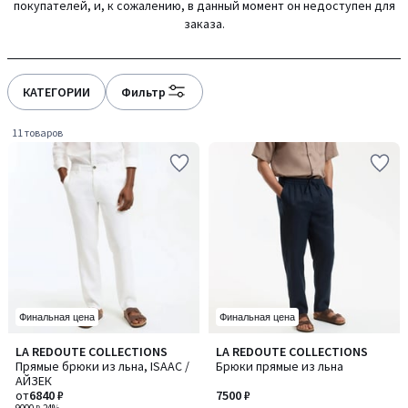
покупателей, и, к сожалению, в данный момент он недоступен для
gauche
droite
заказа.
КАТЕГОРИИ
Фильтр
11 товаров
Финальная цена
Финальная цена
4,5
4,4
LA REDOUTE COLLECTIONS
LA REDOUTE COLLECTIONS
Количество
Количество
/ 5
/ 5
Прямые брюки из льна, ISAAC /
Брюки прямые из льна
цветов:
цветов:
АЙЗЕК
5
3
от
6840 ₽
7500 ₽