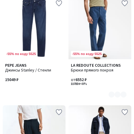
-55% по коду 5525
-55% по коду 5525
PEPE JEANS
LA REDOUTE COLLECTIONS
Количество
Джинсы Stanley / Стенли
Брюки прямого покроя
цветов:
3
15049 ₽
от
6552 ₽
11700 ₽
-44%