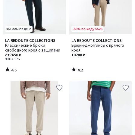
-55% по коду 5525
Финальная цена
4,5
4,2
LA REDOUTE COLLECTIONS
LA REDOUTE COLLECTIONS
/ 5
/ 5
Классические брюки
Брюки-джоггинсы с прямого
свободного кроя с защипами
кроя
от
7650 ₽
10200 ₽
9000 ₽
-15%
4,5
4,2
/
/
5
5