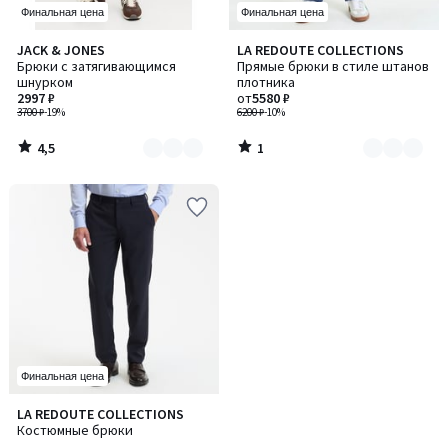
Финальная цена
Финальная цена
4,5
1
JACK & JONES
LA REDOUTE COLLECTIONS
Количество
Количество
/ 5
/
Брюки с затягивающимся
Прямые брюки в стиле штанов
цветов:
цветов:
5
шнурком
плотника
3
2
2997 ₽
от
5580 ₽
3700 ₽
-19%
6200 ₽
-10%
4,5
1
/
/
5
5
Финальная цена
4,5
LA REDOUTE COLLECTIONS
/ 5
Костюмные брюки