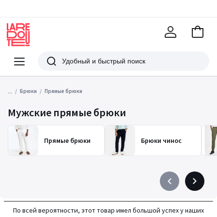
В
корзи
La
Redoute
Меню
Поиск
...
Брюки
Прямые брюки
Мужские прямые брюки
Прямые брюки
Брюки чинос
Précédent
Suivant
-
-
défiler
défiler
По всей вероятности, этот товар имел большой успех у наших
à
à