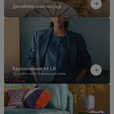
Дизайнерская посуда
Вдохновение
от
LR:
Вдохновение от LR:
Создайте свой уникальный стиль
Ковры
для
настоящего
уюта