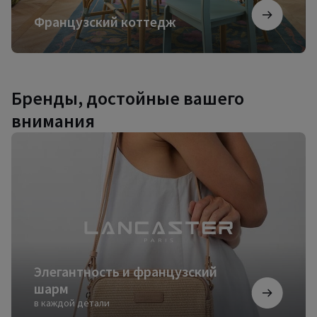
Французский коттедж
Бренды, достойные вашего
внимания
Элегантность
и
французский
шарм
Элегантность и французский
шарм
в каждой детали