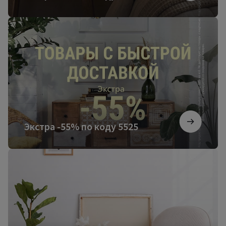
Экстра
-55%
по
коду
5525
Экстра -55% по коду 5525
Более
3000
новинок
мебели