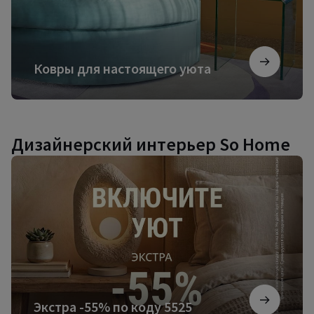
Ковры для настоящего уюта
Дизайнерский интерьер So Home
Экстра
-55%
по
коду
5525
Экстра -55% по коду 5525