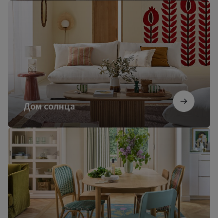
Дом
солнца
Дом солнца
Французский
коттедж