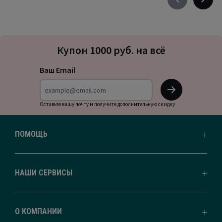
Précédent
Suivan
-
-
défiler
défile
à
à
Подписка
gauche
droite
Купон 1000 руб. на всё
на
новости
Ваш Email
OK
Оставьте вашу почту и получите дополнительную скидку
ПОМОЩЬ
НАШИ СЕРВИСЫ
О КОМПАНИИ